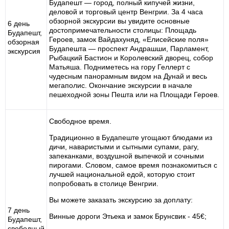
Будапешт — город, полный кипучей жизни,
деловой и торговый центр Венгрии. За 4 часа
обзорной экскурсии вы увидите основные
6 день
достопримечательности столицы: Площадь
Будапешт,
Героев, замок Вайдахуняд, «Елисейские поля»
обзорная
Будапешта — проспект Андрашши, Парламент,
экскурсия
Рыбацкий Бастион и Королевский дворец, собор
Матьяша. Подниметесь на гору Геллерт с
чудесным панорамным видом на Дунай и весь
мегаполис. Окончание экскурсии в начале
пешеходной зоны Пешта или на Площади Героев.
Свободное время.
Традиционно в Будапеште угощают блюдами из
дичи, наваристыми и сытными супами, рагу,
запеканками, воздушной выпечкой и сочными
пирогами. Словом, самое время познакомиться с
лучшей национальной едой, которую стоит
попробовать в столице Венгрии.
Вы можете заказать экскурсию за доплату:
7 день
Винные дороги Этьека и замок Брунсвик - 45€;
Будапешт,
свободный