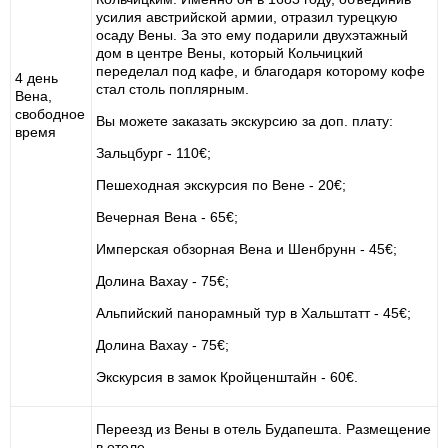
усилия австрийской армии, отразил турецкую
осаду Вены. За это ему подарили двухэтажный
дом в центре Вены, который Кольчицкий
переделал под кафе, и благодаря которому кофе
4 день
стал столь поплярным.
Вена,
свободное
Вы можете заказать экскурсию за доп. плату:
время
Зальцбург - 110€;
Пешеходная экскурсия по Вене - 20€;
Вечерная Вена - 65€;
Имперская обзорная Вена и Шенбрунн - 45€;
Долина Вахау - 75€;
Альпийский панорамный тур в Хальштатт - 45€;
Долина Вахау - 75€;
Экскурсия в замок Кройценштайн - 60€.
Переезд из Вены в отель Будапешта. Размещение
в отеле.