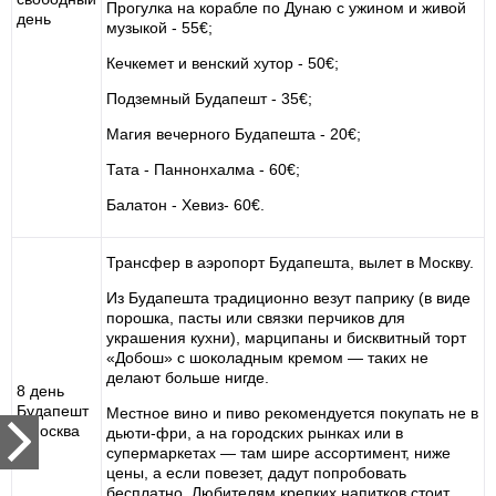
Прогулка на корабле по Дунаю с ужином и живой
день
музыкой - 55€;
Кечкемет и венский хутор - 50€;
Подземный Будапешт - 35€;
Магия вечерного Будапешта - 20€;
Тата - Паннонхалма - 60€;
Балатон - Хевиз- 60€.
Трансфер в аэропорт Будапешта, вылет в Москву.
Из Будапешта традиционно везут паприку (в виде
порошка, пасты или связки перчиков для
украшения кухни), марципаны и бисквитный торт
«Добош» с шоколадным кремом — таких не
делают больше нигде.
8 день
Будапешт
Местное вино и пиво рекомендуется покупать не в
- Москва
дьюти-фри, а на городских рынках или в
супермаркетах — там шире ассортимент, ниже
цены, а если повезет, дадут попробовать
бесплатно. Любителям крепких напитков стоит