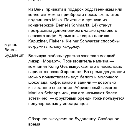
Из Вены привезти в подарок родственникам или
коллегам можно приобрести несколько плиток
подлинного Milka. Печенье и пряники из
кондитерской Demel (Kohlmarkt, 14) станут
прекрасным дополнением к чашке культового
венского кофе. Ароматные сорта напитка:
Kapuziner, Fiaker и Kleiner Schwarzer способны
5 день
вскружить голову каждому.
Вена -
Будапешт
Большую любовь туристов завоевал сладкий
ликер «Моцарт». Производитель напитка —
компания Konig Ges выпускает его в нескольких
вариантах разной крепости. Во время дегустации
можно почувствовать вкус белого и молочного
шоколада, кофе, какао и ванили — довольно
изысканное сочетание. Абрикосовый самогон
Marillen Schnaps или, как его называют более
эстетично, — фруктовый бренди тоже пользуется
популярностью у иностранцев.
Обзорная экскурсия по Будапешту. Свободное
время.