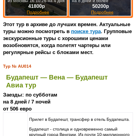
из Москвы 16.10.26 на 4 дня
на 8 дней и более
41800р
50200р
Подробнее
Подробнее
Этот тур в архиве до лучших времен. Актуальные
туры можно посмотреть в
поиске тура
. Групповые
экскурсионные туры с хорошими ценами
возобновятся, когда полетят чартеры или
регулярные рейсы с блоками мест.
Тур № AU014
Будапешт — Вена — Будапешт
Авиа тур
Заезды: по субботам
на 8 дней / 7 ночей
от 506 евро
Прилет в Будапешт, трансфер в отель Будапешта.
Будапешт - столица и одновременно самый
крупный город Венгрии. Из почти 10-миллионного