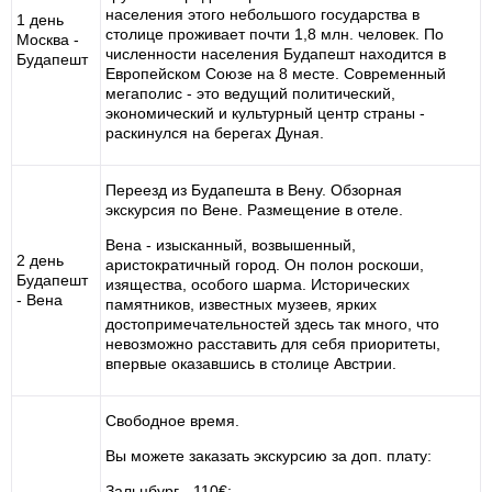
населения этого небольшого государства в
1 день
столице проживает почти 1,8 млн. человек. По
Москва -
численности населения Будапешт находится в
Будапешт
Европейском Союзе на 8 месте. Современный
мегаполис - это ведущий политический,
экономический и культурный центр страны -
раскинулся на берегах Дуная.
Переезд из Будапешта в Вену. Обзорная
экскурсия по Вене. Размещение в отеле.
Вена - изысканный, возвышенный,
2 день
аристократичный город. Он полон роскоши,
Будапешт
изящества, особого шарма. Исторических
- Вена
памятников, известных музеев, ярких
достопримечательностей здесь так много, что
невозможно расставить для себя приоритеты,
впервые оказавшись в столице Австрии.
Свободное время.
Вы можете заказать экскурсию за доп. плату:
Зальцбург - 110€;