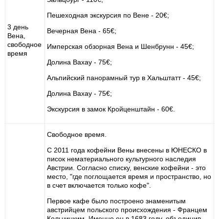
Пешеходная экскурсия по Вене - 20€;
3 день
Вечерная Вена - 65€;
Вена,
свободное
Имперская обзорная Вена и Шенбрунн - 45€;
время
Долина Вахау - 75€;
Альпийский панорамный тур в Хальштатт - 45€;
Долина Вахау - 75€;
Экскурсия в замок Кройценштайн - 60€.
Свободное время.
С 2011 года кофейни Вены внесены в ЮНЕСКО в
писок нематериального культурного наследия
Австрии. Согласно списку, венские кофейни - это
место, "где поглощается время и пространство, но
в счет включается только кофе".
Первое кафе было построено знаменитым
австрийцем польского происхождения - Францем
Кольчицким. Именно он в 1683 году, объединив