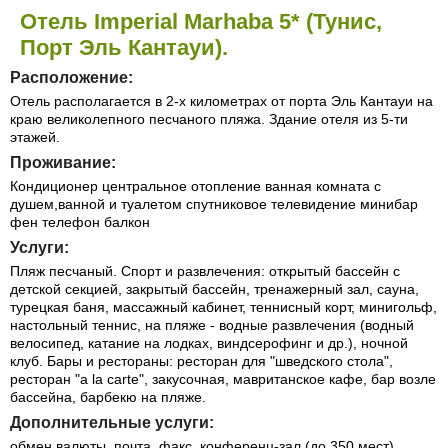
Отель Imperial Marhaba 5* (Тунис,
Порт Эль Кантауи).
Расположение:
Отель располагается в 2-х километрах от порта Эль Кантауи на
краю великолепного песчаного пляжа. Здание отеля из 5-ти
этажей.
Проживание:
Кондиционер центральное отопление ванная комната с
душем,ванной и туалетом спутниковое телевидение минибар
фен телефон балкон
Услуги:
Пляж песчаный. Спорт и развлечения: открытый бассейн с
детской секцией, закрытый бассейн, тренажерный зал, сауна,
турецкая баня, массажный кабинет, теннисный корт, минигольф,
настольный теннис, на пляже - водные развлечения (водный
велосипед, катание на лодках, виндсерофинг и др.), ночной
клуб. Бары и рестораны: ресторан для "шведского стола",
ресторан "a la carte", закусочная, мавританское кафе, бар возле
бассейна, барбекю на пляже.
Дополнительные услуги:
обмен валюты, почта, факс, конференц-зал (до 350 мест),