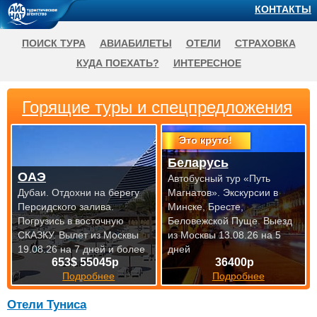
КОНТАКТЫ
ПОИСК ТУРА
АВИАБИЛЕТЫ
ОТЕЛИ
СТРАХОВКА
КУДА ПОЕХАТЬ?
ИНТЕРЕСНОЕ
Горящие туры и спецпредложения
Это круто!
Беларусь
ОАЭ
Автобусный тур «Путь
Дубаи. Отдохни на берегу
Магнатов». Экскурсии в
Персидского залива.
Минске, Бресте,
Погрузись в восточную
Беловежской Пуще.
Выезд
СКАЗКУ.
Вылет из Москвы
из Москвы 13.08.26 на 5
19.08.26 на 7 дней и более
дней
653$ 55045р
36400р
Подробнее
Подробнее
Отели Туниса