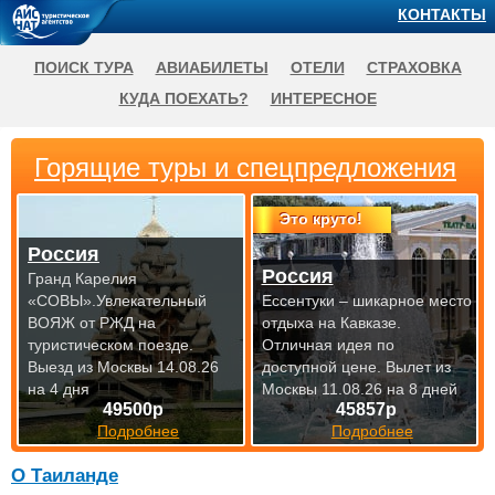
КОНТАКТЫ
ПОИСК ТУРА
АВИАБИЛЕТЫ
ОТЕЛИ
СТРАХОВКА
КУДА ПОЕХАТЬ?
ИНТЕРЕСНОЕ
Горящие туры и спецпредложения
Это круто!
Россия
Россия
Гранд Карелия
«СОВЫ».Увлекательный
Ессентуки – шикарное место
ВОЯЖ от РЖД на
отдыха на Кавказе.
туристическом поезде.
Отличная идея по
Выезд из Москвы 14.08.26
доступной цене.
Вылет из
на 4 дня
Москвы 11.08.26 на 8 дней
49500р
45857р
Подробнее
Подробнее
О Таиланде