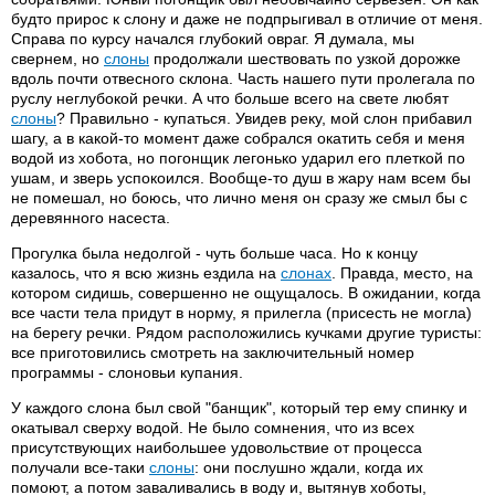
будто прирос к слону и даже не подпрыгивал в отличие от меня.
Справа по курсу начался глубокий овраг. Я думала, мы
свернем, но
слоны
продолжали шествовать по узкой дорожке
вдоль почти отвесного склона. Часть нашего пути пролегала по
руслу неглубокой речки. А что больше всего на свете любят
слоны
? Правильно - купаться. Увидев реку, мой слон прибавил
шагу, а в какой-то момент даже собрался окатить себя и меня
водой из хобота, но погонщик легонько ударил его плеткой по
ушам, и зверь успокоился. Вообще-то душ в жару нам всем бы
не помешал, но боюсь, что лично меня он сразу же смыл бы с
деревянного насеста.
Прогулка была недолгой - чуть больше часа. Но к концу
казалось, что я всю жизнь ездила на
слонах
. Правда, место, на
котором сидишь, совершенно не ощущалось. В ожидании, когда
все части тела придут в норму, я прилегла (присесть не могла)
на берегу речки. Рядом расположились кучками другие туристы:
все приготовились смотреть на заключительный номер
программы - слоновьи купания.
У каждого слона был свой "банщик", который тер ему спинку и
окатывал сверху водой. Не было сомнения, что из всех
присутствующих наибольшее удовольствие от процесса
получали все-таки
слоны
: они послушно ждали, когда их
помоют, а потом заваливались в воду и, вытянув хоботы,