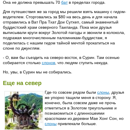
Она не должна превышать 70
бат
в пределах города.
Для путешествия же за город мы решили взять машину с гидом-
водителем. Сторговались за $80 на весь день и для начала
отправились в Ват Пра Тхат Дои Сутхеп, самый знаменитый
буддистский храм северного Таиланда. Пока мои друзья
выписывали круги вокруг Золотой пагоды и звонили в колокола,
подражая многочисленным паломникам-буддистам, я
поделилась с нашим гидом тайной мечтой прокатиться на
слоне по джунглям.
- О, вам бы съездить на северо-восток, в Сурин. Там осенью
собирается столько
слонов
, что людям ступить некуда.
Но, увы, в Сурин мы не собирались.
Еще на север
Где-то совсем рядом были
слоны
, друзья
же упорно тащили меня в сторону. Я,
конечно, была совсем даже не прочь
отметиться в Золотом треугольнике и
познакомиться с длинношеими
красотками из деревни Мае Хонг Сон, но
слоны
привлекали больше.