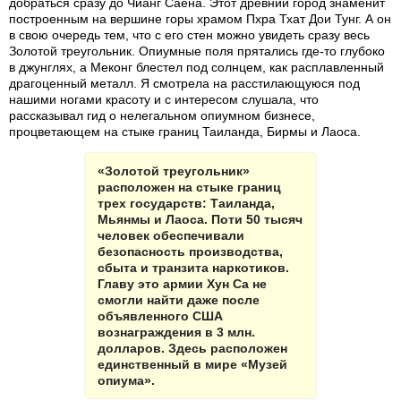
добраться сразу до Чианг Саена. Этот древний город знаменит
построенным на вершине горы храмом Пхра Тхат Дои Тунг. А он
в свою очередь тем, что с его стен можно увидеть сразу весь
Золотой треугольник. Опиумные поля прятались где-то глубоко
в джунглях, а Меконг блестел под солнцем, как расплавленный
драгоценный металл. Я смотрела на расстилающуюся под
нашими ногами красоту и с интересом слушала, что
рассказывал гид о нелегальном опиумном бизнесе,
процветающем на стыке границ Таиланда, Бирмы и Лаоса.
«Золотой треугольник»
расположен на стыке границ
трех государств: Таиланда,
Мьянмы и Лаоса. Поти 50 тысяч
человек обеспечивали
безопасность производства,
сбыта и транзита наркотиков.
Главу это армии Хун Са не
смогли найти даже после
объявленного США
вознаграждения в 3 млн.
долларов. Здесь расположен
единственный в мире «Музей
опиума».