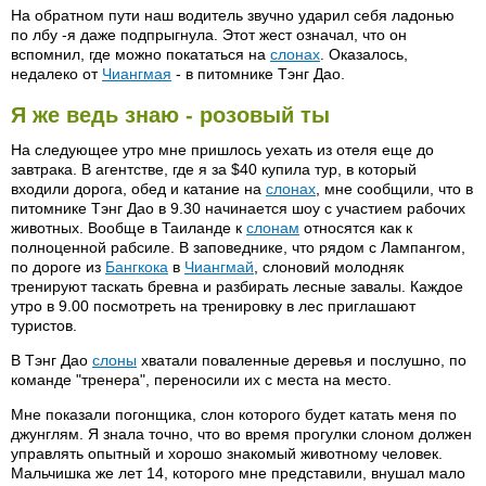
На обратном пути наш водитель звучно ударил себя ладонью
по лбу -я даже подпрыгнула. Этот жест означал, что он
вспомнил, где можно покататься на
слонах
. Оказалось,
недалеко от
Чиангмая
- в питомнике Тэнг Дао.
Я же ведь знаю - розовый ты
На следующее утро мне пришлось уехать из отеля еще до
завтрака. В агентстве, где я за $40 купила тур, в который
входили дорога, обед и катание на
слонах
, мне сообщили, что в
питомнике Тэнг Дао в 9.30 начинается шоу с участием рабочих
животных. Вообще в Таиланде к
слонам
относятся как к
полноценной рабсиле. В заповеднике, что рядом с Лампангом,
по дороге из
Бангкока
в
Чиангмай
, слоновий молодняк
тренируют таскать бревна и разбирать лесные завалы. Каждое
утро в 9.00 посмотреть на тренировку в лес приглашают
туристов.
В Тэнг Дао
слоны
хватали поваленные деревья и послушно, по
команде "тренера", переносили их с места на место.
Мне показали погонщика, слон которого будет катать меня по
джунглям. Я знала точно, что во время прогулки слоном должен
управлять опытный и хорошо знакомый животному человек.
Мальчишка же лет 14, которого мне представили, внушал мало