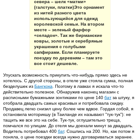
севера – шелк «матми»
(галстуки, платки)Это орнамент
из нитей разного цвета
использующийся для одежд
королевской семьи. На втором
месте – зеленый фарфор
«селадон». Так же бирманские
ковры, золотые и серебряные
украшения с голубыми
сапфирами. Если планируете
поездку по деревням – там это
все стоит дешевле.
Упускать возможность прикупить что-нибудь прямо здесь не
хотелось. С другой стороны, в отеле уже стояла сумка, полная
безделушек из
Бангкока
. Поэтому в лавках я искала что-то
действительно полезное. Обнаружив наконец магазин с
расписными бумажными зонтиками по цене 140
бат
за штуку, я
отобрала двадцать самых красивых и потребовала скидку.
Продавец легко снизил цену более чем вдвое. Гордая собой, я
остановила моторикшу (в Таиланде их называют "тук-тук"): не
тащить же все это на себе. Тук-тук, оглушительно треща,
помчался по улицам. До отеля мы доехали минут за двадцать.
Водитель потребовал 400
бат
. Сошлись на 200. Но, как потом я
поняла, о цене поездки всегда нужно договариваться заранее.