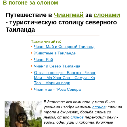
В погоне за слоном
Путешествие в
Чиангмай
за
слонами
- туристическую столицу северного
Таиланда
Также читайте:
Чианг Май и Северный Таиланд
Животные в Таиланде
Чианг Рай
Чианг и Север Таиланда
Отзыв о поездке: Бангкок - Чианг
Маи – Мэ Хонг Сон – Самуи - Ко
Тао – Мариин парк
Чиангмаи - "Роза Севера"
В детстве вся комната у меня была
увешана изображениями
слонов
: слон на
тропе в джунглях, борьба слона со
львом, стадо
слонов
переходит реку -
видны одни уши и хоботы. Книжные