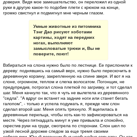
доверия. Видя мое замешательство, он переложил из одной
руки в другую какое-то подобие плети с крюком на конце,
громко свистнул и подмигнул мне черным глазом.
Умные животные из питомника
Тэнг Дао рисуют хоботами
картины, ходят на передних
ногах, выполняют
замысловатые трюки и, Вы не
поверите, поют!
Взбираться на слона нужно было по лестнице. Ее прислонили к
дереву: поднявшись на самый верх, нужно было перескочить в
деревянную корзину, закрепленную на спине зверя. И вот я на
слоне, огромном, теплом и слегка волосатом. Погонщик, не
предупредив, потрогал слона плеткой по загривку, и тот сделал
шаг. Меня качнуло так, что я чуть не вылетела из деревянного
"седла". "А вдруг он встанет на задние ноги или станет бегать
галопом", - только и успела подумать я, прежде чем слон
сделал второй шаг. Меня опять тряхнуло. Я вцепилась в
деревянные перильца, чтобы хоть как-то зафиксироваться на
месте. Через пятнадцать минут я уже привыкла и спокойно,
скрестив руки на груди, смотрела по сторонам. Слон шел по
узкой лесной дорожке следом за еще тремя своими
собратьями. Юный погонщик был необычайно серьезен. Он как