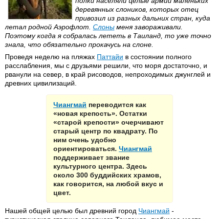
полки населяли целые армии маленьких
деревянных слоников, которых отец
привозил из разных дальних стран, куда
летал родной Аэрофлот.
Слоны
меня завораживали.
Поэтому когда я собралась лететь в Таиланд, то уже точно
знала, что обязательно прокачусь на слоне.
Проведя неделю на пляжах
Паттайи
в состоянии полного
расслабления, мы с друзьями решили, что моря достаточно, и
рванули на север, в край рисоводов, непроходимых джунглей и
древних цивилизаций.
Чиангмай
переводится как
«новая крепость». Остатки
«старой крепости» очерчивают
старый центр по квадрату. По
ним очень удобно
ориентироваться.
Чиангмай
поддерживает звание
культурного центра. Здесь
около 300 буддийских храмов,
как говорится, на любой вкус и
цвет.
Нашей общей целью был древний город
Чиангмай
-