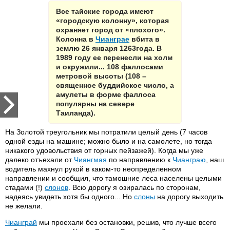
Все тайские города имеют
«городскую колонну», которая
охраняет город от «плохого».
Колонна в
Чианграе
вбита в
землю 26 января 1263года. В
1989 году ее перенесли на холм
и окружили... 108 фаллосами
метровой высоты (108 –
священное буддийское число, а
амулеты в форме фаллоса
популярны на севере
Таиланда).
На Золотой треугольник мы потратили целый день (7 часов
одной езды на машине; можно было и на самолете, но тогда
никакого удовольствия от горных пейзажей). Когда мы уже
далеко отъехали от
Чиангмая
по направлению к
Чианграю
, наш
водитель махнул рукой в каком-то неопределенном
направлении и сообщил, что тамошние леса населены целыми
стадами (!)
слонов
. Всю дорогу я озиралась по сторонам,
надеясь увидеть хотя бы одного... Но
слоны
на дорогу выходить
не желали.
Чианграй
мы проехали без остановки, решив, что лучше всего