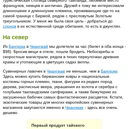
туристическая столица северного Таиланда, любимое место
французов, немцев и англичан. Друзей к тому же интересовали
длинношеие и длинноухие племена, проживающие где-то на
самой границе с Бирмой, рядом с пресловутым Золотым
треугольником. У меня же была своя цель - добраться до
слонов
в их естественной среде обитания, то есть в джунглях.
На север
Из
Бангкока
в
Чиангмай
мы долетели за час (билет в оба конца -
$98). Бросив вещи в отеле, пошли бродить. Небоскребы и
скоростные магистрали, рядом в тихих переулочках древние
храмы и утопающие в цветущих садах виллы.
Сувенирных лавочек в
Чиангмае
не меньше, чем в
Бангкоке
.
Здесь можно купить бирманские ковры и национальные
костюмы горных племен, ткани, фигурки из редких пород
дерева, расписные веера, украшения из золота и серебра с
голубыми таиландскими сапфирами, а также бижутерию из
засушенных бабочек самых фантастических расцветок. Кстати,
экзотические товары для многих европейских сувенирных
магазинов закупаются именно в
Чиангмае
- здесь все очень
дешево.
Первый продукт тайского