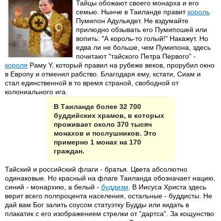
Тайцы обожают своего монарха и его
семью. Нынче в Таиланде правит
король
Пумипон Адульядет. Не вздумайте
прилюдно обзывать его Пумипошей или
вопить: "А король-то голый!" Накажут. Но
едва ли не больше, чем Пумипона, здесь
почитают "тайского Петра Первого" -
короля
Раму Y, который правил на рубеже веков, прорубил окно
в Европу и отменил рабство. Благодаря ему, кстати, Сиам и
стал единственной в то время страной, свободной от
колониального ига.
В Таиланде более 32 700
буддийских храмов, в которых
проживает около 370 тысяч
монахов и послушников. Это
примерно 1 монах на 170
граждан.
Тайский и российский флаги - братья. Цвета абсолютно
одинаковые. Но красный на флаге Таиланда обозначает нацию,
синий - монархию, а белый -
буддизм
. В Иисуса Христа здесь
верит всего полпроцента населения, остальные - буддисты. Не
дай вам Бог залить соусом статуэтку Будды или кидать в
плакатик с его изображением стрелки от "дартса". За кощунство