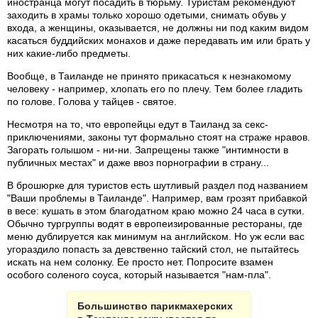
иностранца могут посадить в тюрьму. Туристам рекомендуют
заходить в храмы только хорошо одетыми, снимать обувь у
входа, а женщины, оказывается, не должны ни под каким видом
касаться буддийских монахов и даже передавать им или брать у
них какие-либо предметы.
Вообще, в Таиланде не принято прикасаться к незнакомому
человеку - например, хлопать его по плечу. Тем более гладить
по голове. Голова у тайцев - святое.
Несмотря на то, что европейцы едут в Таиланд за секс-
приключениями, законы тут формально стоят на страже нравов.
Загорать голышом - ни-ни. Запрещены также "интимности в
публичных местах" и даже ввоз порнографии в страну...
В брошюрке для туристов есть шутливый раздел под названием
"Ваши проблемы в Таиланде". Например, вам грозят прибавкой
в весе: кушать в этом благодатном краю можно 24 часа в сутки.
Обычно тургруппы водят в европеизированные рестораны, где
меню дублируется как минимум на английском. Но уж если вас
угораздило попасть за девственно тайский стол, не пытайтесь
искать на нем солонку. Ее просто нет. Попросите взамен
особого соленого соуса, который называется "нам-пла".
Большинство парикмахерских