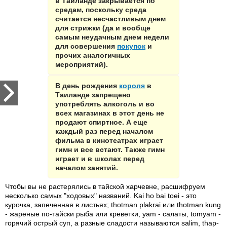
в Таиланде закрывается по
средам, поскольку среда
считается несчастливым днем
для стрижки (да и вообще
самым неудачным днем недели
для совершения
покупок
и
прочих аналогичных
мероприятий).
В день рождения
короля
в
Таиланде запрещено
употреблять алкоголь и во
всех магазинах в этот день не
продают спиртное. А еще
каждый раз перед началом
фильма в кинотеатрах играет
гимн и все встают. Также гимн
играет и в школах перед
началом занятий.
Чтобы вы не растерялись в тайской харчевне, расшифруем
несколько самых "ходовых" названий. Kai ho bai toei - это
курочка, запеченная в листьях; thotman plakrai или thotman kung
- жареные по-тайски рыба или креветки, yam - салаты, tomyam -
горячий острый суп, а разные сладости называются salim, thap-