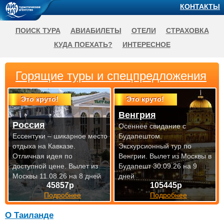
КОНТАКТЫ
ПОИСК ТУРА
АВИАБИЛЕТЫ
ОТЕЛИ
СТРАХОВКА
КУДА ПОЕХАТЬ?
ИНТЕРЕСНОЕ
Горящие туры и спецпредложения
Это круто!
Это круто!
Венгрия
Россия
Осеннее свидание с
Ессентуки – шикарное место
Будапештом.
отдыха на Кавказе.
Экскурсионный тур по
Отличная идея по
Венгрии.
Вылет из Москвы в
доступной цене.
Вылет из
Будапешт 30.09.26 на 9
Москвы 11.08.26 на 8 дней
дней
45857р
105445р
Подробнее
Подробнее
О Таиланде