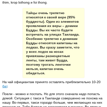
thim, krop lothong и foi thong.
Тайцы очень трепетно
относятся к своей вере (95%
буддисты). Один из элементов
проявления их веры – домики
Будды. Вы их часто будете
встречать на улицах Таиланда.
Особенно трепетно к домикам
Будды относятся капитаны на
лодках. Вы сразу заметите, что
у всех лодок на носах
привязаны разноцветные
ленты, там живет Будда,
поэтому трогать ленточки
нельзя, капитан очень
обидеться.
На чай официантам принято оставлять приблизительно 10-20
бат
.
Поели - можно и поспать. Но для этого сначала надо попасть
домой. Ситуация с такси в Таиланде совершенно не похожа на
нашу. Во-первых, такси гораздо больше, чем желающих на них
проехаться. Тебя буквально затаскивают в машину. Во-вторых,