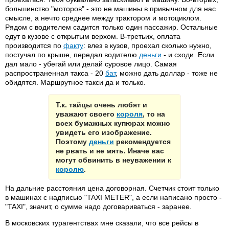
большинство "моторов" - это не машины в привычном для нас
смысле, а нечто среднее между трактором и мотоциклом.
Рядом с водителем садится только один пассажир. Остальные
едут в кузове с открытым верхом. В-третьих, оплата
производится по
факту
: влез в кузов, проехал сколько нужно,
постучал по крыше, передал водителю
деньги
- и сходи. Если
дал мало - убегай или делай суровое лицо. Самая
распространенная такса - 20
бат
, можно дать доллар - тоже не
обидятся. Маршрутное такси да и только.
Т.к. тайцы очень любят и
уважают своего
короля
, то на
всех бумажных купюрах можно
увидеть его изображение.
Поэтому
деньги
рекомендуется
не рвать и не мять. Иначе вас
могут обвинить в неуважении к
королю
.
На дальние расстояния цена договорная. Счетчик стоит только
в машинах с надписью "TAXI METER", а если написано просто -
"TAXI", значит, о сумме надо договариваться - заранее.
В московских турагентствах мне сказали, что все рейсы в