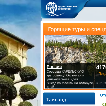
Горящие туры и спец
417
Россия
Соверши КАРЕЛЬСКУЮ
Под
кругосветку! Отличная и
увлекательная идея.
Выезд из Москвы на автобусе 13.08.2
дней
От
Таиланд
О