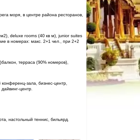
ерега моря, в центре района ресторанов,
), deluxe rooms (40 кв м), junior suites
ние в номерах: макс. 2+1 чел., при 2+2
ng)балкон, терраса (90% номеров),
3 конференц-зала, бизнес-центр,
, дайвинг-центр.
рта, настольный теннис, бильярд.