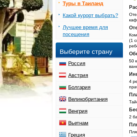
Туры в Таиланд
Рас
Оте
Какой курорт выбрать?
каф
Лучшее время для
Оте
посещения
Ком
(1 
реб
Выберите страну
Обо
50 
Россия
ван
Инф
Австрия
4 р
Болгария
пра
Пла
Великобритания
Тай
Бес
Венгрия
2 б
Вьетнам
Пля
Пля
Греция