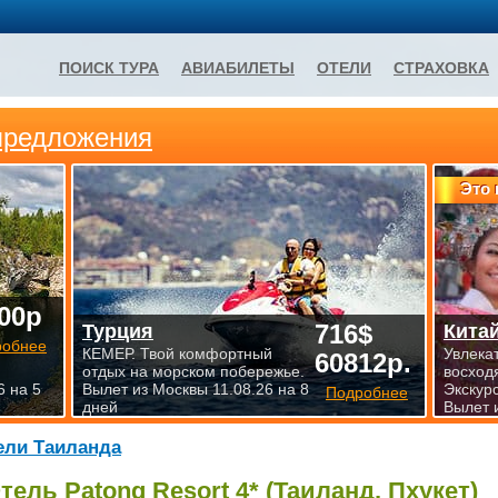
ПОИСК ТУРА
АВИАБИЛЕТЫ
ОТЕЛИ
СТРАХОВКА
предложения
Это 
00р
716$
Турция
Кита
робнее
КЕМЕР. Твой комфортный
Увлека
60812р.
отдых на морском побережье.
восход
6 на 5
Вылет из Москвы 11.08.26 на 8
Экскур
Подробнее
дней
Вылет 
ели Таиланда
тель Patong Resort 4* (Таиланд,
Пхукет
)