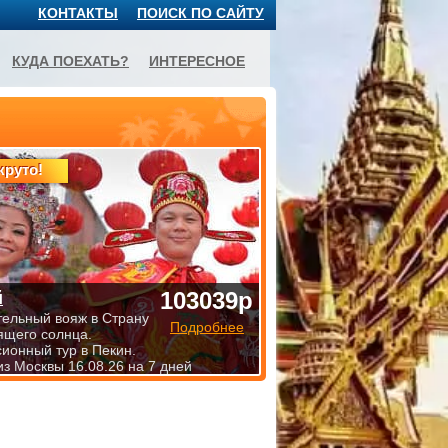
КОНТАКТЫ
ПОИСК ПО САЙТУ
КУДА ПОЕХАТЬ?
ИНТЕРЕСНОЕ
круто!
103039р
й
тельный вояж в Страну
Подробнее
ящего солнца.
сионный тур в Пекин.
из Москвы 16.08.26 на 7 дней