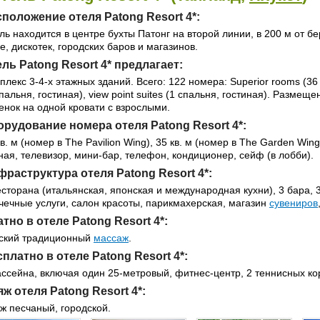
положение отеля Patong Resort 4*:
ль находится в центре бухты Патонг на второй линии, в 200 м от б
е, дискотек, городских баров и магазинов.
ль Patong Resort 4* предлагает:
плекс 3-4-х этажных зданий. Всего: 122 номера: Superior rooms (36 м2
спальня, гостиная), view point suites (1 спальня, гостиная). Размеще
енок на одной кровати с взрослыми.
рудование номера отеля Patong Resort 4*:
кв. м (номер в The Pavilion Wing), 35 кв. м (номер в The Garden Wi
ная, телевизор, мини-бар, телефон, кондиционер, сейф (в лобби).
раструктура отеля Patong Resort 4*:
есторана (итальянская, японская и международная кухни), 3 бара, 
чечные услуги, салон красоты, парикмахерская, магазин
сувениров
тно в отеле Patong Resort 4*:
ский традиционный
массаж
.
платно в отеле Patong Resort 4*:
ассейна, включая один 25-метровый, фитнес-центр, 2 теннисных ко
ж отеля Patong Resort 4*:
ж песчаный, городской.