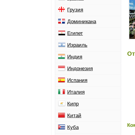
Грузия
Доминикана
Египет
Израиль
От
Индия
Индонезия
Испания
Италия
Кипр
Китай
Ко
Куба