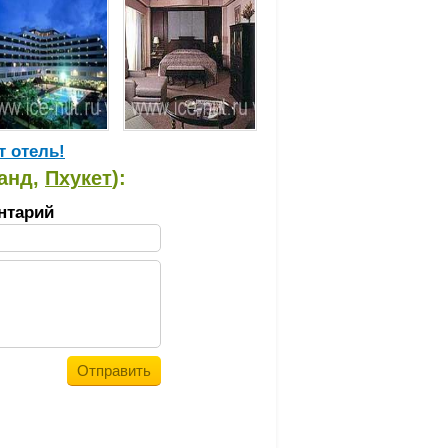
т отель!
ланд,
Пхукет
):
нтарий