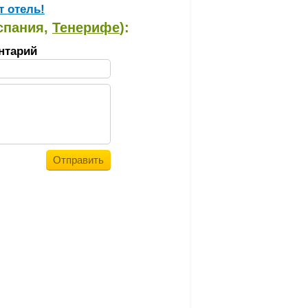
т отель!
спания,
Тенерифе
):
нтарий