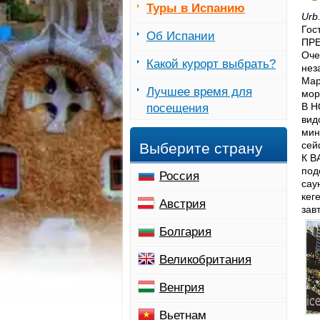
Туры в Испанию
Urb.
Гос
Об Испании
ПРЕ
Оче
Какой курорт выбрать?
нез
Мар
Лучшее время для
мор
В Н
посещения
вид
мин
сей
Выберите страну
К В
под
Россия
сау
кег
Австрия
зав
Болгария
Великобритания
Венгрия
Вьетнам