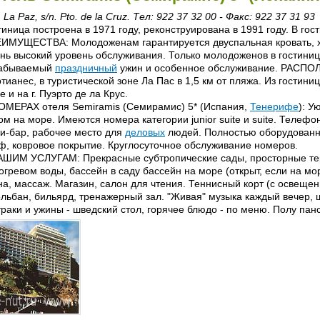
 La Paz, s/n. Pto. de la Cruz. Тел: 922 37 32 00 - Факс: 922 37 31 93
тиница построена в 1971 году, реконструирована в 1991 году. В гос
ИМУЩЕСТВА: Молодоженам гарантируется двуспальная кровать, 
нь высокий уровень обслуживания. Только молодоженов в гостини
абываемый
праздничный
ужин и особенное обслуживание. РАСПО
тианес, в туристической зоне Ла Пас в 1,5 км от пляжа. Из гостин
е и на г. Пуэрто де ла Крус.
ОМЕРАХ отеля Semiramis (Семирамис) 5* (Испания,
Тенерифе
): У
ом на море. Имеются номера категории junior suite и suite. Телефо
и-бар, рабочее место для
деловых
людей. Полностью оборудованна
ф, ковровое покрытие. Круглосуточное обслуживание номеров.
АШИМ УСЛУГАМ: Прекрасные субтропические сады, просторные тер
огревом воды, бассейн в саду бассейн на море (открыт, если на мо
на, массаж. Магазин, салон для чтения. Теннисный корт (с освеще
ельбан, бильярд, тренажерный зал. "Живая" музыка каждый вечер, 
траки и ужины - шведский стол, горячее блюдо - по меню. Полу пан