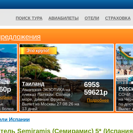
ПОИСК ТУРА
АВИАБИЛЕТЫ
ОТЕЛИ
СТРАХОВКА
предложения
Это круто!
695$
Таиланд
60р
Росс
Азиатская ЭКЗОТИКА на
59621р
пляжах Паттайи. Солнце,
СОЧИ -
робнее
море, дивные фрукты.
на Чер
Подробнее
е.
Вылет из Москвы 27.08.26 на
по дос
и более
13 дней
Вылет 
ели Испании
тель Semiramis (Семирамис) 5* (Испания