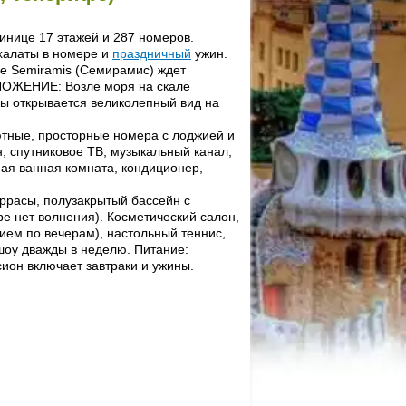
тинице 17 этажей и 287 номеров.
халаты в номере и
праздничный
ужин.
це Semiramis (Семирамис) ждет
ЛОЖЕНИЕ: Возле моря на скале
ицы открывается великолепный вид на
ютные, просторные номера с лоджией и
н, спутниковое ТВ, музыкальный канал,
я ванная комната, кондиционер,
расы, полузакрытый бассейн с
ре нет волнения). Косметический салон,
нием по вечерам), настольный теннис,
шоу дважды в неделю. Питание:
сион включает завтраки и ужины.