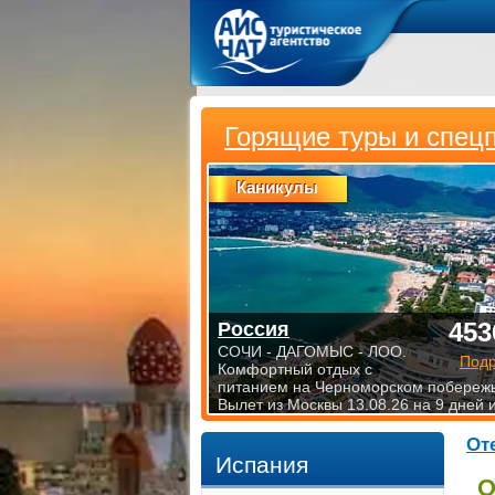
Горящие туры и спец
Каникулы
453
Россия
СОЧИ - ДАГОМЫС - ЛОО.
Под
Комфортный отдых с
питанием на Черноморском побережь
Вылет из Москвы 13.08.26 на 9 дней 
От
Испания
О