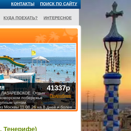
КОНТАКТЫ
ПОИСК ПО САЙТУ
КУДА ПОЕХАТЬ?
ИНТЕРЕСНОЕ
41337р
ия
 ЛАЗАРЕВСКОЕ. Отдых
Подробнее
номорском побережье
тупным ценам.
из Москвы 11.08.26 на 8 дней и более
, Тенерифе)