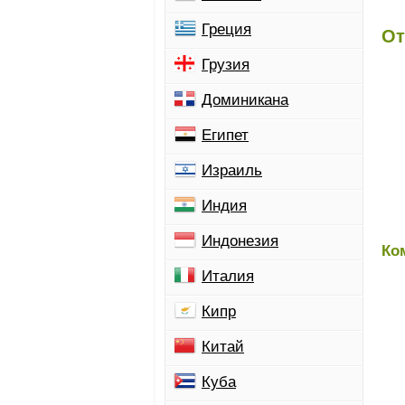
Греция
От
Грузия
Доминикана
Египет
Израиль
Индия
Индонезия
Ко
Италия
Кипр
Китай
Куба