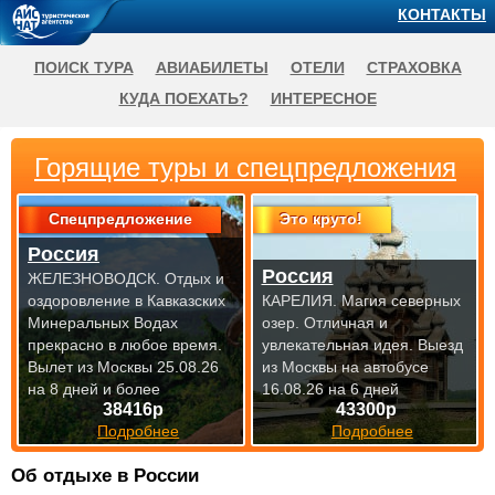
КОНТАКТЫ
ПОИСК ТУРА
АВИАБИЛЕТЫ
ОТЕЛИ
СТРАХОВКА
КУДА ПОЕХАТЬ?
ИНТЕРЕСНОЕ
Горящие туры и спецпредложения
Спецпредложение
Это круто!
Россия
Россия
ЖЕЛЕЗНОВОДСК. Отдых и
оздоровление в Кавказских
КАРЕЛИЯ. Магия северных
Минеральных Водах
озер. Отличная и
прекрасно
в любое время.
увлекательная идея.
Выезд
Вылет из Москвы 25.08.26
из Москвы на автобусе
на 8 дней и более
16.08.26 на 6 дней
38416р
43300р
Подробнее
Подробнее
Об отдыхе в России