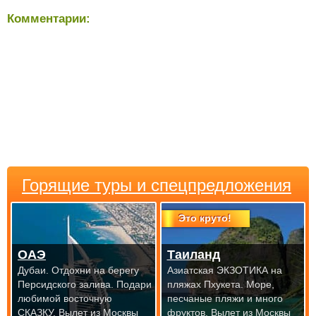
Комментарии:
Горящие туры и спецпредложения
Это круто!
ОАЭ
Таиланд
Дубаи. Отдохни на берегу
Азиатская ЭКЗОТИКА на
Персидского залива. Подари
пляжах Пхукета. Море,
любимой восточную
песчаные пляжи и много
СКАЗКУ.
Вылет из Москвы
фруктов.
Вылет из Москвы