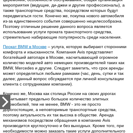
мероприятия (ведущие, ди-джеи и другие профессионалы), а
также транспортные средства, посредством которых будут
передвигаться гости. Конечно же, покупка нового автомобиля
из-за единственного события совершенно нецелесообразна.
Поэтому отличным решение данного вопроса является
использование услуги проката транспортного средства,
стремительно набирающие популярность среди населения.
Прокат BMW в Москве
– услуга, которую выбирают сторонники
комфорта и изысканности. Компания Avis представляет
богатейший автопарк в Москве, насчитывающий огромное
количество моделей авто немецких производителей таких как
BMW, Mercedes и другие. Следует заметить, что срок аренды
может определяться любыми рамками (час, день, сутки и так
далее; данный вопрос обсуждается при личной консультации
клиента с сотрудниками компании).
Конечно же, Москва как столица России на своих дорогах
насчитывает предельно большое количество элитных
автомобилей, тем не менее, BMW - это не просто
дорогостоящие, а неповторимые транспортные средства,
поэтому актуальность их так высока в обществе. Аренда
механизмов посредством обращения в компанию Avis
производится круглосуточно и без выходных. Кроме того, при
необходимости можно заказать такие услуги дополнительного