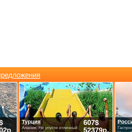
предложения
$
607$
Турция
Росс
Алания. Не упусти отличный
Гастро
02р
52379р.