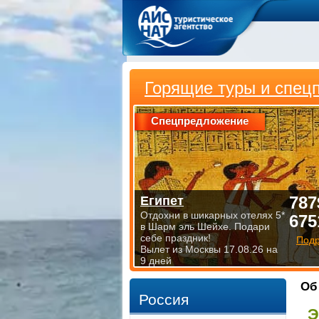
Горящие туры и спец
Спецпредложение
787
Египет
Отдохни в шикарных отелях 5*
675
в Шарм эль Шейхе. Подари
себе праздник!
Под
Вылет из Москвы 17.08.26 на
9 дней
Об
Россия
Э