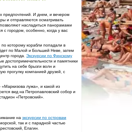
х предпочтений. И днем, и вечером
оры и отправляются осматривать
» позволяют насладиться панорамами
 с городом, особенно, когда у вас
 по которому корабли попадали в
йдет по Малой и Большей Неве, затем
центр города.
Экскурсии по Финскому
ные достопримечательности и памятники
утить на себе брызги волн и
ую прогулку компанией друзей, с
– «Маркизова лужа», и какой из
роется вид на Петропавловский собор и
стадион «Петровский».
внимание на
экскурсии по островам
 морской, так и с парадной частью
рестовский, Елагин.