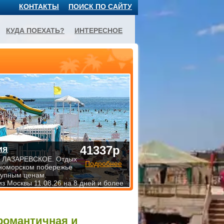
КОНТАКТЫ
ПОИСК ПО САЙТУ
КУДА ПОЕХАТЬ?
ИНТЕРЕСНОЕ
41337р
ия
 ЛАЗАРЕВСКОЕ. Отдых
Подробнее
номорском побережье
тупным ценам.
из Москвы 11.08.26 на 8 дней и более
романтичная и