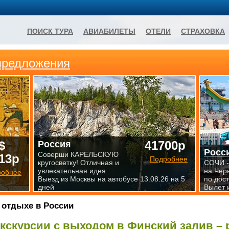
ПОИСК ТУРА
АВИАБИЛЕТЫ
ОТЕЛИ
СТРАХОВКА
предложения
$
41700р
Россия
Росс
Соверши КАРЕЛЬСКУЮ
13р
Подробнее
кругосветку! Отличная и
СОЧИ -
увлекательная идея.
на Чер
робнее
Выезд из Москвы на автобусе 13.08.26 на 5
по дос
дней
Вылет 
 отдыхе в России
кскурсии с выходом в Финский залив – 