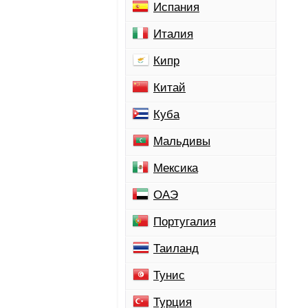
Испания
Италия
Кипр
Китай
Куба
Мальдивы
Мексика
ОАЭ
Португалия
Таиланд
Тунис
Турция