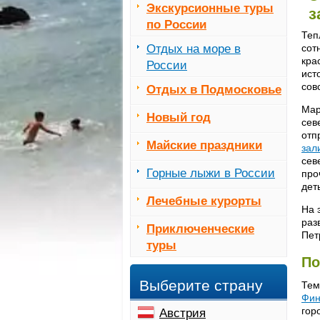
Экскурсионные туры
з
по России
Теп
Отдых на море в
сот
кра
России
ист
сов
Отдых в Подмосковье
Мар
Новый год
сев
отп
Майские праздники
зал
сев
Горные лыжи в России
про
дет
Лечебные курорты
На 
раз
Приключенческие
Пет
туры
По
Выберите страну
Тем
Фин
гор
Австрия