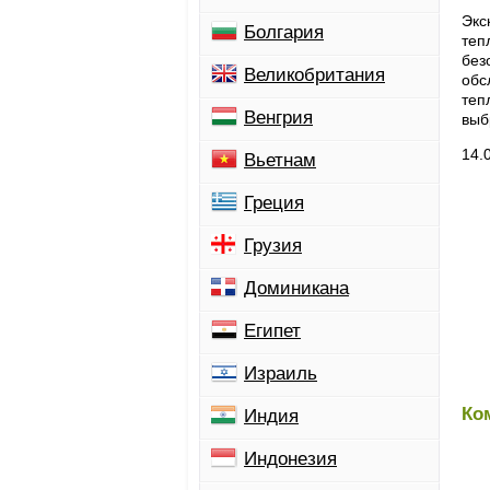
Экс
Болгария
теп
без
Великобритания
обс
теп
Венгрия
выб
14.
Вьетнам
Греция
Грузия
Доминикана
Египет
Израиль
Ко
Индия
Индонезия