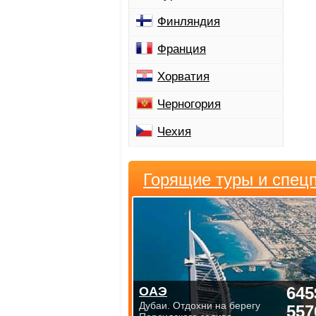
Финляндия
Франция
Хорватия
Черногория
Чехия
Горящие туры и спец
645
ОАЭ
Дубаи. Отдохни на берегу
557