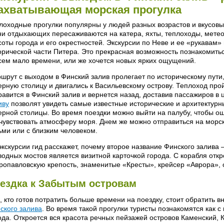
ахватывающая морская прогулка
лоходные прогулки популярны у людей разных возрастов и вкусовы
ни отдыхающих пересаживаются на катера, яхты, теплоходы, мете
соты города и его окрестностей. Экскурсии по Неве и ее «рукавам
орической части Питера. Это прекрасная возможность познакомиться
сем мало времени, или же хочется новых ярких ощущений.
шрут с выходом в Финский залив пролегает по историческому пути,
ерную столицу и двигались к Васильевскому острову. Теплоход про
равится в Финский залив и вернется назад, доставив пассажиров в 
иву
позволят увидеть самые известные исторические и архитектур
ерной столицы. Во время поездки можно выйти на палубу, чтобы ощ
чувствовать атмосферу моря. Днем же можно отправиться на морск
ьми или с близким человеком.
экскурсии гид расскажет, почему второе название Финского залива 
водных мостов является визитной карточкой города. С корабля отк
ропавловскую крепость, знаменитые «Кресты», крейсер «Аврора», 
ездка к Забытым островам
, кто готов потратить больше времени на поездку, стоит обратить 
ского залива
. Во время такой прогулки туристы познакомятся как с
ода. Откроется вся красота речных пейзажей островов Каменский, К