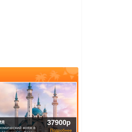
37900р
ия
номический вояж в
Подробнее