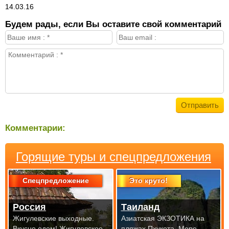
14.03.16
Будем рады, если Вы оставите свой комментарий
Комментарии:
Горящие туры и спецпредложения
Спецпредложение
Это круто!
Россия
Таиланд
Жигулевские выходные.
Азиатская ЭКЗОТИКА на
Вкусно едем! Жигулевское
пляжах Пхукета. Море,