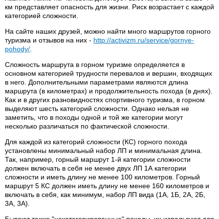
км представляет опасность для жизни. Риск возрастает с каждой
категорией сложности.
На сайте наших друзей, можно найти много маршрутов горного
туризма и отзывов на них -
http://activizm.ru/service/gornye-
pohody/
.
Сложность маршрута в горном туризме определяется в
основном категорией трудности перевалов и вершин, входящих
в него. Дополнительными параметрами являются длина
маршрута (в километрах) и продолжительность похода (в днях).
Как и в других разновидностях спортивного туризма, в горном
выделяют шесть категорий сложности. Однако нельзя не
заметить, что в походы одной и той же категории могут
несколько различаться по фактической сложности.
Для каждой из категорий сложности (КС) горного похода
установлены минимальный набор ЛП и минимальная длина.
Так, например, горный маршрут 1-й категории сложности
должен включать в себя не менее двух ЛП 1А категории
сложности и иметь длину не менее 100 километров. Горный
маршрут 5 КС должен иметь длину не менее 160 километров и
включать в себя, как минимум, набор ЛП вида (1А, 1Б, 2А, 2Б,
3А, 3А).
Бывают также "некатегорированные" походы, их используют для