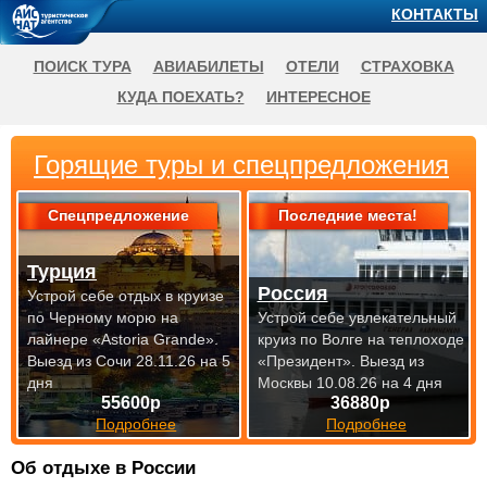
КОНТАКТЫ
ПОИСК ТУРА
АВИАБИЛЕТЫ
ОТЕЛИ
СТРАХОВКА
КУДА ПОЕХАТЬ?
ИНТЕРЕСНОЕ
Горящие туры и спецпредложения
Спецпредложение
Последние места!
Турция
Россия
Устрой себе отдых в круизе
по Черному морю на
Устрой себе увлекательный
лайнере «Astoria Grande».
круиз по Волге на теплоходе
Выезд из Сочи 28.11.26 на 5
«Президент».
Выезд из
дня
Москвы 10.08.26 на 4 дня
55600р
36880р
Подробнее
Подробнее
Об отдыхе в России