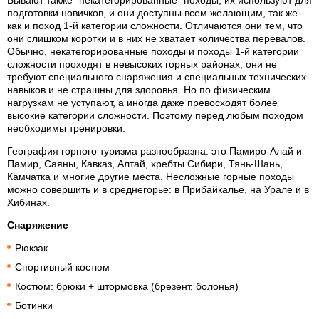
подготовки новичков, и они доступны всем желающим, так же
как и поход 1-й категории сложности. Отличаются они тем, что
они слишком коротки и в них не хватает количества перевалов.
Обычно, некатегорированные походы и походы 1-й категории
сложности проходят в невысоких горных районах, они не
требуют специального снаряжения и специальных технических
навыков и не страшны для здоровья. Но по физическим
нагрузкам не уступают, а иногда даже превосходят более
высокие категории сложности. Поэтому перед любым походом
необходимы тренировки.
География горного туризма разнообразна: это Памиро-Алай и
Памир, Саяны, Кавказ, Алтай, хребты Сибири, Тянь-Шань,
Камчатка и многие другие места. Несложные горные походы
можно совершить и в среднегорье: в Прибайкалье, на Урале и в
Хибинах.
Снаряжение
Рюкзак
Спортивный костюм
Костюм: брюки + штормовка (брезент, болонья)
Ботинки