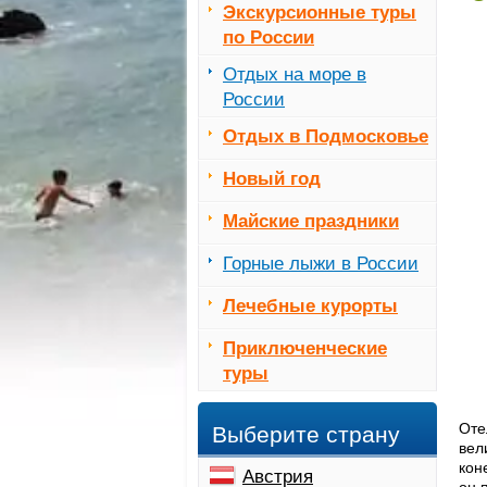
Экскурсионные туры
по России
Отдых на море в
России
Отдых в Подмосковье
Новый год
Майские праздники
Горные лыжи в России
Лечебные курорты
Приключенческие
туры
Оте
Выберите страну
вел
кон
Австрия