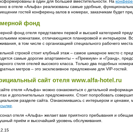
нсформированы в один для большей вместительности. На
конфере
нно в отеле «Альфа» реализованы самые удобные, функциональн
мещении гостей конференц-залов в номерах, заказчикам будет пред
мерной фонд
ерной фонд отеля представлен первой и высшей категорией предл
колькими комнатами, отличающиеся планировкой и интерьером. В
живания, в том числе с организацией специального рабочего места
ельной строкой стоит клубный этаж – самое шикарное место с пре
одятся самые дорогие апартаменты – «Премиум» и «Гранд», пред
арного стиля отелей высокого класса. Только два подобных номер
дратных метров – это эксклюзивное предложение для VIP-гостей.
ициальный сайт отеля www.alfa-hotel.ru
сайте отеля «Альфа» можно ознакомиться с детальной информаци
угах и дополнительных предложениях. Стоит попробовать совершит
циальном разделе сайта. Ознакомившись с интерьером и ценами, 
ссылке
.
сонал отеля «Альфа» желает вам приятного пребывания и обещает,
ушный приём и высочайший уровень обслуживания.
12.15