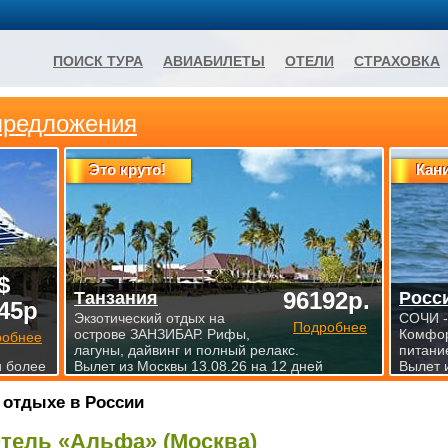
ПОИСК ТУРА
АВИАБИЛЕТЫ
ОТЕЛИ
СТРАХОВКА
предложения
Это круто!
Кан
$
96192р.
Танзания
Росс
45р
Экзотический отдых на
СОЧИ -
Подробнее
острове ЗАНЗИБАР. Рифы,
Комфор
робнее
лагуны, дайвинг и полный релакс.
питани
и более
Вылет из Москвы 13.08.26 на 12 дней
Вылет 
 отдыхе в России
тель «Альфа» (Москва)