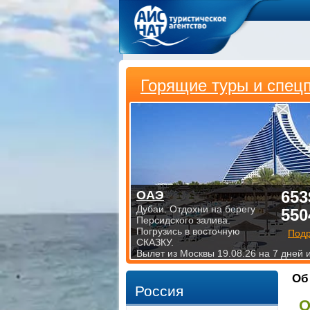
Горящие туры и спец
653
ОАЭ
Дубаи. Отдохни на берегу
550
Персидского залива.
Погрузись в восточную
Под
СКАЗКУ.
Вылет из Москвы 19.08.26 на 7 дней 
Об
Россия
О