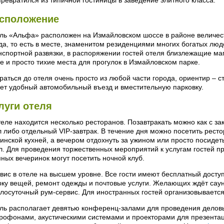
превратился из типичной гостиницы в заведение элитного класса.
сположение
ль «Альфа» расположен на Измайловском шоссе в районе величес
да, то есть в месте, знаменитом резиденциями многих богатых лю
нспортной развязки, в распоряжении гостей отеля близлежащие ма
е и просто тихие места для прогулок в Измайловском парке.
раться до отеля очень просто из любой части города, ориентир – 
ет удобный автомобильный въезд и вместительную парковку.
луги отеля
теле находится несколько ресторанов. Позавтракать можно как с за
л либо отдельный VIP-завтрак. В течение дня можно посетить ресто
зинской кухней, а вечером отдохнуть за ужином или просто посидеть
л. Для проведения торжественных мероприятий к услугам гостей п
ных вечеринок могут посетить ночной клуб.
вис в отеле на высшем уровне. Все гости имеют бесплатный доступ к
рку вещей, ремонт одежды и почтовые услуги. Желающих ждёт сауна
глосуточный рум-сервис. Для иностранных гостей организовывается
ль располагает девятью конференц-залами для проведения дело
рофонами, акустическими системами и проекторами для презентац