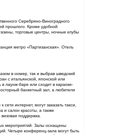
твенного Серебряно-Виноградного
дей прошлого. Кроме удобной
газины, торговые центры, ночные клубы
станция метро «Партизанская». Отель
казом в номер, так и выбрав шведский
ран с итальянской, японской или
 в лаунж-баре или сходит в караоке-
росторный банкетный зал, а любители
 сети интернет, могут заказать такси,
 и салон красоты, а также
 визовая поддержка.
вых мероприятий. Залы оснащены
ий. Четыре конференц-зала могут быть