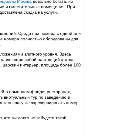
нц-залы Москва
довольно богата, но
ые и вместительные помещения. При
оставлена скидка на услуги.
ожений. Среди них номера с одной или
се номера полностью оборудованы для
.
дложениями элитного уровня. Здесь
ставляющие собой настоящий эталон
а, царский интерьер, площадь более 100
ей о номерном фонде, ресторанах,
ь виртуальный тур по заведению в
можно сразу же зарезервировать номер
 что вы долго не забудете такой