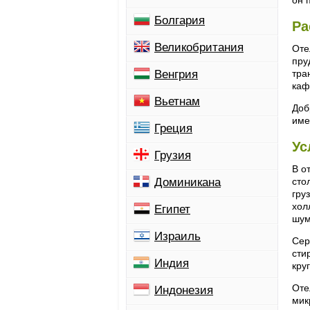
он 
Болгария
Ра
Великобритания
Оте
пру
Венгрия
тра
каф
Вьетнам
Доб
име
Греция
Ус
Грузия
В о
Доминикана
сто
гру
хол
Египет
шум
Израиль
Сер
сти
Индия
кру
Оте
Индонезия
мик