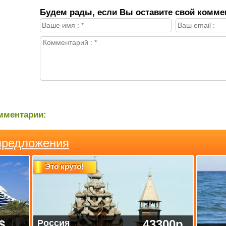
Будем рады, если Вы оставите свой комме
мментарии:
предложения
Это круто!
$
43300р
Россия