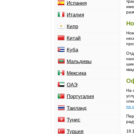
тра
Испания
име
раз
Италия
Но
Кипр
Ном
Китай
нес
про
Куба
Отд
нах
Мальдивы
шик
ква
Мексика
Оф
ОАЭ
На 
усл
Португалия
спе
по 
Таиланд
Пер
Тунис
рад
Турция
18.