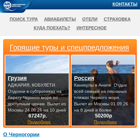
КОНТАКТЫ
ПОИСК ТУРА
АВИАБИЛЕТЫ
ОТЕЛИ
СТРАХОВКА
КУДА ПОЕХАТЬ?
ИНТЕРЕСНОЕ
Горящие туры и спецпредложения
Грузия
Россия
АДЖАРИЯ. КОБУЛЕТИ.
Каникулы в Анапе. Отдых
Отдохни в субтропиках на
всей семьей на песчаных
берегу Черного моря по
пляжах Черного моря.
доступным
ценам. Вылет из
Вылет из Москвы 01.09.26
Москвы 24.08.26 на 10 дней
на 8 дней и более
67247р.
50200р
Подробнее
Подробнее
О Черногории