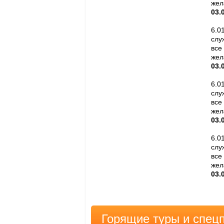
жел
03.
6.0
слу
все
жел
03.
6.0
слу
все
жел
03.
6.0
слу
все
жел
03.
Горящие туры и спец