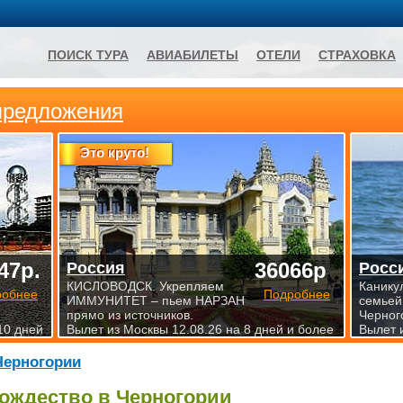
ПОИСК ТУРА
АВИАБИЛЕТЫ
ОТЕЛИ
СТРАХОВКА
предложения
Это круто!
47р.
36066р
Россия
Росс
КИСЛОВОДСК. Укрепляем
Канику
робнее
Подробнее
ИММУНИТЕТ – пьем НАРЗАН
семьей
прямо из источников.
Черног
10 дней
Вылет из Москвы 12.08.26 на 8 дней и более
Вылет 
Черногории
ождество в Черногории