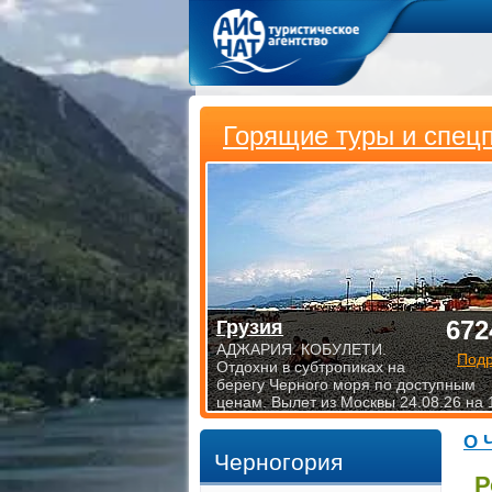
Горящие туры и спец
672
Грузия
АДЖАРИЯ. КОБУЛЕТИ.
Под
Отдохни в субтропиках на
берегу Черного моря по доступным
ценам. Вылет из Москвы 24.08.26 на 
О 
Черногория
Р