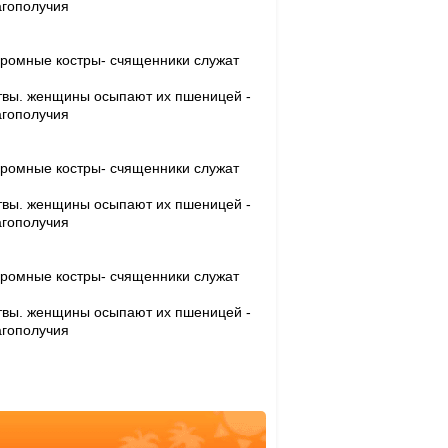
лагополучия
огромные костры- счященники служат
итвы. женщины осыпают их пшеницей -
лагополучия
огромные костры- счященники служат
итвы. женщины осыпают их пшеницей -
лагополучия
огромные костры- счященники служат
итвы. женщины осыпают их пшеницей -
лагополучия