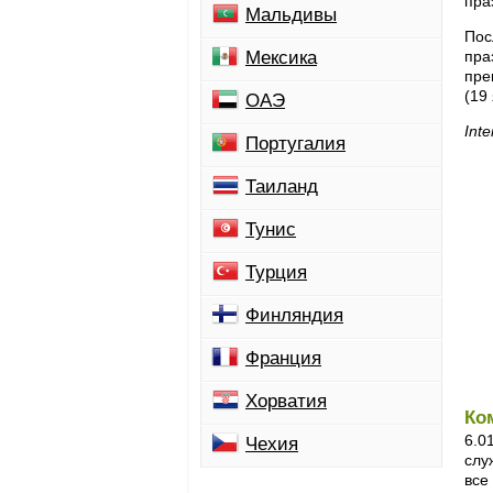
пра
Мальдивы
Пос
Мексика
пра
пре
(19
ОАЭ
Inte
Португалия
Таиланд
Тунис
Турция
Финляндия
Франция
Хорватия
Ко
6.0
Чехия
слу
все