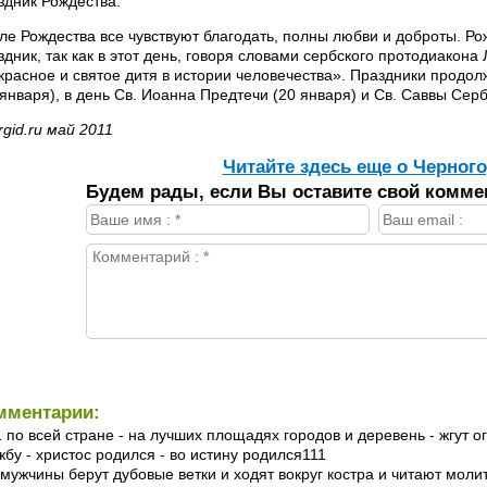
здник Рождества.
ле Рождества все чувствуют благодать, полны любви и доброты. Ро
здник, так как в этот день, говоря словами сербского протодиако
красное и святое дитя в истории человечества». Праздники продол
 января), в день Св. Иоанна Предтечи (20 января) и Св. Саввы Серб
rgid.ru май 2011
Читайте здесь еще о Черного
Будем рады, если Вы оставите свой комме
мментарии:
1 по всей стране - на лучших площадях городов и деревень - жгут 
жбу - христос родился - во истину родился111
 мужчины берут дубовые ветки и ходят вокруг костра и читают мол