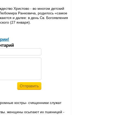
ждество Христово - во многом детский
на Любомира Ранковича, родилось «самое
жаются и далее: в день Св. Богоявления
ского (27 января).
рии!
нтарий
огромные костры- счященники служат
итвы. женщины осыпают их пшеницей -