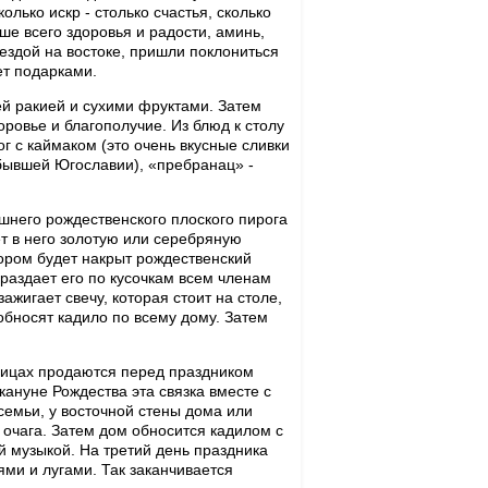
олько искр - столько счастья, сколько
ьше всего здоровья и радости, аминь,
вездой на востоке, пришли поклониться
ет подарками.
й ракией и сухими фруктами. Затем
ровье и благополучие. Из блюд к столу
г с каймаком (это очень вкусные сливки
 бывшей Югославии), «пребранац» -
шнего рождественского плоского пирога
ет в него золотую или серебряную
котором будет накрыт рождественский
 раздает его по кусочкам всем членам
ажигает свечу, которая стоит на столе,
обносят кадило по всему дому. Затем
 улицах продаются перед праздником
ануне Рождества эта связка вместе с
 семьи, у восточной стены дома или
 очага. Затем дом обносится кадилом с
й музыкой. На третий день праздника
ми и лугами. Так заканчивается