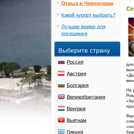
Отдых в Черногории
Се
Какой курорт выбрать?
Лучшее время для
посещения
Выберите страну
Россия
для
вых
Австрия
«Да
вин
Болгария
На 
Рож
Великобритания
«Хр
пра
Венгрия
Вер
Вьетнам
сли
«по
Греция
буд