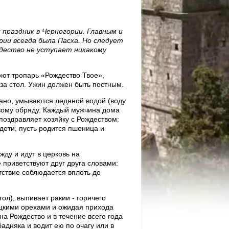
праздник в Черногории. Главным и
рии всегда была Пасха. Но следует
ждество не уступает никакому
ют тропарь «Рождество Твое»,
 за стол. Ужин должен быть постным.
рано, умываются ледяной водой (воду
ервому обряду. Каждый мужчина дома
 поздравляет хозяйку с Рождеством:
дети, пусть родится пшеница и
ду и идут в церковь на
 приветствуют друг друга словами:
тствие соблюдается вплоть до
ол), выпивает ракии - горячего
ецкими орехами и ожидая прихода
а Рождество и в течение всего года
бадняка и водит ею по очагу или в