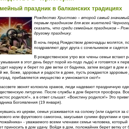
мейный праздник в балканских традициях
Рождество Христово – второй самый значимый 
первым праздником для всех жиетелей Черного
сказать, что среди семейных праздников – Ро
другому празднику.
В ночь перед Рождеством домочадцы молятся, по
поздравляют друг друга с сочельником и садятся
В рождественское утро все члены семьи встают 
 умывания в этот день берут порой из-подо льда) и готовятся к п
одит наружу и берет по две ветки от бадняка, затем входит в дом и
й же, Боже, здоровья и радости в доме, пусть рождаются здоровые 
оград, прибавляется имущество и умножается скот!»
рассвете звонят колокола храмов, люди надевают праздничную одеж
дественскую литургию. После службы в дом берется просфора. Все
истос родился!», а в ответ слышат: «Воистину родился!» Это приве
здника Богоявления (19 января).
нувшись из церкви, семья усаживается на солому (или садится за ст
вового или фруктового самогона, закусывая сухими фруктами и гр
ложайника» - уважаемого всеми членами семьи человека, который н
ет приносить в дом удачу. Войдя в дом, положайник берет ветку от 