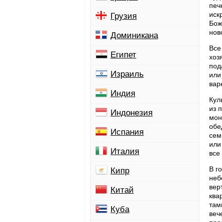
печ
иск
Грузия
Бож
нов
Доминикана
Все
Египет
хоз
под
Израиль
или
вар
Индия
Кул
из 
Индонезия
мон
обе
Испания
сем
или
Италия
все
В г
Кипр
неб
вер
Китай
ква
там
Куба
веч