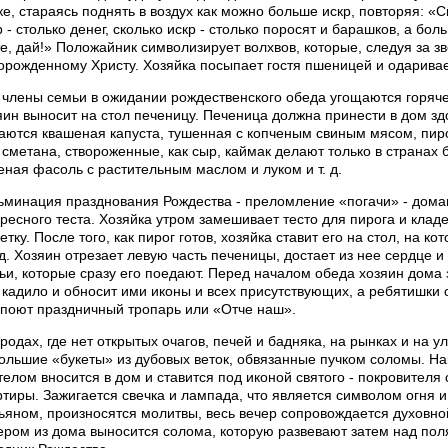
ке, стараясь поднять в воздух как можно больше искр, повторяя: «Ск
р - столько денег, сколько искр - столько поросят и барашков, а бол
е, дай!» Положайник символизирует волхвов, которые, следуя за з
орожденному Христу. Хозяйка посыпает гостя пшеницей и одарива
 члены семьи в ожидании рождественского обеда угощаются горяче
яин выносит на стол печеницу. Печеница должна принести в дом здо
аются квашеная капуста, тушенная с копченым свиным мясом, пиро
 сметана, створоженные, как сыр, каймак делают только в странах
еная фасоль с растительным маслом и луком и т. д.
ьминация празднования Рождества - преломление «погачи» - дома
пресного теста. Хозяйка утром замешивает тесто для пирога и клад
етку. После того, как пирог готов, хозяйка ставит его на стол, на 
д. Хозяин отрезает левую часть печеницы, достает из нее сердце и
ьи, которые сразу его поедают. Перед началом обеда хозяин дома з
 кадило и обносит ими иконы и всех присутствующих, а ребятишки 
 поют праздничный тропарь или «Отче наш».
ородах, где нет открытых очагов, печей и бадняка, на рынках и на
ольшие «букеты» из дубовых веток, обвязанные пучком соломы. Нак
телом вносится в дом и ставится под иконой святого - покровителя
ртиры. Зажигается свечка и лампада, что является символом огня и
ьяном, произносятся молитвы, весь вечер сопровождается духовно
ером из дома выносится солома, которую развевают затем над поля