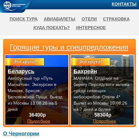
КОНТАКТЫ
ПОИСК ТУРА
АВИАБИЛЕТЫ
ОТЕЛИ
СТРАХОВКА
КУДА ПОЕХАТЬ?
ИНТЕРЕСНОЕ
Горящие туры и спецпредложения
Это круто!
Это круто!
Беларусь
Бахрейн
Автобусный тур «Путь
МАНАМА. Отдохни на
Магнатов». Экскурсии в
берегу Персидского залива
Минске, Бресте,
среди сияющих
Беловежской Пуще.
Выезд
небоскребов. Отели 4*
из Москвы 13.08.26 на 5
Вылет из Москвы 10.08.26
дней
на 7 дней и более
36400р
58304р
Подробнее
Подробнее
О Черногории