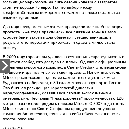
гостиницах Черногории на пике сезона ночевка с завтраком
стоит не дороже 75 евро. Так что выбор между
комфортабельным номером и лежаком на пляже остается за
самими туристами.
Два года назад местные жители проводили масштабные акции
протеста. Уже тогда практически все пляжные зоны на этом
курорте были закрыты для обычных путешественников, в
результате те перестали приезжать, и сдавать жилье стало
некому.
В 2009 году горожанам удалось восстановить справедливость и
добиться свободного доступа на пляжи. Однако с официальным
открытием курортного комплекса Свети-Стефан отельеры снова
установили для пляжных зон свои правила. Напомним, отель
Milocer расположен в одном из самых тихих и уютных мест
будванского побережья, в 30 километрах от аэропорта Тивата.
Это бывшая резиденция королевской династии
Караджорджевичей, славящаяся своими эксклюзивными
интерьерами. Песчаный "Пляж королевы" протяженностью 120
метров расположен рядом с пляжем Milocer. С 2007 года отель
Milocer вместе со Свети-Стефаном арендует сингапурская
компания Aman resorts, взявшая на себя обязательства по их
восстановлению.
2011/06/10