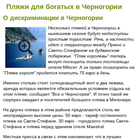
Пляжи для богатых в Черногории
О дискриминации в Черногории
Несколько пляжей в Черногории в
нынешнем сезоне будут недоступны
простым туристам. Речь, в частности,
идет о территории между Пржно и
Свети-Стефаном на будванском
побережье. "Пляж королевы" теперь
могут посещать только постояльцы
отеля Milocer. А за право позагорать на
"Пляже короля" придется платить 75 евро в день.
Именно столько стоят солнцезащитный зонт и два лежака,
аренда которых является обязательным условием отдыха на
этом пляже, сообщает "Все о Черногории". И точно такой же
сюрприз ожидает и посетителей большого пляжа в Милочере.
На других пляжах в этом районе предлагаются столь же
неоправданно высокие цены: 50 евро - тариф гостиничного
пляжа на Свети-Стефане, 30 евро - городского пляжа Свети-
Стефана и пляжа перед зданием отеля Maestral.
Местная пресса в связи с этим напоминает, что в лучших