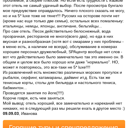
проблемой, а скорее плюсом. Но если есть трудности с языком
этот отель не самый удачный выбор. После просмотра бунгало
мое предчувствие оправдалось. Ничего плохого сказать не могу,
но и на 5* luxe тоже не тянет!!! Русских на осторове почти нет
(кроме нас еще только две семьи), остальных всех помаленьку:
итальянцы, немцы, японцы, англичане, бельгийцы...
Про сам отель. Песок действительно белоснежный, вода
прозрачная, ресторанов не много(всего два), но еда в них
вкусная и разнообразная (хотя вот с омарами у них проблемы -
в меню есть, а наличии не всегда), обслуживание в номерах
хорошее персонал дружелюбный, SPAцентр вообще нет слов -
вот что действительно было замечательно так это именно он. В
общем и целом все было хорошо или даже "нормально". НО,
может я повторяюсь, это все-таки не 5* luxe!!!!
Из развлечений есть множество различных морских прогулок и
рыбалок, серфинг, катамараны, дайвинг ит.д. Есть так же
тенисные корты, столы для бильярда и настольного тениса,
бабминтон...
Проводятся занятия по йоге(!!!!)
Короче говря, есть чем заняться.
Мой вывод: отель хороший, все замечательно и нареканий нет
никаких, но в следующий раз мы решили ехать в другое место :)
09.09.03
, Иванова
Горящие туры и спецпредложения