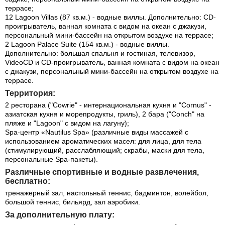
террасе;
12 Lagoon Villas (87 кв.м.) - водные виллы. Дополнительно: CD-
проигрыватель, ванная комната с видом на океан с джакузи,
персональный мини-бассейн на открытом воздухе на террасе;
2 Lagoon Palace Suite (154 кв.м.) - водные виллы.
Дополнительно: большая спальня и гостиная, телевизор,
VideoCD и CD-проигрыватель, ванная комната с видом на океан
с джакузи, персональный мини-бассейн на открытом воздухе на
террасе.
Территория:
2 ресторана ("Cowrie" - интернациональная кухня и "Cornus" -
азиатская кухня и морепродукты, гриль), 2 бара ("Conch" на
пляже и "Lagoon" с видом на лагуну);
Spa-центр «Nautilus Spa» (различные виды массажей с
использованием ароматических масел: для лица, для тела
(стимулирующий, расслабляющий; скрабы, маски для тела,
персональные Spa-пакеты).
Различные спортивные и водные развлечения,
бесплатно:
тренажерный зал, настольный теннис, бадминтон, волейбол,
большой теннис, бильярд, зал аэробики.
За дополнительную плату: