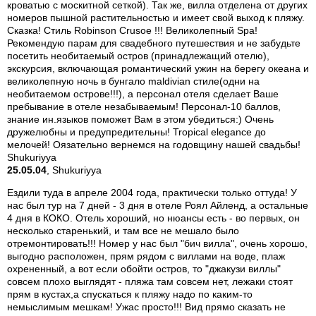
кроватью с москитной сеткой). Так же, вилла отделена от других
номеров пышной растительностью и имеет свой выход к пляжу.
Сказка! Стиль Robinson Crusoe !!! Великолепный Spa!
Рекомендую парам для свадебного путешествия и не забудьте
посетить необитаемый остров (принадлежащий отелю),
экскурсия, включающая романтический ужин на берегу океана и
великолепную ночь в бунгало maldivian стиле(одни на
необитаемом острове!!!), а персонал отеля сделает Ваше
пребывание в отеле незабываемым! Персонал-10 баллов,
знание ин.языков поможет Вам в этом убедиться:) Oчень
дружелюбны и предупредительны! Tropical elegance до
мелочей! Оязательно вернемся на годовщину нашей свадьбы!
Shukuriyya
25.05.04
, Shukuriyya
Ездили туда в апреле 2004 года, практически только оттуда! У
нас был тур на 7 дней - 3 дня в отеле Роял Айленд, а остальные
4 дня в КОКО. Отель хороший, но нюансы есть - во первых, он
несколько старенький, и там все не мешало было
отремонтировать!!! Номер у нас был "бич вилла", очень хорошо,
выгодно расположен, прям рядом с виллами на воде, плаж
охрененный, а вот если обойти остров, то "джакузи виллы"
совсем плохо выглядят - пляжа там совсем нет, лежаки стоят
прям в кустах,а спускаться к пляжу надо по каким-то
немыслимым мешкам! Ужас просто!!! Вид прямо сказать не