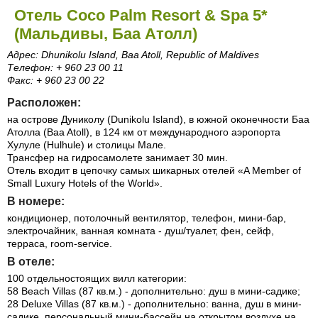
Отель Coco Palm Resort & Spa 5*
(Мальдивы, Баа Атолл)
Адрес: Dhunikolu Island, Baa Atoll, Republic of Maldives
Телефон: + 960 23 00 11
Факс: + 960 23 00 22
Расположен:
на острове Дуниколу (Dunikolu Island), в южной оконечности Баа
Атолла (Baa Atoll), в 124 км от международного аэропорта
Хулуле (Hulhule) и столицы Мале.
Трансфер на гидросамолете занимает 30 мин.
Отель входит в цепочку самых шикарных отелей «A Member of
Small Luxury Hotels of the World».
В номере:
кондиционер, потолочный вентилятор, телефон, мини-бар,
электрочайник, ванная комната - душ/туалет, фен, сейф,
терраса, room-service.
В отеле:
100 отдельностоящих вилл категории:
58 Beach Villas (87 кв.м.) - дополнительно: душ в мини-садике;
28 Deluxe Villas (87 кв.м.) - дополнительно: ванна, душ в мини-
садике, персональный мини-бассейн на открытом воздухе на