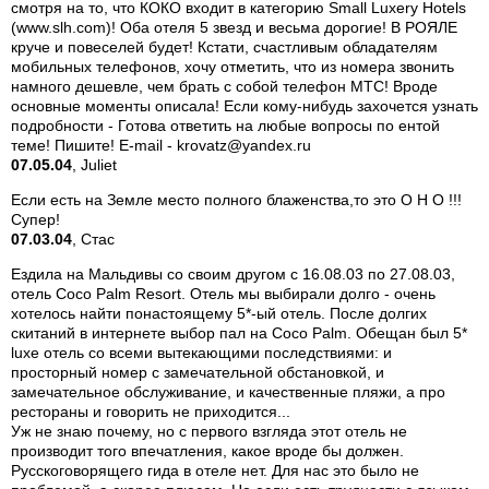
смотря на то, что КОКО входит в категорию Small Luxery Hotels
(www.slh.com)! Оба отеля 5 звезд и весьма дорогие! В РОЯЛЕ
круче и повеселей будет! Кстати, счастливым обладателям
мобильных телефонов, хочу отметить, что из номера звонить
намного дешевле, чем брать с собой телефон МТС! Вроде
основные моменты описала! Если кому-нибудь захочется узнать
подробности - Готова ответить на любые вопросы по ентой
теме! Пишите! E-mail - krovatz@yandex.ru
07.05.04
, Juliet
Если есть на Земле место полного блаженства,то это О Н О !!!
Супер!
07.03.04
, Стас
Ездила на Мальдивы со своим другом с 16.08.03 по 27.08.03,
отель Coco Palm Resort. Отель мы выбирали долго - очень
хотелось найти понастоящему 5*-ый отель. После долгих
скитаний в интернете выбор пал на Coco Palm. Обещан был 5*
luxe отель со всеми вытекающими последствиями: и
просторный номер с замечательной обстановкой, и
замечательное обслуживание, и качественные пляжи, а про
рестораны и говорить не приходится...
Уж не знаю почему, но с первого взгляда этот отель не
производит того впечатления, какое вроде бы должен.
Русскоговорящего гида в отеле нет. Для нас это было не