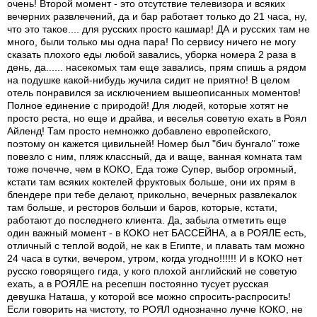
очень! Второй момент - это отсутствие телевизора и всяких
вечерних развлечений, да и бар работает только до 21 часа, ну,
что это такое.... для русских просто кашмар! ДА и русских там не
много, были только мы одна пара! По сервису ничего не могу
сказать плохого еды любой завались, уборка номера 2 раза в
день, да...... насекомых там еще завались, прям спишь а рядом
на подушке какой-нибудь жучила сидит не приятно! В целом
отель понравился за исключением вышеописанных моментов!
Полное единение с природой! Для людей, которые хотят не
просто реста, но еще и драйва, и веселья советую ехать в Роял
Айленд! Там просто немножко добавлено европейского,
поэтому он кажется цивильней! Номер был "бич бунгало" тоже
повезло с ним, пляж классный, да и ваще, ванная комната там
тоже почечче, чем в КОКО, Еда тоже Супер, выбор огромный,
кстати там всяких коктелей фруктовых больше, они их прям в
блендере при тебе делают, прикольно, вечерных развлекалок
там больше, и ресторов больши и баров, которые, кстати,
работают до последнего клиента. Да, забыла отметить еще
один важный момент - в КОКО нет БАССЕЙНА, а в РОЯЛЕ есть,
отличный с теплой водой, не как в Египте, и плавать там можно
24 часа в сутки, вечером, утром, когда угодно!!!!!! И в КОКО нет
русско говорящего гида, у кого плохой английский не советую
ехать, а в РОЯЛЕ на ресепшн постоянно тусует русская
девушка Наташа, у которой все можно спросить-распросить!
Если говорить на чистоту, то РОЯЛ однозначно лучче КОКО, не