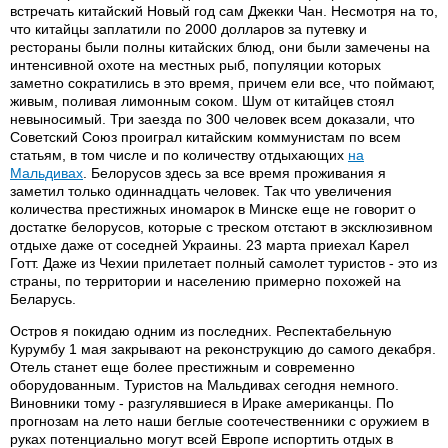
встречать китайский Новый год сам Джекки Чан. Несмотря на то,
что китайцы заплатили по 2000 долларов за путевку и
рестораны были полны китайских блюд, они были замечены на
интенсивной охоте на местных рыб, популяции которых
заметно сократились в это время, причем ели все, что поймают,
живым, поливая лимонным соком. Шум от китайцев стоял
невыносимый. Три заезда по 300 человек всем доказали, что
Советский Союз проиграл китайским коммунистам по всем
статьям, в том числе и по количеству отдыхающих
на
Мальдивах
. Белорусов здесь за все время проживания я
заметил только одиннадцать человек. Так что увеличения
количества престижных иномарок в Минске еще не говорит о
достатке белорусов, которые с треском отстают в эксклюзивном
отдыхе даже от соседней Украины. 23 марта приехал Карел
Готт. Даже из Чехии прилетает полный самолет туристов - это из
страны, по территории и населению примерно похожей на
Беларусь.
Остров я покидаю одним из последних. Респектабельную
Курумбу 1 мая закрывают на реконструкцию до самого декабря.
Отель станет еще более престижным и современно
оборудованным. Туристов на Мальдивах сегодня немного.
Виновники тому - разгулявшиеся в Ираке американцы. По
прогнозам на лето наши беглые соотечественники с оружием в
руках потенциально могут всей Европе испортить отдых в