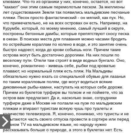
клювами. Что-то из органики у них, конечно, остается, но вот
"какают" они этим самым перемолотым песком. За миллионы
лет существования Земли так появились мальдивские песчаные
пляжи. Песок просто фантастический - он мягкий, как пух. Но,
что примечательно, не на всех островах он есть. Например, на
Курумбе, который, по моему мнению, самый лучший в округе,
построены бетонные дамбы, которые препятствуют сносу песка
в океан. В поисках места для плавания можно часами бродить
по острейшим кораллам по колено в воде, и это занятие очень
быстро надоест, когда до крови собьешь ноги. Причем такие
острова могут быть достаточно дорогими. На них пошли по
веселому пути. Отели там строят в виде водных бунгало. Оно,
конечно, романтично - живешь себе, рыбки под кроватью
плавают, но нормальный пляж есть пляж. На Мальдивы
обязательно нужно ехать со специальной обувью для лазанья
по таким коралловым полям, где могут водиться всякие
диковинные рыбы-камни, наступать на которых себе дороже.
Причем из буклетов турфирм вы толком и не поймете, что за
остров вам предлагают. Да и, насколько знаю, сотрудники
турфирм даже в Москве не ползали на пузе по мальдивским
пляжам и втирают туристам всякую чушь про туалеты и
количество телевизоров. Я, конечно, понимаю, что туристы и не
попытаются часть своего отпуска провести в сортире или перед
экраном TV на мальдивском языке, но народу нужно
рассказывать больше о природе, а этого в буклетах нет. Есть