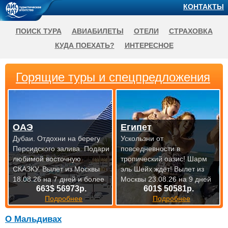
КОНТАКТЫ
ПОИСК ТУРА
АВИАБИЛЕТЫ
ОТЕЛИ
СТРАХОВКА
КУДА ПОЕХАТЬ?
ИНТЕРЕСНОЕ
Горящие туры и спецпредложения
ОАЭ
Египет
Дубаи. Отдохни на берегу
Ускользни от
Персидского залива. Подари
повседневности в
любимой восточную
тропический оазис! Шарм
СКАЗКУ.
Вылет из Москвы
эль Шейх ждёт!
Вылет из
18.08.26 на 7 дней и более
Москвы 23.08.26 на 9 дней
663$ 56973р.
601$ 50581р.
Подробнее
Подробнее
О Мальдивах