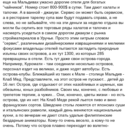
еще на Мальдивах ужасно дорогие отели для богатых
"чайников". Номер стоит 800-900$ в сутки. Там дают халаты и
тапочки. А в ванной - джакузи. Сервис он может быть сервисом,
а в ресторане тарелку супа вам будут подавать справа, а не
слева, но не забывайте, что на эти деньги за неделю отдыха вы
могли бы скупить все торговые ряды халатов и тапочек и
насмерть усидеться в самом дорогом джакузи с рынка
стройматериалов в Уручье. Просто этим хитрым словом
"сервис", различными дизайнерскими извращениями и мелкими
фокусами владельцы отелей пытаются загладить природные
изъяны своих островов, а их тут 1300, из которых 285
превращены в отели. Есть тут даже свои острова-города.
Например, Куромати - там соединили несколько островов,
персонал ездит на великах, и даже ходят автобусы. Есть
острова-клубы. Ближайший из таких к Мале - столице Мальдив -
Клаб Мед. Представляете, на этот остров не пускают... детей до
16 лет. Остров, где отдыхают от этих назойливых и шумных, как
обезьяны, юных разбойников. Своих мы, конечно, с любовью и
трепетом терпим, а чужих... Они, конечно, цветы жизни - но есть
острова, где их нет. На Клаб Меде рекой льется пиво и вино
французских сортов. Шведские столы ломятся от японских суши
и итальянских равиоли, каждый день меняются национальные
кухни, а по вечерам не дают спать удалые филиппинские
бездарные аниматоры. Кому-то очень весело, а кому-то не
очень. Потому что остров плавно переходит во взлетно-