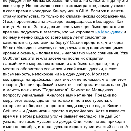
не увидел я ни лютых морозов, ни снега, ни слякоти. И да ну это
все к черту. Не понимаю я всех этих эмигрантов, ломанувшихся
в свое время в холодную Канаду или в США. Если уж и менять
страну жительства, то только по климатическим соображениям.
Я же, перезимовав на экваторе, возвращаюсь в Беларусь. Как
птица. На лето. За эти долгие шесть месяцев было достаточно
времени подумать и взвесить, что же хорошего
на Мальдивах
и
почему именно сюда со всего мира летит самолет за
самолетом с туристами на борту? Сказки вроде тех, что через
50 лет Мальдивы исчезнут с лица земли под поднимающимся
уровнем океана, - полная чушь непонятно чьего сочинения. Уже
5000 лет как эти земли заселены после их открытия
ланкийскими мореплавателями, и это было так давно, что у
местных аборигенов сложился и свой язык - дивехи, и своя
письменность, непохожие ни на одну другую. Молятся
мальдивцы на арабском, практически не понимая, что при этом
говорят. Для них арабский в мечети - набор магических слов. Да
и мечеть по-ихнему "Тадж-махал". Климат на Мальдивах
попросту уникальный. Аналогов ему нет нигде. Поездив по
миру, этот вывод сделал не только я, но и все туристы, с
которыми я общался, а простые люди сюда не ездят. Всякие
Сейшелы и Доминиканы просто в аутсайдерах. Хотя в какое-то
время и в этом райском уголке бывает несладко. Не дай Бог
узнать, что такое муссонные дожди. Они, конечно же, приходят
с мая по октябрь, и тогда здесь замирает туристический сезон. А