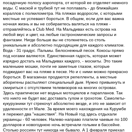
посадочную полосу аэропорта, от которой ее отделяет немного
воды. С маской и трубкой тут не поплавать - до ближайших
кораллов с полкилометра. На пляжах водоросли, с которыми
местные не успевают бороться. В общем, если для вас важна
ночная жизнь и вы не собираетесь валяться на пляже -
отправляйтесь в Club Med. На Мальдивах есть острова на
любой вкус и цвет, на любые гастрономические запросы и
фантазии. Нигде больше вы не столкнетесь со столь
уникальным и абсолютно подходящим для каждого климатом.
Вода - 31 градус. Пальмы. Белоснежный песок. Кокосы прямо
под ногами валяются. Единственная гадость, которая может
изрядно достать на Мальдивах каждого, - москиты. Это такие
маленькие мошки, почти не заметные глазом, которые
поджидают вас на пляже в песке. Но и с ними можно прекрасно
бороться. В магазинах продаются репелленты, а местные
аборигены распыляют специальный дым. Нужно привыкнуть и
смириться с отсутствием телевизоров на многих островах.
Здесь практически нет водных мотоциклов и парапланов. Так
что никто не будет вас доставать гулом и грохотом. Самолеты-
кукурузники тут стрекочут абсолютно везде, и это не зависит от
удаленности от Мале. За время моего нахождения на Курумбе
я пережил два "нашествия". На Новый год здесь отдыхали
украинцы - 60 человек. Налево-направо платили чаевые по 100
долларов и новогоднюю ночь встречали голыми в бассейне.
Столько россиян тут никогда не бывало. А 1 февраля приехал