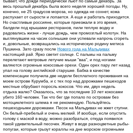
бывает, что дожди периодически льют по самый декабрь. За
весь прошлый декабрь была всего неделя хорошей погоды. Ну,
конечно, не 25 градусов мороза, но одежда не сохнет, кожа
распухает от сырости и лопается. А еще и работать приходится.
Но счастливые россияне, которые приезжали в это время,
балдели под крышами ресторанов, пили теплую водку и
радовались жизни - лучше дождь, чем промозглый колотун. На
выглянувшем на часик солнышке они успевали напрочь сгореть
и, довольные, возвращались на историческую родину метиса
Пушкина. Зато сразу после
Нового года на Мальдивах
настоящий рай. Ярко светит солнце. С пальмы на пальму
перелетают метровые летучие мыши "ваа", и под ногами
валяются огромные кокосовые орехи. Один орех пару лет назад
упал на голову английской старушке. Бабка в качестве
компенсации получила две недели бесплатного проживания на
моем острове Курумба, и с тех пор над дорожками пешеходов
местные обрубают поросль кокосов. Что им, двух недель
отдыха жалко? Оказалось, что за последние 10 лет кокосами
убито 160 человек. Так что бег где попало по островам без
мотоциклетного шлема я не рекомендую. Пользуйтесь
пешеходными дорожками. Песок на Мальдивах не жжет ступни.
Он белый-пребелый и очень мелкий. И вообще, если опустить
голову с маской в воду, можно разобраться, откуда появился
такой удивительный песочек. Живут в воде разноцветные рыбы-
попугаи, которые грызут кораллы на дне морском огромными