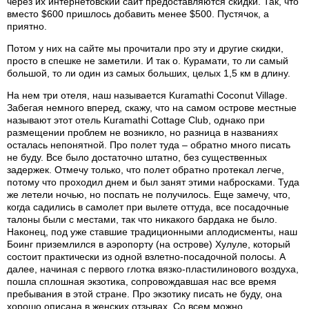
через их интернетовский сайт предоставляются скидки. Так, что
вместо $600 пришлось добавить менее $500. Пустячок, а
приятно.
Потом у них на сайте мы прочитали про эту и другие скидки,
просто в спешке не заметили. И так о. Курамати, то ли самый
большой, то ли один из самых больших, целых 1,5 км в длину.
На нем три отеля, наш называется Kuramathi Coconut Village.
Забегая немного вперед, скажу, что на самом острове местные
называют этот отель Kuramathi Cottage Club, однако при
размещении проблем не возникло, но разница в названиях
осталась непонятной. Про полет туда – обратно много писать
не буду. Все было достаточно штатно, без существенных
задержек. Отмечу только, что полет обратно протекал легче,
потому что проходил днем и был занят этими набросками. Туда
же летели ночью, но поспать не получилось. Еще замечу, что,
когда садились в самолет при вылете оттуда, все посадочные
талоны были с местами, так что никакого бардака не было.
Наконец, под уже ставшие традиционными аплодисменты, наш
Боинг приземлился в аэропорту (на острове) Хулуле, который
состоит практически из одной взлетно-посадочной полосы. А
далее, начиная с первого глотка вязко-пластилинового воздуха,
пошла сплошная экзотика, сопровождавшая нас все время
пребывания в этой стране. Про экзотику писать не буду, она
хорошо описана в женских отзывах. Со всем можно