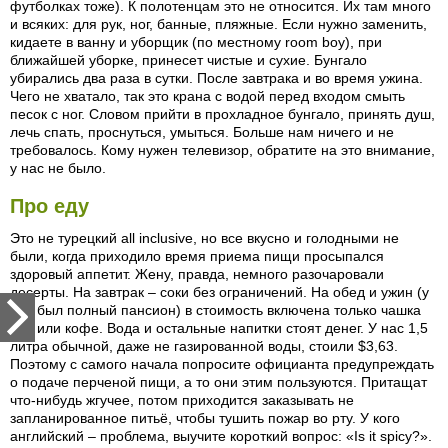
футболках тоже). К полотенцам это не относится. Их там много
и всяких: для рук, ног, банные, пляжные. Если нужно заменить,
кидаете в ванну и уборщик (по местному room boy), при
ближайшей уборке, принесет чистые и сухие. Бунгало
убирались два раза в сутки. После завтрака и во время ужина.
Чего не хватало, так это крана с водой перед входом смыть
песок с ног. Словом прийти в прохладное бунгало, принять душ,
лечь спать, проснуться, умыться. Больше нам ничего и не
требовалось. Кому нужен телевизор, обратите на это внимание,
у нас не было.
Про еду
Это не турецкий all inclusive, но все вкусно и голодными не
были, когда приходило время приема пищи просыпался
здоровый аппетит. Жену, правда, немного разочаровали
десерты. На завтрак – соки без ограничений. На обед и ужин (у
нас был полный пансион) в стоимость включена только чашка
чая или кофе. Вода и остальные напитки стоят денег. У нас 1,5
литра обычной, даже не газированной воды, стоили $3,63.
Поэтому с самого начала попросите официанта предупреждать
о подаче перченой пищи, а то они этим пользуются. Притащат
что-нибудь жгучее, потом приходится заказывать не
запланированное питьё, чтобы тушить пожар во рту. У кого
английский – проблема, выучите короткий вопрос: «Is it spicy?».