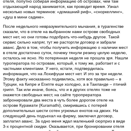
отеля, попутно собирая информацию об островах, чем там
отдыхающий народ занимается, как проводит время. Узнал
несколько новых терминов: «домашний риф», «сноркеллинг»,
«душ в мини садике».
После недельного невразумительного мычания, в турагенстве
сказали, что в отеле на выбранном нами острове свободных
мест нет, но они готовы подобрать что-нибудь другое. Такой
сервис сильно напряг, тут же расторгли договор и забрали
аванс. Дело в том, чтобы получить информацию о наличии мест
в отеле достаточно суток, почему тянули резину целую неделю,
осталось не ясно. Но потерянная неделя не прошла зря. Нашли
туроператора по островам, который, к тому же, работает и с
частными клиентами. У него, кстати, подтвердилась
информация, что на Лохифуши мест нет. И это за три недели.
Этому факту несказанно подивились, хотя все правильно – в
Турции, на Кипре и Египте еще холодно, а в Таиланде – птичий
грипп. Так или иначе, боясь, что и в других отелях тоже не
окажется свободных мест, на сайте туропрератора
забронировали два места в чуть более дорогом отеле на
острове Курамати (Kuramathi), смирившись с потерей
дополнительных шести сотен угрюмых енотов на двоих. На
следующий день подъехал на фирму, заключил договор,
заплатил аванс. За одно меня ждал маленький сюрприз в виде
3-х процентной скидки. Оказывается, при бронировании отеля