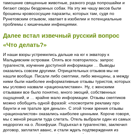
тамошние священные животные, разного рода попрошайки и
бегают своры бездомных собак. На эту же чашу весов были
брошены кровососущие паразиты, которых там, судя по
Рунетовским отзывом, хватает в изобилии и потенциальные
проблемы с кишечными инфекциями.
Далее встал извечный русский вопрос
«Что делать?»
И наши взоры устремились дальше на юг к экватору к
Мальдивским островам. Опять все повторилось: запрос
турагенств, изучение доступной информации … Выводы
оказались совсем другими. Отрицательных отзывов мы не
нашли вообще. Писали либо скептики, либо женщины, а между
ними были наиболее информативные отзывы туристов, которых
мы условно назвали «рационалистами». Ну, с женскими
отзывами все было понятно, много эмоций, собственных
ощущений, и … крайне мало информации. Отзывы скептиков
можно обобщить одной фразой: «посмотрите рекламу про
баунти и не тратьте зря деньги». С этой точки зрения отзывы
«рационалистов» оказались наиболее ценными. Короче говоря,
мы с женой решили туда слетать. Отель выбрали один из самых
недорогих на о. Лохифуши. Подъехал в турагенство, заключил
договор, заплатил аванс, и стали ждать подтверждения из