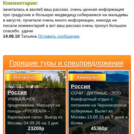
Комментарии:
зачиталась в захлеб ваш рассказ. очень ценная информация
про градусник и большую медведицу.собираемся на мальдивы
в августе, прчитали очень много информации, никогда не
писали комментарий а вот ваш рассказ очень тронул большое
спасибо. удачи
14.06.10
Татьяна
Оставить сообщение
Горящие туры и спецпредложения
Это круто!
Каникулы
Россия
Россия
СОЧИ - ДАГОМЫС - ЛОО.
УНИКАЛЬНОЕ
Комфортный отдых с
предложение. Маршрут на
питанием на Черноморском
поезде «РУСКЕАЛА –
побережье.
Вылет из
Карельская сага».
Выезд из
Москвы 13.08.26 на 9 дней и
Москвы 04.09.26 на 3 дня
более
23200р
45360р