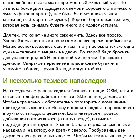
снять любопытные сюжеты про местный животный мир. Не
хватало бокса для подводных съемок и хорошего оптического
зума у фотоаппарата (у нас была 5-ти мегапиксельная
мыльница с 3-х кратным зумом). Короче, берите всю технику,
которая есть, снимать будете много и с удовольствием.
Для тех, кто хочет немного сэкономить. Здесь все просто.
Запасайтесь спиртными напитками на все время пребывания.
Мы же воспользовались еще и тем, что у нас была только одна
сумка – тележка с вещами на двоих. Во второй баул бросили
две упаковки родной Новотерской минералки. Прекрасно
доехала. Спиртное перелейте в пластиковые бутылки и
упакуйте в багаж, в ручной клади могут отобрать.
И несколько тезисов напоследок
На соседнем острове находится базовая станция GSM, так что
сотовый телефон работает, однако SMS не поддерживается.
Чтобы нормально и обстоятельно поговорить с домашними,
приходилось звонить в Москву и просить родных перезванивать
в бунгало, выходило дешевле. Если интересен процесс
добывания сока из кокоса (а он тут везде), возьмите
подходящий инструмент. У меня была отвертка со сменными
насадками, на которую я крепил сверло. Пробуравишь две
дырки сок из ореха и выливается. Чтобы максимально зацепить