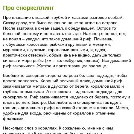
Про сноркеллинг
Про плавание с маской, трубкой и ластами разговор особый.
Скажу сразу, это было основное наше занятие на острове.
После завтрака в океан зашел, к обеду вышел. Остров то
большой, поэтому и поплавать есть где. Наконец я понял, нет,
не понял – увидел, что такое домашний риф. Плывешь,
любуешься красотами, рыбками крупными и мелкими,
муренками, акулками, кораллами разными, и, вдруг,
практически отвесный, обрыв, дна не видно, дальше только
синева и море рыбы (хм… коломбурчик, однако). Все домашний
риф закончился. Жуткое и притягивающее зрелище.
Вообще-то северная сторона острова больше подходит, чтобы
просто поплавать. Хороший песчаный пляж, домашний риф
заканчивается метрах в двухстах от берега, кораллов мало и
глубина нормальная. А вот южная – идеально подходит для
снокерлинга. Риф заканчивается недалеко от берега, поэтому и
плыть до него быстро. Все любители снокерлинга так вдоль
границы домашнего рифа по южной стороне и плавали. Места,
удобные для входа, расчищены от кораллов и отмечены
флажками.
Несколько слов о кораллах. К сожалению, мне не с чем
сравнивать. На Красном море не был, но, судя по