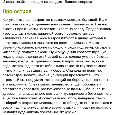
И показывайте пальцем на предмет Вашего вопроса.
Про остров
Как уже отмечал, остров, по местным меркам, большой. Если
смотреть сверху, отдаленно напоминает головастика. Голова
смотрит практически на восток – хвост на запад. Продолжением
хвоста служит узкая, шириной всего несколько метров,
извилистая песчаная коса метров пятьсот в длину, которая в
некоторых местах заливается во время приливов. Место
безумно красивое, многие приходили сюда под вечер смотреть,
как солнце падает в океан. Ну и ощущения соответствующие,
когда стоишь в конце этой самой косы, солнца уже нет, быстро
темнеет, вокруг бескрайний океан, и вдруг замечаешь, как в
воде метрах в десяти от тебя ожило какое-то круглое темное
пятно и начинает двигаться к берегу. Сначала не понятно,
потом страшновато, наконец ситуация проясняется. Это
огромный скат подумал, что стоящий на берегу человек хочет
его покормить. Очень много зелени, есть, где побродить и
сфотографироваться, растут кокосовые пальмы, банановые
деревья, ананасы, много цветущих кустарников и бог знает чего
еще. Все благоухает. А совет из всего этого, наверное, такой:
выбирайте остров не маленький, а то обойдете его за полчаса и
все. У нас, например, за все время отдыха, ни разу не возникло
желания куда-нибудь поехать на экскурсию.