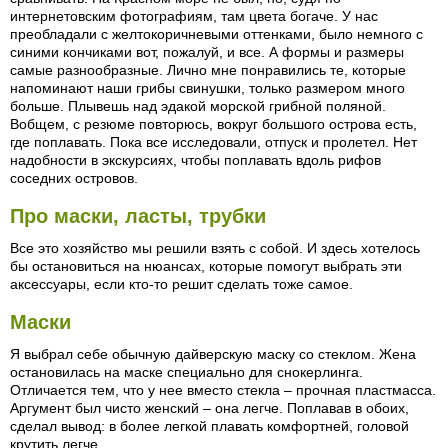
интернетовским фотографиям, там цвета богаче. У нас
преобладали с желтокоричневыми оттенками, было немного с
синими кончиками вот, пожалуй, и все. А формы и размеры
самые разнообразные. Лично мне понравились те, которые
напоминают наши грибы свинушки, только размером много
больше. Плывешь над эдакой морской грибной поляной.
Вобщем, с резюме повторюсь, вокруг большого острова есть,
где поплавать. Пока все исследовали, отпуск и пролетел. Нет
надобности в экскурсиях, чтобы поплавать вдоль рифов
соседних островов.
Про маски, ласты, трубки
Все это хозяйство мы решили взять с собой. И здесь хотелось
бы остановиться на нюансах, которые помогут выбрать эти
аксессуары, если кто-то решит сделать тоже самое.
Маски
Я выбрал себе обычную дайверскую маску со стеклом. Жена
остановилась на маске специально для снокерлинга.
Отличается тем, что у нее вместо стекла – прочная пластмасса.
Аргумент был чисто женский – она легче. Поплавав в обоих,
сделал вывод: в более легкой плавать комфортней, головой
крутить легче.