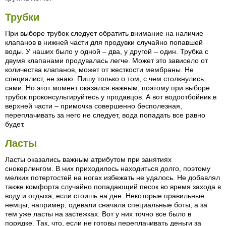
Трубки
При выборе трубок следует обратить внимание на наличие
клапанов в нижней части для продувки случайно попавшей
воды. У наших было у одной – два, у другой – один. Трубка с
двумя клапанами продувалась легче. Может это зависело от
количества клапанов, может от жесткости мембраны. Не
специалист, не знаю. Пишу только о том, с чем столкнулись
сами. Но этот момент оказался важным, поэтому при выборе
трубок проконсультируйтесь у продавцов. А вот водоотбойник в
верхней части – примочка совершенно бесполезная,
переплачивать за него не следует, вода попадать все равно
будет.
Ласты
Ласты оказались важным атрибутом при занятиях
снокерлингом. В них приходилось находиться долго, поэтому
мелких потертостей на ногах избежать не удалось. Не добавлял
также комфорта случайно попадающий песок во время захода в
воду и отдыха, если стоишь на дне. Некоторые правильные
немцы, например, одевали сначала специальные боты, а за
тем уже ласты на застежках. Вот у них точно все было в
порядке. Так, что, если не готовы переплачивать деньги за