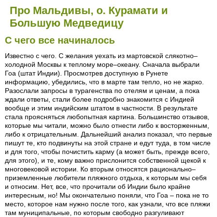
Про Мальдивы, о. Курамати и
Большую Медведицу
C чего все начиналось
Известно с чего. С желания уехать из мартовской слякотно–
холодной Москвы к теплому море–океану. Сначала выбрали
Гоа (штат Индии). Просмотрев доступную в Рунете
информацию, убедились, что в марте там тепло, но не жарко.
Разослали запросы в турагенства по отелям и ценам, а пока
ждали ответы, стали более подробно знакомится с Индией
вообще и этим индийским штатом в частности. В результате
стала проясняться любопытная картина. Большинство отзывов,
которые мы читали, можно было отнести либо к восторженным,
либо к отрицательным. Дальнейший анализ показал, что первые
пишут те, кто подвинуты на этой стране и едут туда, в том числе
и для того, чтобы почистить карму (а может быть, прежде всего,
для этого), и те, кому важно прислонится собственной щекой к
многовековой истории. Ко вторым относятся рационально–
приземленные любители пляжного отдыха, к которым мы себя
и относим. Нет, все, что прочитали об Индии было крайне
интересным, но! Мы окончательно поняли, что Гоа – пока не то
место, которое нам нужно после того, как узнали, что все пляжи
там муниципальные, по которым свободно разгуливают