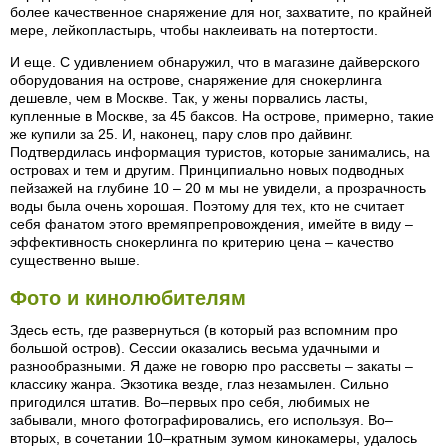
более качественное снаряжение для ног, захватите, по крайней
мере, лейкопластырь, чтобы наклеивать на потертости.
И еще. С удивлением обнаружил, что в магазине дайверского
оборудования на острове, снаряжение для снокерлинга
дешевле, чем в Москве. Так, у жены порвались ласты,
купленные в Москве, за 45 баксов. На острове, примерно, такие
же купили за 25. И, наконец, пару слов про дайвинг.
Подтвердилась информация туристов, которые занимались, на
островах и тем и другим. Принципиально новых подводных
пейзажей на глубине 10 – 20 м мы не увидели, а прозрачность
воды была очень хорошая. Поэтому для тех, кто не считает
себя фанатом этого времяпрепровождения, имейте в виду –
эффективность снокерлинга по критерию цена – качество
существенно выше.
Фото и кинолюбителям
Здесь есть, где развернуться (в который раз вспомним про
большой остров). Сессии оказались весьма удачными и
разнообразными. Я даже не говорю про рассветы – закаты –
классику жанра. Экзотика везде, глаз незамылен. Сильно
пригодился штатив. Во–первых про себя, любимых не
забывали, много фотографировались, его используя. Во–
вторых, в сочетании 10–кратным зумом кинокамеры, удалось