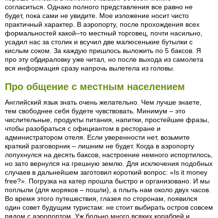
согласиться. Однако полного представления все равно не
будет, пока сами не увидите. Мое изложение носит чисто
практичный характер. В аэропорту, после прохождения всех
формальностей какой–то местный торговец, почти насильно,
усадил нас за столик и всучил две малюсенькие бутылки с
кислым соком. За каждую пришлось выложить по 5 баксов. Я
про эту обдираловку уже читал, но после выхода из самолета
вся информация сразу напрочь вылетела из головы.
Про общение с местным населением
Английский язык знать очень желательно. Чем лучше знаете,
тем свободнее себя будете чувствовать. Минимум – это
числительные, продукты питания, напитки, простейшие фразы,
чтобы разобраться с официантом в ресторане и
администратором отеля. Если уверенности нет, возьмите
краткий разговорник – лишним не будет. Когда в аэропорту
лопухнулся на десять баксов, настроение немного испортилось,
но зато вернулся на грешную землю. Для исключения подобных
случаев в дальнейшем заготовил короткий вопрос: «Is it money
free?». Погрузка на катер прошла быстро и организовано. И мы
поплыли (для моряков – пошли), а плыть нам около двух часов.
Во время этого путешествия, глазея по сторонам, появился
один совет будущим туристам: не стоит выбирать остров совсем
рядом с аэропортом. Уж больно много всяких кораблей и