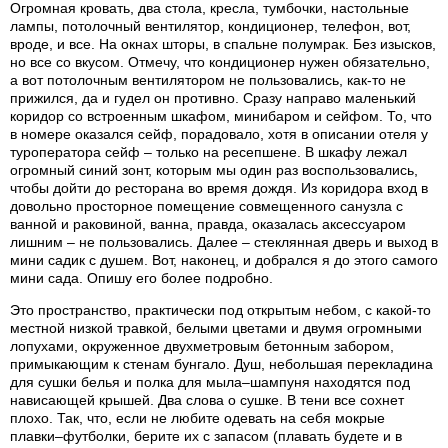
Огромная кровать, два стола, кресла, тумбочки, настольные
лампы, потолочный вентилятор, кондиционер, телефон, вот,
вроде, и все. На окнах шторы, в спальне полумрак. Без изысков,
но все со вкусом. Отмечу, что кондиционер нужен обязательно,
а вот потолочным вентилятором не пользовались, как-то не
прижился, да и гудел он противно. Сразу направо маленький
коридор со встроенным шкафом, минибаром и сейфом. То, что
в номере оказался сейф, порадовало, хотя в описании отеля у
туроператора сейф – только на ресепшене. В шкафу лежал
огромный синий зонт, которым мы один раз воспользовались,
чтобы дойти до ресторана во время дождя. Из коридора вход в
довольно просторное помещение совмещенного санузла с
ванной и раковиной, ванна, правда, оказалась аксессуаром
лишним – не пользовались. Далее – стеклянная дверь и выход в
мини садик с душем. Вот, наконец, и добрался я до этого самого
мини сада. Опишу его более подробно.
Это пространство, практически под открытым небом, с какой-то
местной низкой травкой, белыми цветами и двумя огромными
лопухами, окруженное двухметровым бетонным забором,
примыкающим к стенам бунгало. Душ, небольшая перекладина
для сушки белья и полка для мыла–шампуня находятся под
нависающей крышей. Два слова о сушке. В тени все сохнет
плохо. Так, что, если не любите одевать на себя мокрые
плавки–футболки, берите их с запасом (плавать будете и в