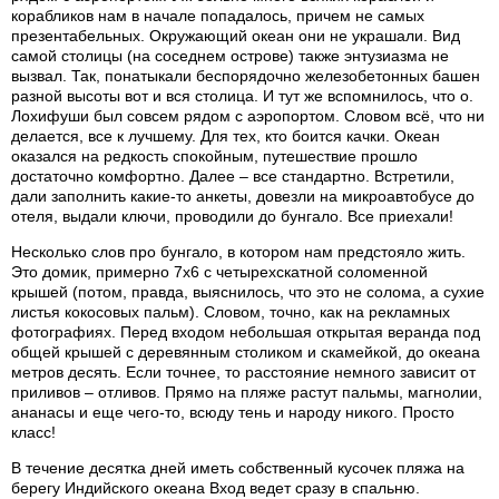
корабликов нам в начале попадалось, причем не самых
презентабельных. Окружающий океан они не украшали. Вид
самой столицы (на соседнем острове) также энтузиазма не
вызвал. Так, понатыкали беспорядочно железобетонных башен
разной высоты вот и вся столица. И тут же вспомнилось, что о.
Лохифуши был совсем рядом с аэропортом. Словом всё, что ни
делается, все к лучшему. Для тех, кто боится качки. Океан
оказался на редкость спокойным, путешествие прошло
достаточно комфортно. Далее – все стандартно. Встретили,
дали заполнить какие-то анкеты, довезли на микроавтобусе до
отеля, выдали ключи, проводили до бунгало. Все приехали!
Несколько слов про бунгало, в котором нам предстояло жить.
Это домик, примерно 7х6 с четырехскатной соломенной
крышей (потом, правда, выяснилось, что это не солома, а сухие
листья кокосовых пальм). Словом, точно, как на рекламных
фотографиях. Перед входом небольшая открытая веранда под
общей крышей с деревянным столиком и скамейкой, до океана
метров десять. Если точнее, то расстояние немного зависит от
приливов – отливов. Прямо на пляже растут пальмы, магнолии,
ананасы и еще чего-то, всюду тень и народу никого. Просто
класс!
В течение десятка дней иметь собственный кусочек пляжа на
берегу Индийского океана Вход ведет сразу в спальню.