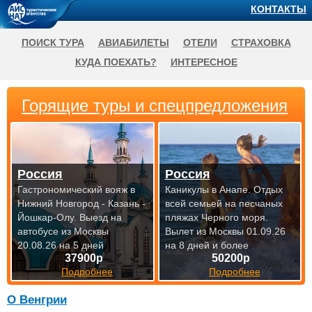
КОНТАКТЫ
ПОИСК ТУРА
АВИАБИЛЕТЫ
ОТЕЛИ
СТРАХОВКА
КУДА ПОЕХАТЬ?
ИНТЕРЕСНОЕ
Горящие туры и спецпредложения
Россия
Россия
Гастрономический вояж в
Каникулы в Анапе. Отдых
Нижний Новгород - Казань -
всей семьей на песчаных
Йошкар-Олу.
Выезд на
пляжах Черного моря.
автобусе из Москвы
Вылет из Москвы 01.09.26
20.08.26 на 5 дней
на 8 дней и более
37900р
50200р
Подробнее
Подробнее
О Венгрии