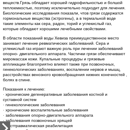
веществ.Грязь обладает хорошей гидрофильностью и болшой
теплоемкостью, поэтому исключительно подходит для лечения.
Биологические исследования показали, чтов грязи содержатся
гормональные вещества (эстрогены), а в термальной воде
такие элементы как сера, радон, торий и углекислый газ,
которые обладают хорошими лечебными свойствами.
В области показаний воды Хевиза преимущественное место
занимает лечение ревматических заболеваний. Сера и
углекислый газ играют важную роль при лечении заболеваний
опорно- двигательного аппарата. Частички грязи обеспечивают
миромассаж кожи. Купальные процедуры и грязевые
аппликации благоприятно влияют также при позвоночных,
гинекологических заболеваниях, воспалении нервов и мышц,
расстройствах венозного кровообращения нижних конечностей ,
болях в спине.
Показания к лечению:
· хронические дегенеративные заболевания костной и
суставной систем
· гинекологические заболевания
· хронические воспалительные заболевания
· заболевания опорно-двигательного аппарата
· заболевания позвоночных хрящей
· посттравматическая реабилитация