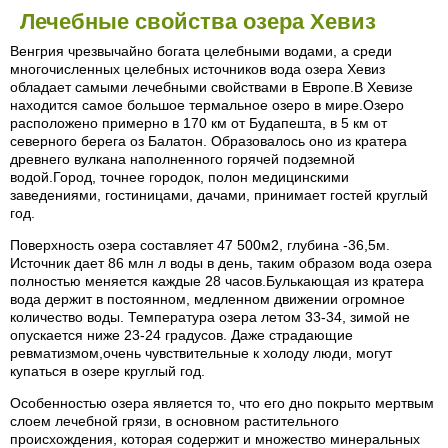
Лечебные свойства озера Хевиз
Венгрия чрезвычайно богата целебными водами, а среди
многочисленных целебных источников вода озера Хевиз
обладает самыми лечебными свойствами в Европе.В Хевизе
находится самое большое термальное озеро в мире.Озеро
расположено примерно в 170 км от Будапешта, в 5 км от
северного берега оз Балатон. Образовалось оно из кратера
древнего вулкана наполненного горячей подземной
водой.Город, точнее городок, полон медицинскими
заведениями, гостиницами, дачами, принимает гостей круглый
год.
Поверхность озера составляет 47 500м2, глубина -36,5м.
Источник дает 86 млн л воды в день, таким образом вода озера
полностью меняется каждые 28 часов.Булькающая из кратера
вода держит в постоянном, медленном движении огромное
количество воды. Температура озера летом 33-34, зимой не
опускается ниже 23-24 градусов. Даже страдающие
ревматизмом,очень чувствительные к холоду люди, могут
купаться в озере круглый год.
Особенностью озера является то, что его дно покрыто мертвым
слоем лечебной грязи, в основном растительного
происхождения, которая содержит и множество минеральных