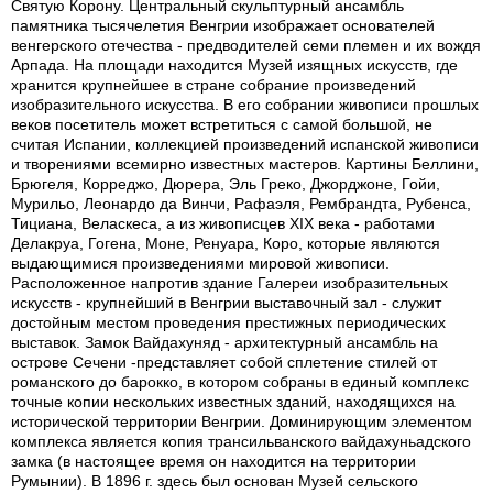
Святую Корону. Центральный скульптурный ансамбль
памятника тысячелетия Венгрии изображает основателей
венгерского отечества - предводителей семи племен и их вождя
Арпада. На площади находится Музей изящных искусств, где
хранится крупнейшее в стране собрание произведений
изобразительного искусства. В его собрании живописи прошлых
веков посетитель может встретиться с самой большой, не
считая Испании, коллекцией произведений испанской живописи
и творениями всемирно известных мастеров. Картины Беллини,
Брюгеля, Корреджо, Дюрера, Эль Греко, Джорджоне, Гойи,
Мурильо, Леонардо да Винчи, Рафаэля, Рембрандта, Рубенса,
Тициана, Веласкеса, а из живописцев XIX века - работами
Делакруа, Гогена, Моне, Ренуара, Коро, которые являются
выдающимися произведениями мировой живописи.
Расположенное напротив здание Галереи изобразительных
искусств - крупнейший в Венгрии выставочный зал - служит
достойным местом проведения престижных периодических
выставок. Замок Вайдахуняд - архитектурный ансамбль на
острове Сечени -представляет собой сплетение стилей от
романского до барокко, в котором собраны в единый комплекс
точные копии нескольких известных зданий, находящихся на
исторической территории Венгрии. Доминирующим элементом
комплекса является копия трансильванского вайдахуньадского
замка (в настоящее время он находится на территории
Румынии). В 1896 г. здесь был основан Музей сельского