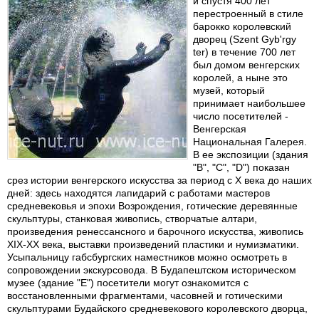
и спустя 400 лет
перестроенный в стиле
барокко королевский
дворец (Szent Gyb'rgy
ter) в течение 700 лет
был домом венгерских
королей, а ныне это
музей, который
принимает наибольшее
число посетителей -
Венгерская
Национальная Галерея.
В ее экспозиции (здания
"В", "С", "D") показан
срез истории венгерского искусства за период с X века до наших
дней: здесь находятся лапидарий с работами мастеров
средневековья и эпохи Возрождения, готические деревянные
скульптуры, станковая живопись, створчатые алтари,
произведения ренессансного и барочного искусства, живопись
XIX-XX века, выставки произведений пластики и нумизматики.
Усыпальницу габсбургских наместников можно осмотреть в
сопровождении экскурсовода. В Будапештском историческом
музее (здание "Е") посетители могут ознакомится с
восстановленными фрагментами, часовней и готическими
скульптурами Будайского средневекового королевского дворца,