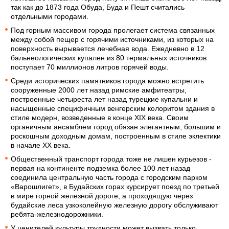
так как до 1873 года Обуда, Буда и Пешт считались
отдельными городами.
Под горным массивом города пролегает система связанных
между собой пещер с горячими источниками, из которых на
поверхность вырывается лечебная вода. Ежедневно в 12
бальнеологических купален из 80 термальных источников
поступает 70 миллионов литров горячей воды.
Среди исторических памятников города можно встретить
сооруженные 2000 лет назад римские амфитеатры,
построенные четыреста лет назад турецкие купальни и
насыщенные специфичным венгерским колоритом здания в
стиле модерн, возведенные в конце XIX века. Своим
органичным ансамблем город обязан элегантным, большим и
роскошным доходным домам, построенным в стиле эклектики
в начале XX века.
Общественный транспорт города тоже не лишен курьезов -
первая на континенте подземка более 100 лет назад
соединила центральную часть города с городским парком
«Варошлигет», в Будайских горах курсирует поезд по третьей
в мире горной железной дороге, а проходящую через
будайские леса узкоколейную железную дорогу обслуживают
ребята-железнодорожники.
У ценителей культуры трудности может вызвать только