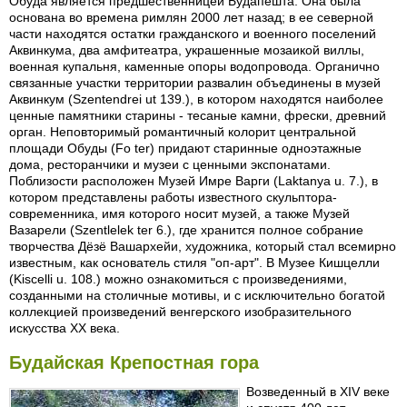
Обуда является предшественницей Будапешта. Она была
основана во времена римлян 2000 лет назад; в ее северной
части находятся остатки гражданского и военного поселений
Аквинкума, два амфитеатра, украшенные мозаикой виллы,
военная купальня, каменные опоры водопровода. Органично
связанные участки территории развалин объединены в музей
Аквинкум (Szentendrei ut 139.), в котором находятся наиболее
ценные памятники старины - тесаные камни, фрески, древний
орган. Неповторимый романтичный колорит центральной
площади Обуды (Fo ter) придают старинные одноэтажные
дома, ресторанчики и музеи с ценными экспонатами.
Поблизости расположен Музей Имре Варги (Laktanya u. 7.), в
котором представлены работы известного скульптора-
современника, имя которого носит музей, а также Музей
Вазарели (Szentlelek ter 6.), где хранится полное собрание
творчества Дёзё Вашархейи, художника, который стал всемирно
известным, как основатель стиля "оп-арт". В Музее Кишцелли
(Kiscelli u. 108.) можно ознакомиться с произведениями,
созданными на столичные мотивы, и с исключительно богатой
коллекцией произведений венгерского изобразительного
искусства XX века.
Будайская Крепостная гора
Возведенный в XIV веке