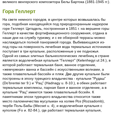
великого венгерского композитора Белы Бартока (1881-1945 гг.).
Гора Геллерт
На свете немного городов, в центре которых возвышалась бы
гора, подобная находящейся под природоохранным надзором
горе Геллерт. Цитадель, построенная в 1851 г. на вершине горы
Геллерт в качестве фортификационного сооружения, отдана в
наши дни на службу туризму, и с ее обзорной террасы можно
наслаждаться полной панорамой города. Выбивающаяся из-
под горы на поверхность лечебная вода термальных источников
поступает в три купальни, расположенные у ее подножья.
Одной из самых элитных бальнеологических лечебниц в стране
является водолечебная купальня "Геллерт" (Kelenhegyi ut 24.), в
которой работают термальная баня, ванное отделение,
«жемчужная» ванна и бассейн с искусственными волнами, а
также плавательный бассейн и пляж. Две другие купальни были
построены в эпоху турецкого владычества - купальни "Рудаш"
(Do'brentei ter 9.) и "Рац" (Hadnagy u. 8-10.), в обеих работают
термальные комплексы, парная баня и ванное отделение, а в
купальне "Рац" имеется также плавательный бссейн. К
памятникам эпохи турецкого владычества относится также
место паломничества мусульман на холме Роз (Rozsadomb),
тюрбе Поль-Бабы (Mecset u. 4), и водолечебная купальня с
куполом (Fo и. 82-84.), где работают термальная купальня,