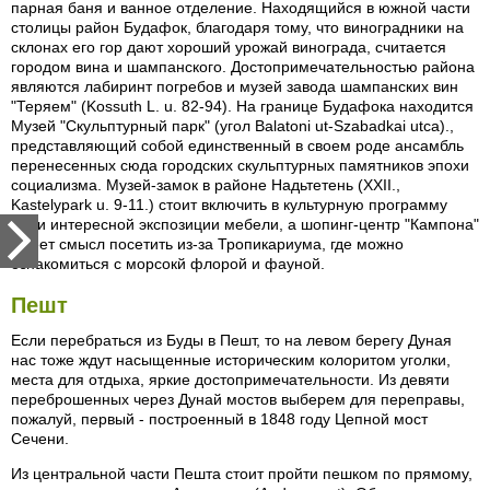
парная баня и ванное отделение. Находящийся в южной части
столицы район Будафок, благодаря тому, что виноградники на
склонах его гор дают хороший урожай винограда, считается
городом вина и шампанского. Достопримечательностью района
являются лабиринт погребов и музей завода шампанских вин
"Теряем" (Kossuth L. u. 82-94). На границе Будафока находится
Музей "Скульптурный парк" (угол Balatoni ut-Szabadkai utca).,
представляющий собой единственный в своем роде ансамбль
перенесенных сюда городских скульптурных памятников эпохи
социализма. Музей-замок в районе Надьтетень (XXII.,
Kastelypark u. 9-11.) стоит включить в культурную программу
ради интересной экспозиции мебели, а шопинг-центр "Кампона"
имеет смысл посетить из-за Тропикариума, где можно
ознакомиться с морсокй флорой и фауной.
Пешт
Если перебраться из Буды в Пешт, то на левом берегу Дуная
нас тоже ждут насыщенные историческим колоритом уголки,
места для отдыха, яркие достопримечательности. Из девяти
переброшенных через Дунай мостов выберем для переправы,
пожалуй, первый - построенный в 1848 году Цепной мост
Сечени.
Из центральной части Пешта стоит пройти пешком по прямому,