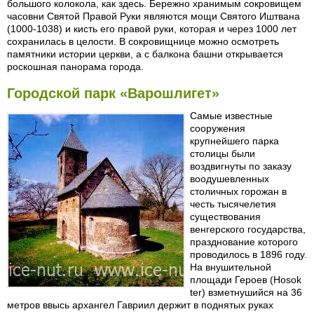
большого колокола, как здесь. Бережно хранимым сокровищем
часовни Святой Правой Руки являются мощи Святого Иштвана
(1000-1038) и кисть его правой руки, которая и через 1000 лет
сохранилась в целости. В сокровищнице можно осмотреть
памятники истории церкви, а с балкона башни открывается
роскошная панорама города.
Городской парк «Варошлигет»
Самые известные
сооружения
крупнейшего парка
столицы были
воздвигнуты по заказу
воодушевленных
столичных горожан в
честь тысячелетия
существования
венгерского государства,
празднование которого
проводилось в 1896 году.
На внушительной
площади Героев (Hosok
ter) взметнушийся на 36
метров ввысь архангел Гавриил держит в поднятых руках