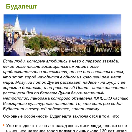
Будапешт
Есть люди, которые влюбились в него с первого взгляда,
некоторые начали восхищаться им лишь после
продолжительного знакомства, но все они согласны с тем,
что этот город находится в одном из красивейшем мест
мира. Могучий поток Дуная рассекает надвое - на Буду, с ее
горами и долинами, и на равнинный Пешт - этот элегантно
раскинувшийся по берегам Дуная двухмиллионный
метрополис, панорама которого объявлена ЮНЕСКО частью
Всемирного культурного наследия. Те, кто хоть раз видел
Будапешт в вечерней подсветке, знает почему.
Основные особенности Будапешта заключаются в том, что:
Уже пятьдесят тысяч лет назад здесь жили люди, однако свое
нынешнее название город получил лишь около 130 лет назад,