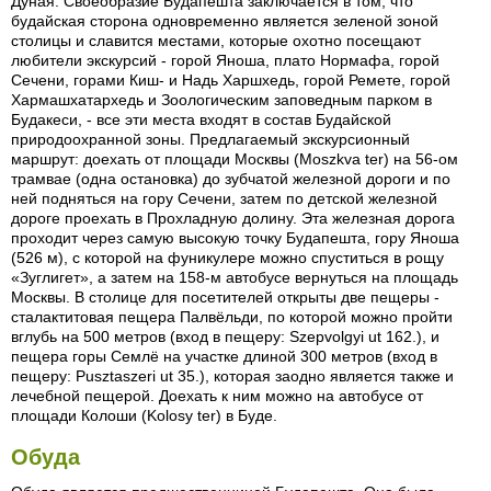
Дуная. Своеобразие Будапешта заключается в том, что
будайская сторона одновременно является зеленой зоной
столицы и славится местами, которые охотно посещают
любители экскурсий - горой Яноша, плато Нормафа, горой
Сечени, горами Киш- и Надь Харшхедь, горой Ремете, горой
Хармашхатархедь и Зоологическим заповедным парком в
Будакеси, - все эти места входят в состав Будайской
природоохранной зоны. Предлагаемый экскурсионный
маршрут: доехать от площади Москвы (Moszkva ter) на 56-ом
трамвае (одна остановка) до зубчатой железной дороги и по
ней подняться на гору Сечени, затем по детской железной
дороге проехать в Прохладную долину. Эта железная дорога
проходит через самую высокую точку Будапешта, гору Яноша
(526 м), с которой на фуникулере можно спуститься в рощу
«Зуглигет», а затем на 158-м автобусе вернуться на площадь
Москвы. В столице для посетителей открыты две пещеры -
сталактитовая пещера Палвёльди, по которой можно пройти
вглубь на 500 метров (вход в пещеру: Szepvolgyi ut 162.), и
пещера горы Семлё на участке длиной 300 метров (вход в
пещеру: Pusztaszeri ut 35.), которая заодно является также и
лечебной пещерой. Доехать к ним можно на автобусе от
площади Колоши (Kolosy ter) в Буде.
Обуда