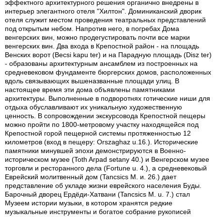
эффектного архитектурного решения органично внедрены в
интерьер элегантного отеля "Хилтон". Доминиканский дворик
отеля служит местом проведения театральных представлений
под открытым небом. Напротив него, в погребах Дома
венгерских вин, можно продегустировать почти все марки
венгерских вин. Два входа в Крепостной район - на площадь
Венских ворот (Becsi kapu ter) и на Парадную площадь (Disz ter)
- образованы архитектурным ансамблем из построенных на
средневековом фундаменте бюргерских домов, расположенных
вдоль связывающих вышеназванные площади улиц. В
настоящее время эти дома объявлены памятниками
архитектуры. Выполненные в подворотнях готические ниши для
отдыха обуславливают их уникальную художественную
ценность. В сопровождении экскурсовода Крепостной пещеры
можно пройти по 1800-метровому участку находящейся под
Крепостной горой пещерной системы протяженностью 12
километров (вход в пещеру: Orszaghaz u.16.). Исторические
памятники минувшей эпохи демонстрируются в Военно-
историческом музее (Toth Arpad setany 40.) и Венгерском музее
торговли и ресторанного дела (Fortune u. 4.), а средневековый
Еврейский молитвенный дом (Tancsics M. и. 26.) дает
представление об укладе жизни еврейского населения Буды.
Барочный дворец Ердёди-Хатвани (Tancsics M. u. 7.) стал
Музеем истории музыки, в котором хранятся редкие
музыкальные инструменты и богатое собрание рукописей