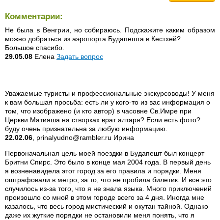
Комментарии:
Не была в Венгрии, но собираюсь. Подскажите каким образом
можно добраться из аэропорта Будапешта в Кестхей?
Большое спасибо.
29.05.08
Елена
Задать вопрос
Уважаемые туристы и профессиональные экскурсоводы! У меня
к вам большая просьба: есть ли у кого-то из вас информация о
том, что изображено (и кто автор) в часовне Св.Имре при
Церкви Матияша на створках врат алтаря? Если есть фото?
буду очень признательна за любую информацию.
22.02.06
, prinalyudno@rambler.ru Ирина
Первоначальная цель моей поездки в Будапешт был концерт
Бритни Спирс. Это было в конце мая 2004 года. В первый день
я возненавидела этот город за его правила и порядки. Меня
оштрафовали в метро, за то, что не пробила билетик. И все это
случилось из-за того, что я не знала языка. Много приключений
произошло со мной в этом городе всего за 4 дня. Иногда мне
казалось, что весь город мистический и окутан тайной. Однако
даже их жуткие порядки не остановили меня понять, что я