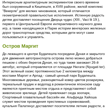
Интересным архитектурным экспериментом своего времени
был сооруженный в Кишпеште, в XVIII районе, жилой комплекс
"Векерле" для мелких чиновников, который отличается
геометрической правильностью исполнения. Истинную радость
детям доставляет посещение Дворца чудес (XIII., Vaci lit 19.),
первого в Центральной Европе интерактивного научного дома
игр, а также находящиеся в Парке истории венгерских железных
дорог транспортные средства, которыми дети могут сами
пользоваться и управлять.
Остров Маргит
До лежащего в центре Будапешта посредине Дуная и закрытого
для движения автотранспорта острова легко можно добраться
пешком с обоих берегов Дуная, но туда также заезжает 26-й
автобус, который отправляется от площади Нюгати (Nyugati ter).
Этот зеленый оазис протяженностью 2 километра между
мостами Маргит и Арпад - самый ценный парк Будапешта.
Многовековые деревья, разноцветный ковер цветов розариума,
термальный прудик и водопад в романтичном японском саду
являются приятным местом отдыха и представляют собой
живописное зрелище. Детей привлекает сюда зоопарк,
Спортивный плавательный бассейн им. Альфреда Хайоша
служит местом проведения престижных соревнований,
купальня Палатинус доставляет посетителям летние радости, а