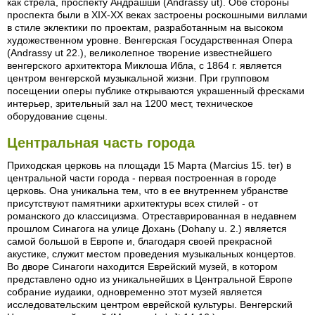
как стрела, проспекту Андрашши (Andrassy ut). Обе стороны
проспекта были в XIX-XX веках застроены роскошными виллами
в стиле эклектики по проектам, разработанным на высоком
художественном уровне. Венгерская Государственная Опера
(Andrassy ut 22.), великолепное творение известнейшего
венгерского архитектора Миклоша Ибла, с 1864 г. является
центром венгерской музыкальной жизни. При групповом
посещении оперы публике открываются украшенный фресками
интерьер, зрительный зал на 1200 мест, техническое
оборудование сцены.
Центральная часть города
Приходская церковь на площади 15 Марта (Marcius 15. ter) в
центральной части города - первая построенная в городе
церковь. Она уникальна тем, что в ее внутреннем убранстве
присутствуют памятники архитектуры всех стилей - от
романского до классицизма. Отреставрированная в недавнем
прошлом Синагога на улице Дохань (Dohany u. 2.) является
самой большой в Европе и, благодаря своей прекрасной
акустике, служит местом проведения музыкальных концертов.
Во дворе Синагоги находится Еврейский музей, в котором
представлено одно из уникальнейших в Центральной Европе
собрание иудаики, одновременно этот музей является
исследовательским центром еврейской культуры. Венгерский