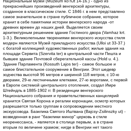
Национальный музей (Muzeum ko'nJt 14-16.) - одно из
прекраснейших произведений венгерской архитектуры,
созданное в классическом стиле. С 1846 г. в нем представлено
самое значительное в стране публичное собрание, которое
хранит в себе памятники истории венгерского народа -от
древних времен до наших дней. Выделяется своим
архитектурным решением здание Гостиного двора (Vamhaz krt.
1-3.). Великолепными творениями венгерского искусства стиля
модерн являются Музей прикладного искусства (Ulloi ut 33-37.)
с богатой коллекцией художественных работ, жилые здания на
площади Сервита (Szervita ter) в центральной части Пешта и
бывшее здание Почтовой сберегательной кассы (Hold u. 4.).
Здание Парламента (Kossuth Lajos ter) - самое большое и
самое блистательное сооружение в Венгрии. Этот шедевр
зодчества высотой 96 метров и шириной 118 метров, с 10-ю
дворами, 29-ю лестничными клетками, 27-ю воротами, с первой
в Европе системой центрального отопления, создал Имре
Штейндль в 1885-1902 гг. В резиденции венгерского
Национального собрания и правительственных канцелярий
хранится Святая Корона и регалии коронации, осмотр которых
разрешается только группам в сопровождении местного
экскурсовода. Базилика Святого Иштвана (Bajcsy-Zsilinszky ut) -
возведенная в ранг "базилики минор" церковь в стиле
неоренессанса, - является в столице первым, а в стране
вторым по величине храмом; нигде в Венгрии нет такого