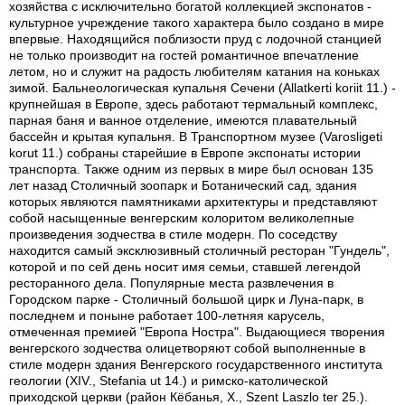
хозяйства с исключительно богатой коллекцией экспонатов -
культурное учреждение такого характера было создано в мире
впервые. Находящийся поблизости пруд с лодочной станцией
не только производит на гостей романтичное впечатление
летом, но и служит на радость любителям катания на коньках
зимой. Бальнеологическая купальня Сечени (Allatkerti koriit 11.) -
крупнейшая в Европе, здесь работают термальный комплекс,
парная баня и ванное отделение, имеются плавательный
бассейн и крытая купальня. В Транспортном музее (Varosligeti
korut 11.) собраны старейшие в Европе экспонаты истории
транспорта. Также одним из первых в мире был основан 135
лет назад Столичный зоопарк и Ботанический сад, здания
которых являются памятниками архитектуры и представляют
собой насыщенные венгерским колоритом великолепные
произведения зодчества в стиле модерн. По соседству
находится самый эксклюзивный столичный ресторан "Гундель",
которой и по сей день носит имя семьи, ставшей легендой
ресторанного дела. Популярные места развлечения в
Городском парке - Столичный большой цирк и Луна-парк, в
последнем и поныне работает 100-летняя карусель,
отмеченная премией "Европа Ностра". Выдающиеся творения
венгерского зодчества олицетворяют собой выполненные в
стиле модерн здания Венгерского государственного института
геологии (XIV., Stefania ut 14.) и римско-католической
приходской церкви (район Кёбанья, X., Szent Laszlo ter 25.).