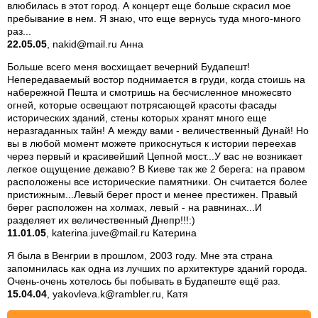
влюбилась в этот город. А концерт еще больше скрасил мое
пребывание в нем. Я знаю, что еще вернусь туда много-много
раз...
22.05.05
, nakid@mail.ru Анна
Больше всего меня восхищает вечерний Будапешт!
Непередаваемый востор поднимается в груди, когда стоишь на
набережной Пешта и смотришь на бесчисленное множесвто
огней, которые освещают потрясающей красоты фасады
исторических зданий, стены которых хранят много еще
неразгаданных тайн! А между вами - величественный Дунай! Но
вы в любой момент можете прикоснуться к истории переехав
через первый и красивейший Цепной мост...У вас не возникает
легкое ощущение дежавю? В Киеве так же 2 берега: на правом
расположены все исторические памятники. Он считается более
пристижным...Левый берег прост и менее престижен. Правый
берег расположен на холмах, левый - на равнинах...И
разделяет их величественный Днепр!!!:)
11.01.05
, katerina.juve@mail.ru Катерина
Я была в Венгрии в прошлом, 2003 году. Мне эта страна
запомнилась как одна из лучших по архитектуре зданий города.
Очень-очень хотелось бы побывать в Будапеште ещё раз.
15.04.04
, yakovleva.k@rambler.ru, Катя