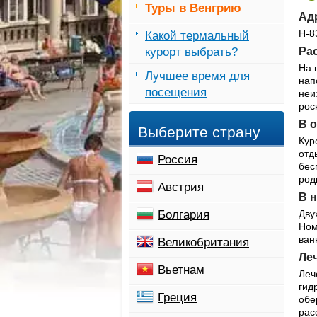
Туры в Венгрию
Ад
H-8
Какой термальный
курорт выбрать?
Рас
На 
Лучшее время для
нап
посещения
неи
рос
В о
Выберите страну
Кур
отд
Россия
бес
род
Австрия
В 
Болгария
Дву
Ном
ван
Великобритания
Ле
Вьетнам
Леч
гид
Греция
обе
рас