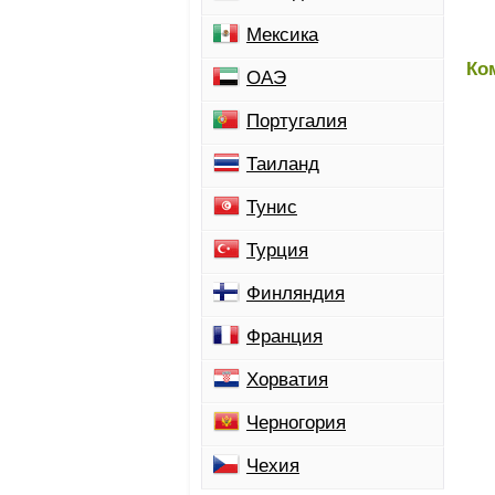
Мексика
Ко
ОАЭ
Португалия
Таиланд
Тунис
Турция
Финляндия
Франция
Хорватия
Черногория
Чехия