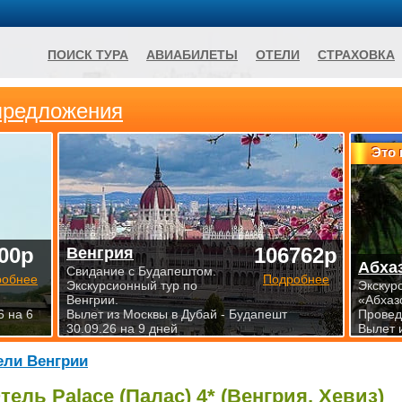
ПОИСК ТУРА
АВИАБИЛЕТЫ
ОТЕЛИ
СТРАХОВКА
предложения
Это 
00р
106762р
Венгрия
Абха
Свидание с Будапештом.
робнее
Подробнее
Экскурсионный тур по
Экскур
Венгрии.
«Абхаз
6 на 6
Вылет из Москвы в Дубай - Будапешт
Проведи
30.09.26 на 9 дней
Вылет 
ели Венгрии
тель Palace (Палас) 4* (Венгрия, Хевиз)