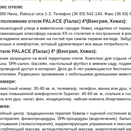
рес отеля:
380 Heviz, Rakoczi utca 1-3, Телефон (36 83) 542-140, Факс (36 83) 
положение отеля PALACE (Палас) 4*(Венгрия, Хевиз):
пешеходной улице в живописном городке Хевиз, недалеко от терма
оминающее атмосферу начала ХХ-го столетия и построенное в ром
згладимое впечатление на гостей при самом первом взгляде. Забуд
кошью и комфортом, который удовлетворит все ваши потребности.
теле PALACE (Палас) 4* (Венгрия, Хевиз):
ение запрещено на всей территории отеля. Комплекс для отдыха «
ыха, SPA-салон, бассейн, настольный футбол в зимнем саду, подзе
проводной доступ в интернет. Дети до 6 лет размещаются бесплатн
ителями. Разрешено проживание с небольшими домашними живот
номере:
хместный номер: 30-40 кв. м, телевизор, телефон, ванна или душ, х
ера повышенной комфортности Superior: 40-60 кв. м, спальня и го
на или душ, халат, фен, кондиционер, чайная комната.Апартаменты
чене:
ебный центр: традиционная терапия Хевиза с оценкой состояния в
ротерапия, физиопроцедуры, SPA-процедуры (водолечение), бальн
ртывания (талассотерапия), корректирующие упражнения и массаж
слабляющий массаж, антицеллюлитный массаж, энергетический ма