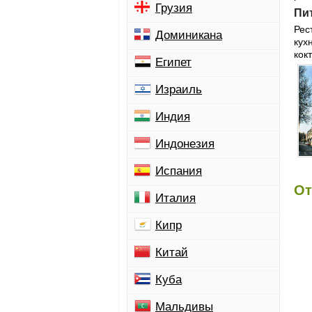
Грузия
Пи
Рес
Доминикана
кух
кок
Египет
Израиль
Индия
Индонезия
Испания
От
Италия
Кипр
Китай
Куба
Мальдивы