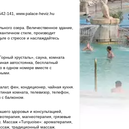
542-141, www.palace-heviz.hu
льного озера. Величественное здание,
античном стиле, производит
ьте о стрессе и наслаждайтесь
Горный хрусталь», сауна, комната
мная автостоянка, бесплатный
о в одном номере вместе с
ными.
алат, фен, кондиционер, чайная кухня.
стиная комната, телевизор, телефон,
 с балконом.
ашего здоровья и консультацией,
еотерапия, магнеотерапия, грязевые
. Массаж «Turquoise»: ароматерапия,
ссаж, традиционный массаж.