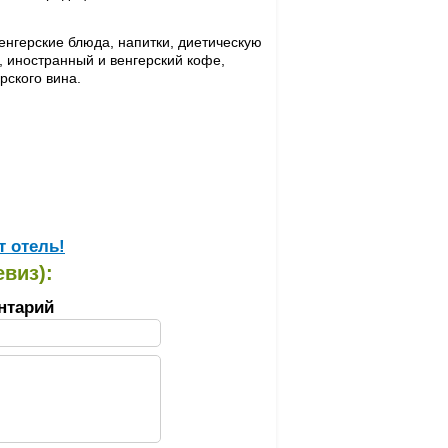
енгерские блюда, напитки, диетическую
, иностранный и венгерский кофе,
рского вина.
т отель!
евиз):
нтарий