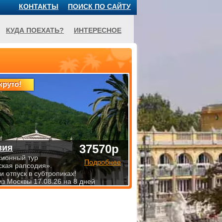
КОНТАКТЫ
ПОИСК ПО САЙТУ
КУДА ПОЕХАТЬ?
ИНТЕРЕСНОЕ
круто!
37570р
зия
сионный тур
Подробнее
ская рапсодия».
 отпуск в субтропиках!
из Москвы 17.08.26 на 8 дней