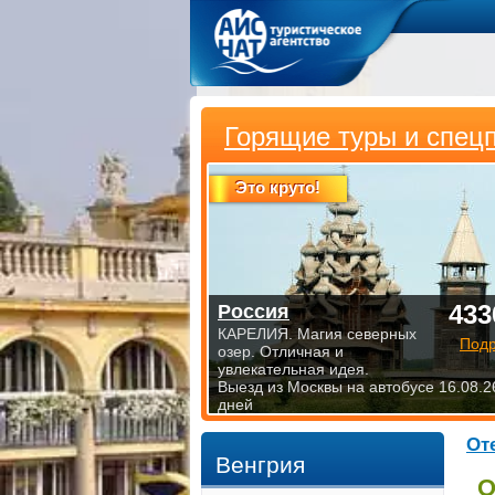
Горящие туры и спец
Это круто!
433
Россия
КАРЕЛИЯ. Магия северных
Под
озер. Отличная и
увлекательная идея.
Выезд из Москвы на автобусе 16.08.2
дней
От
Венгрия
О