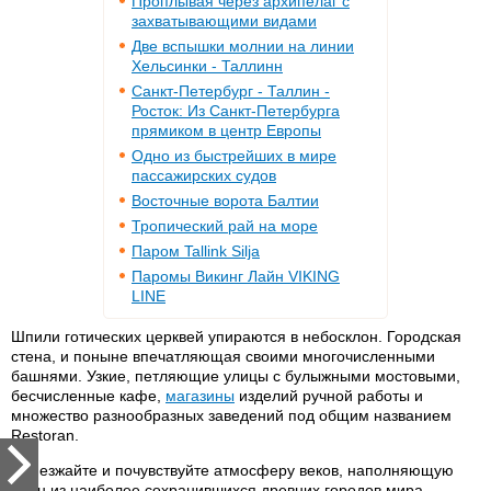
Проплывая через архипелаг с
захватывающими видами
Две вспышки молнии на линии
Хельсинки - Таллинн
Санкт-Петербург - Таллин -
Росток: Из Санкт-Петербурга
прямиком в центр Европы
Одно из быстрейших в мире
пассажирских судов
Восточные ворота Балтии
Тропический рай на море
Паром Tallink Silja
Паромы Викинг Лайн VIKING
LINE
Шпили готических церквей упираются в небосклон. Городская
стена, и поныне впечатляющая своими многочисленными
башнями. Узкие, петляющие улицы с булыжными мостовыми,
бесчисленные кафе,
магазины
изделий ручной работы и
множество разнообразных заведений под общим названием
Restoran.
Приезжайте и почувствуйте атмосферу веков, наполняющую
один из наиболее сохранившихся древних городов мира,