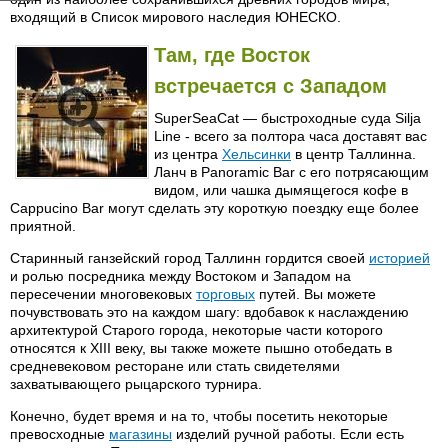
входящий в Список мирового наследия ЮНЕСКО.
Там, где Восток
встречается с Западом
SuperSeaCat — быстроходные суда Silja
Line - всего за полтора часа доставят вас
из центра
Хельсинки
в центр Таллинна.
Ланч в Panoramic Bar с его потрясающим
видом, или чашка дымящегося кофе в
Cappucino Ваr могут сделать эту короткую поездку еще более
приятной.
Старинный ганзейский город Таллинн гордится своей
историей
и ролью посредника между Востоком и Западом на
пересечении многовековых
торговых
путей. Вы можете
почувствовать это на каждом шагу: вдобавок к наслаждению
архитектурой Старого города, некоторые части которого
относятся к XIII веку, вы также можете пышно отобедать в
средневековом ресторане или стать свидетелями
захватывающего рыцарского турнира.
Конечно, будет время и на то, чтобы посетить некоторые
превосходные
магазины
изделий ручной работы. Если есть