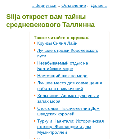
.: Вернуться
::
Оглавление
::
Далее :.
Silja откроет вам тайны
средневекового Таллинна
Также читайте о круизах:
Круизы Силия Лайн
Лучшие отрезки Королевского
пути
Незабываемый отдых на
Балтийском море
Настоящий шик на море
Лучшее место для совмещения
работы и развлечений
Хельсинки: Аромат культуры и
запах моря
Стокгольм: Тысячелетний Дом
шведских королей
Турку и Наантали: Историческая
столица Финляндии и дом
Муми-троллей