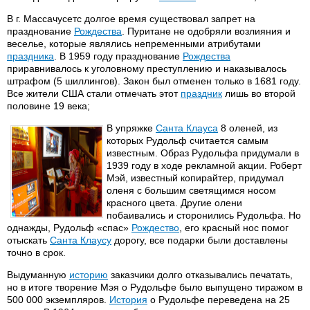
В г. Массачусетс долгое время существовал запрет на
празднование
Рождества
. Пуритане не одобряли возлияния и
веселье, которые являлись непременными атрибутами
праздника
. В 1959 году празднование
Рождества
приравнивалось к уголовному преступлению и наказывалось
штрафом (5 шиллингов). Закон был отменен только в 1681 году.
Все жители США стали отмечать этот
праздник
лишь во второй
половине 19 века;
В упряжке
Санта Клауса
8 оленей, из
которых Рудольф считается самым
известным. Образ Рудольфа придумали в
1939 году в ходе рекламной акции. Роберт
Мэй, известный копирайтер, придумал
оленя с большим светящимся носом
красного цвета. Другие олени
побаивались и сторонились Рудольфа. Но
однажды, Рудольф «спас»
Рождество
, его красный нос помог
отыскать
Санта Клаусу
дорогу, все подарки были доставлены
точно в срок.
Выдуманную
историю
заказчики долго отказывались печатать,
но в итоге творение Мэя о Рудольфе было выпущено тиражом в
500 000 экземпляров.
История
о Рудольфе переведена на 25