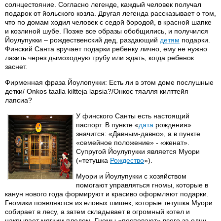
солнцестояние. Согласно легенде, каждый человек получал
подарок от йольского козла. Другая легенда рассказывает о том,
что по домам ходил человек с седой бородой, в красной шапке
и козлиной шубе. Позже все образы обобщились, и получился
Йоулупукки – рождественский дед, раздающий
детям
подарки.
Финский Санта вручает подарки ребенку лично, ему не нужно
лазить через дымоходную трубу или ждать, когда ребенок
заснет.
Фирменная фраза Йоулопукки: Есть ли в этом доме послушные
детки/ Onkos taalla kiltteja lapsia?/Онкос тяалля килттейя
лапсиа?
У финского Санты есть настоящий
паспорт. В пункте «
дата
рождения»
значится: «Давным-давно», а в пункте
«семейное положение» - «женат».
Супругой Йоулупукки является Муори
(«тетушка
Рождество
»).
Муори и Йоулупукки с хозяйством
помогают управляться гномы, которые в
канун нового года формируют и красиво оформляют подарки.
Гномики появляются из еловых шишек, которые тетушка Муори
собирает в лесу, а затем складывает в огромный котел и
накрывает мягким пледом. Гномы «поспевают» всего за одну