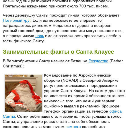
новый год они разбирают посылки и оформляют подарки.
Почтальоны ежедневно приносят около 700 тыс. писем.
Через деревушку Санты проходит линия, которая обозначает
Полярный круг
. Если вы пересекаете ее впервые, то
награждаетесь дипломом Недалеко от деревни построен
уютный гостевой дом, где путешественники могут остановиться,
а в праздничную
ночь
имеют возможность пригласить к себе в
гости финского Санту.
Занимательные
факты
о
Санта Клаусе
В Великобритании Санту называют Батюшка
Рождество
(Father
Christmas);
Командование по Аэрокосмической
обороне (NORAD) в Северной Америке
регулярно отслеживает передвижения
упряжки Санта-Клауса. На самом деле это
не является их прямой обязанностью, все
началось с того, что некий универмаг
ошибочно выдал в рекламной брошюре
телефон организации за телефон
офиса
Санты
. Сотни ребятишек стали звонить, чтобы услышать голос
Санты, а управление решило взять на себя обязанность
ежегодно следить за маршрутом
зимнего
волшебника;