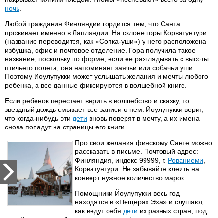
ночь
.
Любой гражданин Финляндии гордится тем, что Санта
проживает именно в Лапландии. На склоне горы Корватунтури
(название переводится, как «Сопка-уши») у него расположена
избушка, офис и почтовое отделение. Гора получила такое
название, поскольку по форме, если ее разглядывать с высоты
птичьего полета, она напоминает заячьи или собачьи уши.
Поэтому Йоулупукки может услышать желания и мечты любого
ребенка, а все данные фиксируются в волшебной книге.
Если ребенок перестает верить в волшебство и сказку, то
звездный дождь смывает все записи о нем. Йоулупукки верит,
что когда-нибудь эти
дети
вновь поверят в мечту, а их имена
снова попадут на страницы его книги.
Про свои желания финскому Санте можно
рассказать в письме. Почтовый адрес:
Финляндия, индекс 99999, г.
Рованиеми
,
Корватунтури. Не забывайте клеить на
конверт нужное количество марок.
Помощники Йоулупукки весь год
находятся в «Пещерах Эха» и слушают,
как ведут себя
дети
из разных стран, под