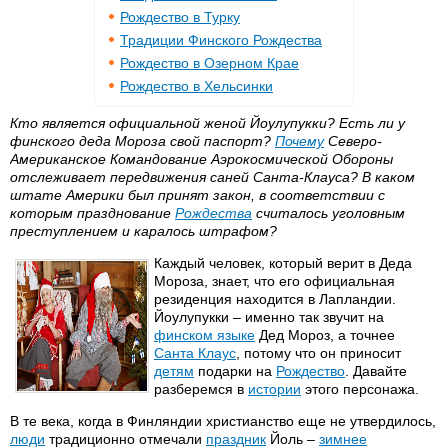
Рождество в Турку
Традиции Финского Рождества
Рождество в Озерном Крае
Рождество в Хельсинки
Кто является официальной женой Йоулупукки? Есть ли у
финского деда Мороза свой паспорт?
Почему
Северо-
Американское Командование Аэрокосмической Обороны
отслеживает передвижения саней Санта-Клауса? В каком
штате Америки был принят закон, в соответствии с
которым празднование
Рождества
считалось уголовным
преступлением и каралось штрафом?
Каждый человек, который верит в Деда
Мороза, знает, что его официальная
резиденция находится в Лапландии.
Йоулупукки – именно так звучит на
финском языке
Дед Мороз, а точнее
Санта Клаус
, потому что он приносит
детям
подарки на
Рождество
. Давайте
разберемся в
истории
этого персонажа.
В те века, когда в Финляндии христианство еще не утвердилось,
люди
традиционно отмечали
праздник
Йоль –
зимнее