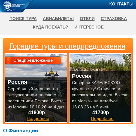
КОНТАКТЫ
ПОИСК ТУРА
АВИАБИЛЕТЫ
ОТЕЛИ
СТРАХОВКА
КУДА ПОЕХАТЬ?
ИНТЕРЕСНОЕ
Горящие туры и спецпредложения
Спецпредложение
Россия
Россия
Соверши КАРЕЛЬСКУЮ
Серебряный маршрут на
кругосветку! Отличная и
экскурсионном поезде с
увлекательная идея.
Выезд
посещением Пскова.
Выезд
из Москвы на автобусе
из Москвы 16.10.26 на 4 дня
13.08.26 на 5 дней
41800р
41700р
Подробнее
Подробнее
О Финляндии