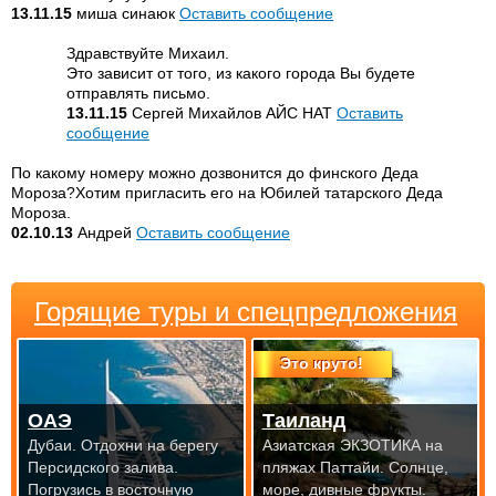
13.11.15
миша синаюк
Оставить сообщение
Здравствуйте Михаил.
Это зависит от того, из какого города Вы будете
отправлять письмо.
13.11.15
Сергей Михайлов АЙС НАТ
Оставить
сообщение
По какому номеру можно дозвонится до финского Деда
Мороза?Хотим пригласить его на Юбилей татарского Деда
Мороза.
02.10.13
Андрей
Оставить сообщение
Горящие туры и спецпредложения
Это круто!
ОАЭ
Таиланд
Дубаи. Отдохни на берегу
Азиатская ЭКЗОТИКА на
Персидского залива.
пляжах Паттайи. Солнце,
Погрузись в восточную
море, дивные фрукты.