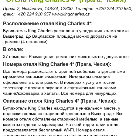
Прага-2, Neklanova, 148/34, 12800. Телефон: +420 224 910 550,
факс: +420 224 910 657 www.kingcharles.cz
Расположение отеля King Charles 4*:
Бутик-отель King Charles расположен у подножия холма замка
Вышеград. До Вацлавской площади можно добраться на
трамвае (4 остановки).
В отеле:
37 номеров. Размещение домашних животных не допускается.
Номера отеля King Charles 4* (Прага, Чехия):
Все номера располагают старинной мебелью, отделанными
мрамором ванными комнатами. Интерьеры номеров
оформлены в стиле рококо. В номерах к услугам гостей
телевизор с плоским экраном и спутниковыми каналами,
чайник/кофеварка и халаты. Все номера для некурящих.
Описание отеля King Charles 4* (Прага, Чехия):
Бутик-отель King Charles находится в уникальном месте, у
подножия холма со старинной крепостью в Вышеграде. Все
номера отеля обставлены старинной мебелью, а ванные
комнаты отделаны мрамором. На всей территории отеля
предоставляется бесплатный Wi-Fi. Номера отеля
декорированы в стиле рококо и оснащены телевизором с