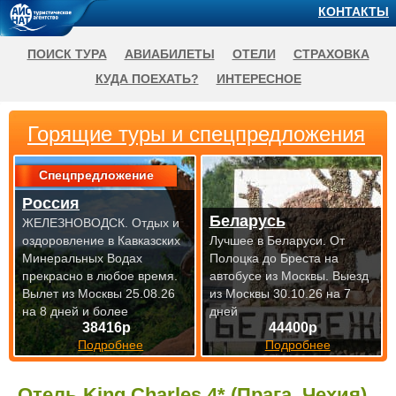
КОНТАКТЫ
ПОИСК ТУРА
АВИАБИЛЕТЫ
ОТЕЛИ
СТРАХОВКА
КУДА ПОЕХАТЬ?
ИНТЕРЕСНОЕ
Горящие туры и спецпредложения
Спецпредложение
Россия
Беларусь
ЖЕЛЕЗНОВОДСК. Отдых и
оздоровление в Кавказских
Лучшее в Беларуси. От
Минеральных Водах
Полоцка до Бреста на
прекрасно
в любое время.
автобусе из Москвы.
Выезд
Вылет из Москвы 25.08.26
из Москвы 30.10.26 на 7
на 8 дней и более
дней
38416р
44400р
Подробнее
Подробнее
Отель King Charles 4* (Прага, Чехия)