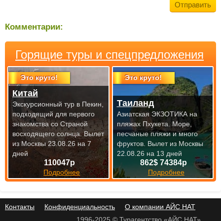
Комментарии:
Горящие туры и спецпредложения
Это круто!
Это круто!
Китай
Таиланд
Экскурсионный тур в Пекин,
подходящий для первого
Азиатская ЭКЗОТИКА на
знакомства со Страной
пляжах Пхукета. Море,
восходящего солнца. Вылет
песчаные пляжи и много
из Москвы 23.08.26 на 7
фруктов.
Вылет из Москвы
дней
22.08.26 на 13 дней
110047р
862$ 74384р
Подробнее
Подробнее
Контакты
Конфиденциальность
О компании АЙС НАТ
1996-2025 © Турагентство «АЙС НАТ»