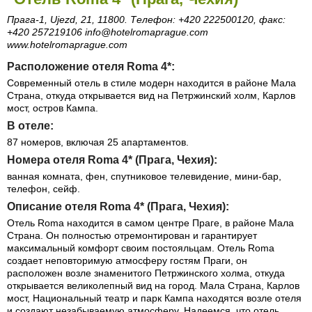
Прага-1, Ujezd, 21, 11800. Телефон: +420 222500120, факс:
+420 257219106 info@hotelromaprague.com
www.hotelromaprague.com
Расположение отеля Roma 4*:
Современный отель в стиле модерн находится в районе Мала
Страна, откуда открывается вид на Петржинский холм, Карлов
мост, остров Кампа.
В отеле:
87 номеров, включая 25 апартаментов.
Номера отеля Roma 4* (Прага, Чехия):
ванная комната, фен, спутниковое телевидение, мини-бар,
телефон, сейф.
Описание отеля Roma 4* (Прага, Чехия):
Отель Roma находится в самом центре Праге, в районе Мала
Страна. Он полностью отремонтирован и гарантирует
максимальный комфорт своим постояльцам. Отель Roma
создает неповторимую атмосферу гостям Праги, он
расположен возле знаменитого Петржинского холма, откуда
открывается великолепный вид на город. Мала Страна, Карлов
мост, Национальный театр и парк Кампа находятся возле отеля
и создают незабываемую атмосферу. Надеемся, что отель