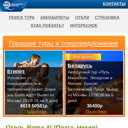
КОНТАКТЫ
ПОИСК ТУРА
АВИАБИЛЕТЫ
ОТЕЛИ
СТРАХОВКА
КУДА ПОЕХАТЬ?
ИНТЕРЕСНОЕ
Горящие туры и спецпредложения
Это круто!
Беларусь
Египет
Автобусный тур «Путь
Ускользни от
Магнатов». Экскурсии в
повседневности в
Минске, Бресте,
тропический оазис! Шарм
Беловежской Пуще.
Выезд
эль Шейх ждёт!
Вылет из
из Москвы 13.08.26 на 5
Москвы 23.08.26 на 9 дней
дней
601$ 50581р.
36400р
Подробнее
Подробнее
Отель Roma 4* (Прага, Чехия)