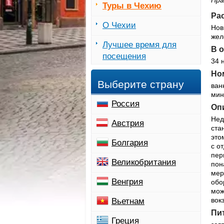
Пра
Туры в Чехию
Ра
О Чехии
Нов
жел
Лучшее время для
В о
посещения
34 
Ном
Выберите страну
ван
мин
Россия
Опи
Нед
Австрия
ста
это
Болгария
с о
пер
Великобритания
пон
мер
Венгрия
обо
мож
вок
Вьетнам
Пи
Греция