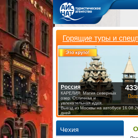
Горящие туры и спец
Это круто!
433
Россия
КАРЕЛИЯ. Магия северных
Под
озер. Отличная и
увлекательная идея.
Выезд из Москвы на автобусе 16.08.2
дней
О
Чехия