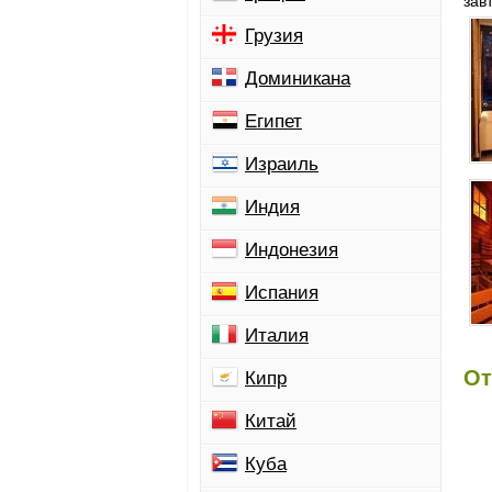
зав
Грузия
Доминикана
Египет
Израиль
Индия
Индонезия
Испания
Италия
От
Кипр
Китай
Куба