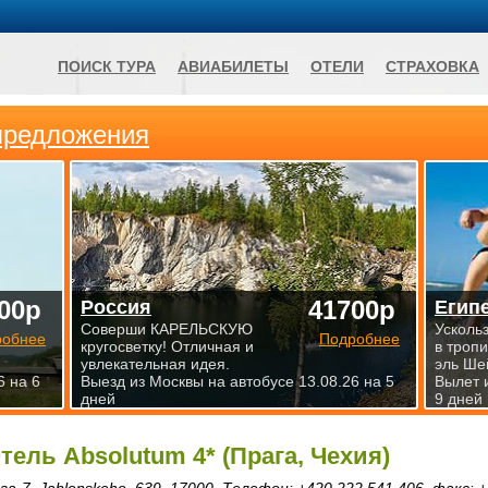
ПОИСК ТУРА
АВИАБИЛЕТЫ
ОТЕЛИ
СТРАХОВКА
предложения
00р
41700р
Россия
Егип
Соверши КАРЕЛЬСКУЮ
Усколь
робнее
Подробнее
кругосветку! Отличная и
в троп
увлекательная идея.
эль Ше
6 на 6
Выезд из Москвы на автобусе 13.08.26 на 5
Вылет 
дней
9 дней
тель Absolutum 4* (Прага, Чехия)