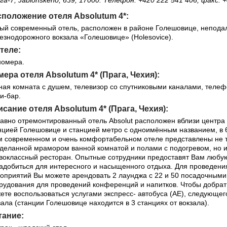
га-7, Jablonskeho, 639, 17000. Телефон: +420 222 541 406, факс: 
сположение отеля Absolutum 4*:
ый современный отель, расположен в районе Голешовице, неподал
езнодорожного вокзала «Голешовице» (Holesovice).
теле:
номера.
ера отеля Absolutum 4* (Прага, Чехия):
ная комната с душем, телевизор со спутниковыми каналами, телеф
и-бар.
сание отеля Absolutum 4* (Прага, Чехия):
авно отремонтированный отель Absolut расположен вблизи центра
нцией Голешовице и станцией метро с одноимённым названием, в 
м современном и очень комфортабельном отеле представлены не
тделанной мрамором ванной комнатой и полами с подогревом, но и
воклассный ресторан. Опытные сотрудники предоставят Вам люб
адобиться для интересного и насыщенного отдыха. Для проведени
оприятий Вы можете арендовать 2 лаунджа с 22 и 50 посадочным
рудования для проведений конференций и напитков. Чтобы добрать
ете воспользоваться услугами экспресс- автобуса (AE), следующе
зала (станции Голешовице находится в 3 станциях от вокзала).
тание: