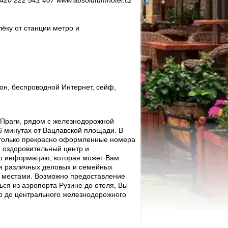
+420 222 541 407 www.absolutumhotel.cz
ёку от станции метро и
он, беспроводной Интернет, сейф,
 Праги, рядом с железнодорожной
6 минутах от Вацлавской площади. В
 только прекрасно оформленные номера
 оздоровительный центр и
ую информацию, которая может Вам
я различных деловых и семейных
и местами. Возможно предоставление
ся из аэропорта Рузине до отеля, Вы
го до центрального железнодорожного