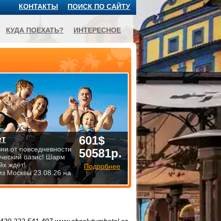
КОНТАКТЫ
ПОИСК ПО САЙТУ
КУДА ПОЕХАТЬ?
ИНТЕРЕСНОЕ
601$
ет
зни от повседневности
50581р.
ический оазис! Шарм
йх ждёт!
Подробнее
из Москвы 23.08.26 на