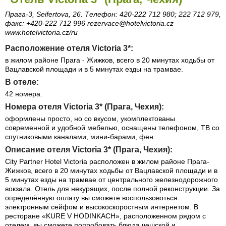
Прага-3, Seifertova, 26. Телефон: 420-222 712 980; 222 712 979,
факс: +420-222 712 996 rezervace@hotelvictoria.cz
www.hotelvictoria.cz/ru
Расположение отеля Victoria 3*:
в жилом районе Прага - Жижков, всего в 20 минутах ходьбы от
Вацлавской площади и в 5 минутах езды на трамвае.
В отеле:
42 номера.
Номера отеля Victoria 3* (Прага, Чехия):
оформлены просто, но со вкусом, укомплектованы
современной и удобной мебелью, оснащены телефоном, ТВ со
спутниковыми каналами, мини-барами, фен.
Описание отеля Victoria 3* (Прага, Чехия):
City Partner Hotel Victoria расположен в жилом районе Прага-
Жижков, всего в 20 минутах ходьбы от Вацлавской площади и в
5 минутах езды на трамвае от центрального железнодорожного
вокзала. Отель для некурящих, после полной реконструкции. За
определённую оплату вы сможете воспользовоться
электронным сейфом и высокоскоростным интернетом. В
ресторане «KURE V HODINKACH», расположенном рядом с
отелем, вы сможете попробовать блюда чешской и