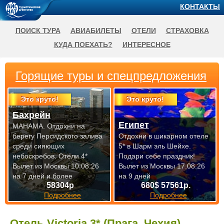
КОНТАКТЫ
ПОИСК ТУРА
АВИАБИЛЕТЫ
ОТЕЛИ
СТРАХОВКА
КУДА ПОЕХАТЬ?
ИНТЕРЕСНОЕ
Горящие туры и спецпредложения
Это круто!
Это круто!
Бахрейн
Египет
МАНАМА. Отдохни на
берегу Персидского залива
Отдохни в шикарном отеле
среди сияющих
5* в Шарм эль Шейхе.
небоскребов. Отели 4*
Подари себе праздник!
Вылет из Москвы 10.08.26
Вылет из Москвы 17.08.26
на 7 дней и более
на 9 дней
58304р
680$ 57561р.
Подробнее
Подробнее
Отель Victoria 3* (Прага, Чехия)