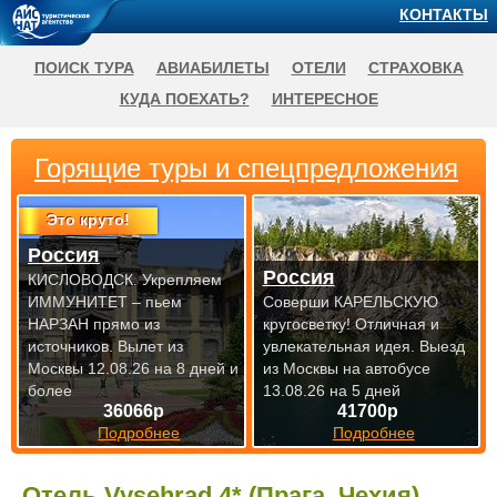
КОНТАКТЫ
ПОИСК ТУРА
АВИАБИЛЕТЫ
ОТЕЛИ
СТРАХОВКА
КУДА ПОЕХАТЬ?
ИНТЕРЕСНОЕ
Горящие туры и спецпредложения
Это круто!
Россия
Россия
КИСЛОВОДСК. Укрепляем
ИММУНИТЕТ – пьем
Соверши КАРЕЛЬСКУЮ
НАРЗАН прямо из
кругосветку! Отличная и
источников.
Вылет из
увлекательная идея.
Выезд
Москвы 12.08.26 на 8 дней и
из Москвы на автобусе
более
13.08.26 на 5 дней
36066р
41700р
Подробнее
Подробнее
Отель Vysehrad 4* (Прага, Чехия)