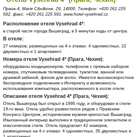
Прага-4, Marie Cibulkove, 29, 14000. Телефон: +420 261 225
592, факс: +420 261 225 591. www.hotel-vysehrad.cz
Расположение отеля Vysehrad 4*:
в старой части города Вышеград, в 5 минутах езды от центра.
В отеле:
27 номеров, размещенных на 4-х этажах: 4 одноместных, 22
двухместных и 1 апартамент.
Номера отеля Vysehrad 4* (Прага, Чехия):
оборудованы кондиционером, телефоном с прямым набором
номера, спутниковым телевидением, туалетом, ванной или
душевой кабиной, феном для волос. Имеется высокоскоростное
беспроводное подключение к Интернетy и возможность
использования компьютера, расположенного в холле отеля.
Описание отеля Vysehrad 4* (Прага, Чехия):
Отель Вышеград был открыт в 1995 году, и оборудован в стиле
19-го века. Отель удобно разместился рядом с Пражским
Конгресс-Центром, историческим музеем-крепостью Вышеград.
Изысканный интерьер выполнен в традиционном элегантном и
классическом стиле. Отель предлагает 42 номеров,
размещенных на 4-х этажах: 4 одноместных, 35 двухместных и
1 апартамент.