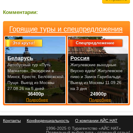
Комментарии:
Горящие туры и спецпредложения
Это круто!
Спецпредложение
Беларусь
Россия
Автобусный тур «Путь
Жигулевские выходные.
Магнатов». Экскурсии в
Вкусно едем! Жигулевское
Минск, Бресте, Беловежской
пиво и Замок Гарибальди.
Пуще.
Выезд из Москвы
Выезд из Москвы 11.09.26
27.08.26 на 5 дней
на 3 дня
36400р
24900р
Подробнее
Подробнее
Контакты
Конфиденциальность
О компании АЙС НАТ
1996-2025 © Турагентство «АЙС НАТ»
Правильный выбор тура - отличный отдых!