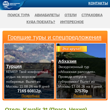
КОНТАКТЫ
ПОИСК ТУРА
АВИАБИЛЕТЫ
ОТЕЛИ
СТРАХОВКА
КУДА ПОЕХАТЬ?
ИНТЕРЕСНОЕ
Горящие туры и спецпредложения
Это круто!
Абхазия
Турция
Экскурсионный тур
КЕМЕР. Твой комфортный
«Абхазская рапсодия».
отдых на морском
Проведи отпуск в
побережье.
Вылет из
субтропиках!
Вылет из
Москвы 11.08.26 на 8 дней
Москвы 17.08.26 на 8 дней
716$ 60812р.
37570р
Подробнее
Подробнее
Отель Kavalir 3* (Прага, Чехия)