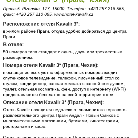
Прага-5, Plzenska, 177, 15000. Телефон: +420 257 216 565,
факс: +420 257 210 085. www.hotel-kavalir.cz
Расположение отеля Kavalir 3*:
в жилом районе Праги, откуда удобно добираться до центра
Праги.
В отеле:
50 номеров типа стандарт с одно-, двух- или трехместным
размещением.
Номера отеля Kavalir 3* (Прага, Чехия):
в оснащение всех уютно оформленных номеров входит
спутниковое телевидение, телефон, письменный стол со
стулом, кондиционер, ванная комната с ванной или душем,
туалет, отельная косметика, фен, доступ к интернету (WI-FI)
предоставляется бесплатно на всей территории отеля.
Описание отеля Kavalir 3* (Прага, Чехия):
Отель Kavalir находится недалеко от знаменитого торгового-
развлекательного центра Праги Андел - Новый Смихов с
многочисленными магазинами, бутиками, кинотеатрами,
ресторанами и кафе.
Отель размещается всего лишь в 15 минутах езды на трамвае