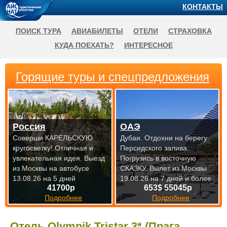
КОНТАКТЫ
ПОИСК ТУРА
АВИАБИЛЕТЫ
ОТЕЛИ
СТРАХОВКА
КУДА ПОЕХАТЬ?
ИНТЕРЕСНОЕ
Горящие туры и спецпредложения
Россия
ОАЭ
Соверши КАРЕЛЬСКУЮ
Дубаи. Отдохни на берегу
кругосветку! Отличная и
Персидского залива.
увлекательная идея.
Выезд
Погрузись в восточную
из Москвы на автобусе
СКАЗКУ.
Вылет из Москвы
13.08.26 на 5 дней
19.08.26 на 7 дней и более
41700р
653$ 55045р
Подробнее
Подробнее
Отель Olympik Tristar 3* (Прага,