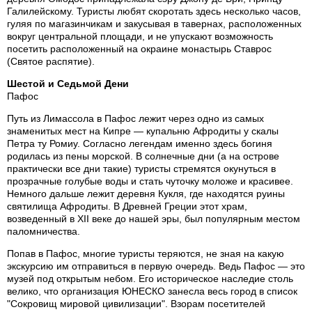
Галилейскому. Туристы любят скоротать здесь несколько часов,
гуляя по магазинчикам и закусывая в тавернах, расположенных
вокруг центральной площади, и не упускают возможность
посетить расположенный на окраине монастырь Ставрос
(Святое распятие).
Шестой и Седьмой Дени
Пафос
Путь из Лимассола в Пафос лежит через одно из самых
знаменитых мест на Кипре — купальню Афродиты у скалы
Петра ту Ромиу. Согласно легендам именно здесь богиня
родилась из пены морской. В солнечные дни (а на острове
практически все дни такие) туристы стремятся окунуться в
прозрачные голубые воды и стать чуточку моложе и красивее.
Немного дальше лежит деревня Кукля, где находятся руины
святилища Афродиты. В Древней Греции этот храм,
возведенный в XII веке до нашей эры, был популярным местом
паломничества.
Попав в Пафос, многие туристы теряются, не зная на какую
экскурсию им отправиться в первую очередь. Ведь Пафос — это
музей под открытым небом. Его историческое наследие столь
велико, что организация ЮНЕСКО занесла весь город в список
"Сокровищ мировой цивилизации". Взорам посетителей