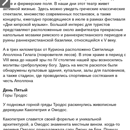
море и фермерские поля. В наши дни этот театр живет
активной жизнью. Здесь можно увидеть греческие классические
спектакли, множество современных постановок, а также
концерты, ежегодно проводящиеся в июле в рамках фестиваля
«Дни кипрской музыки». Большой интерес для туристов
представляют расположенные около амфитеатра прекрасные
напольные мозаики римского и раннехристианского периодов и
руины раннехристианской базилики, относящейся к V веку.
А в трех километрах от Куриона расположено Святилище
Аполлона Гилата (покровителя лесов). В этом храме в период с
VIII века до нашей эры по IV столетие нашей эры возносились
молитвы сребролукому богу. Здесь на месте раскопок были
обнаружены культовые здания, купальни, залы для паловников,
а также стадион, где проводились спортивные состязания в
честь Аполлона
День Пятый
Горы Тродос
У подножья горной гряды Тродос раскинулись живописные
деревушки Какопетрия и Омодос.
Какопетрия славится своей форелью и уникальной
архитектурой, а Омодос знаменита местным вином. когда-то
деревня Омодос принадлежала сэру Джону де Бри, Принцу