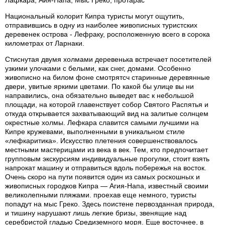
Лафкара, Аия-Напа, Мыс Греко, протарас
Национальный колорит Кипра туристы могут ощутить,
отправившись в одну из наиболее живописных туристских
деревенек острова - Лефраку, росположенную всего в сорока
километрах от Ларнаки.
Стиснутая двумя холмами деревенька встречает посетителей
узкими улочками с белыми, как снег, домами. Особенно
живописно на билом фоне смотрятсч старинные деревянные
двери, увитые яркими цветами. По какой бы улице вы ни
направились, она обязательно выведет вас к небольшой
площади, на которой главенствует собор Святого Распятья и
откуда открывается захватывающий вид на залитые солнцем
окрестные холмы. Лефкара славится самыми лучшими на
Кипре кружевами, выполненными в уникальном стиле
«лефкаритика». Искусство плетения совершенствовалось
местными мастерицами из века в век. Тем, кто предпочитает
групповым экскурсиям индивидуальные прогулки, стоит взять
напрокат машину и отправиться вдоль побережья на восток.
Очень скоро на пути появится один из самых роскошных и
живописных городков Кипра — Агия-Напа, известный своими
великолепными пляжами. проехав еще немного, туристы
попадут на мыс Греко. Здесь поистене первозданная природа,
и тишину нарушают лишь легкие бризы, звенящие над
серебристой гладью Средиземного моря. Еще восточнее, в