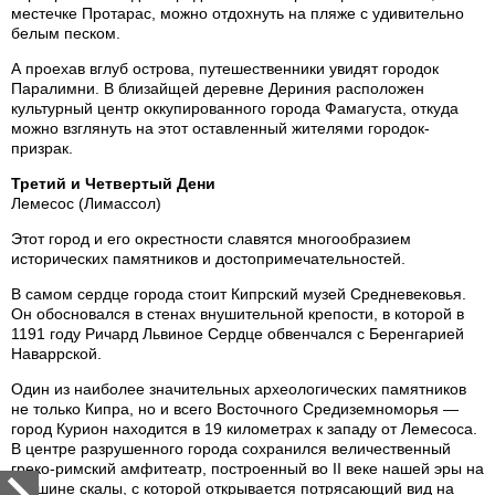
местечке Протарас, можно отдохнуть на пляже с удивительно
белым песком.
А проехав вглуб острова, путешественники увидят городок
Паралимни. В близайщей деревне Дериния расположен
культурный центр оккупированного города Фамагуста, откуда
можно взглянуть на этот оставленный жителями городок-
призрак.
Третий и Четвертый Дени
Лемесос (Лимассол)
Этот город и его окрестности славятся многообразием
исторических памятников и достопримечательностей.
В самом сердце города стоит Кипрский музей Средневековья.
Он обосновался в стенах внушительной крепости, в которой в
1191 году Ричард Львиное Сердце обвенчался с Беренгарией
Наваррской.
Один из наиболее значительных археологических памятников
не только Кипра, но и всего Восточного Средиземноморья —
город Курион находится в 19 километрах к западу от Лемесоса.
В центре разрушенного города сохранился величественный
греко-римский амфитеатр, построенный во II веке нашей эры на
вершине скалы, с которой открывается потрясающий вид на