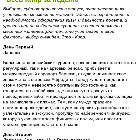
Выбирая, куда отправиться в отпуск, путешественники
учитывают множество мелочей. Эдесь все играет роль: и
необходимость оформления визы, и дальность полета, и
уровень цен на выбранном курорте, и гостеприимство
местных жителей. Для тех, кто учитывает такие
факторы, выбор очевиден. Это - Кипр.
День Первый
Ларнака
Большинство российских туристов, совершающих полеты как на
регулярных, так и на чартовых рейсах, прибывает в
международный аэропорт Ларнаки, откуда и начинает свое
знакомство с островом Афродиты. Город-курорт предлагает
своим гостям невероятно богатый выбор гостиниц, как
говорится, на любой вкус, где они могут отдохнуть от
повседневных забот и насладиться теплым кипрским солнцем
на великолепных пляжах. Тем, кому чуждо праздное
времяпрепровождение, советуем совершить разнообразные
увлекательные экскурси, прогулку по набережной Финигудес,
которую украшает аллея финиковых пальм, или посетить
уникальную церковь Святого Лазаря.
День Второй