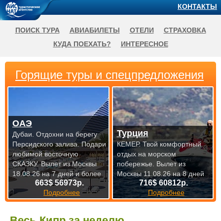
КОНТАКТЫ
ПОИСК ТУРА
АВИАБИЛЕТЫ
ОТЕЛИ
СТРАХОВКА
КУДА ПОЕХАТЬ?
ИНТЕРЕСНОЕ
Горящие туры и спецпредложения
ОАЭ
Турция
Дубаи. Отдохни на берегу
Персидского залива. Подари
КЕМЕР. Твой комфортный
любимой восточную
отдых на морском
СКАЗКУ.
Вылет из Москвы
побережье.
Вылет из
18.08.26 на 7 дней и более
Москвы 11.08.26 на 8 дней
663$ 56973р.
716$ 60812р.
Подробнее
Подробнее
Весь Кипр за неделю