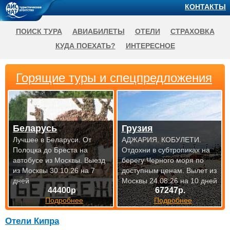
КОНТАКТЫ
ПОИСК ТУРА
АВИАБИЛЕТЫ
ОТЕЛИ
СТРАХОВКА
КУДА ПОЕХАТЬ?
ИНТЕРЕСНОЕ
Горящие туры и спецпредложения
Беларусь
Грузия
Лучшее в Беларуси. От
АДЖАРИЯ. КОБУЛЕТИ.
Полоцка до Бреста на
Отдохни в субтропиках на
автобусе из Москвы.
Выезд
берегу Черного моря по
из Москвы 30.10.26 на 7
доступным
ценам. Вылет из
дней
Москвы 24.08.26 на 10 дней
44400р
67247р.
Подробнее
Подробнее
Отели Кипра