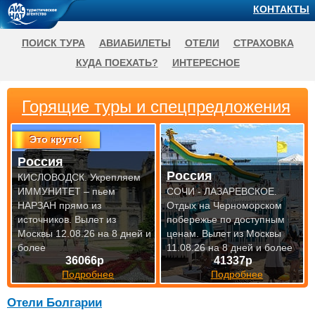
КОНТАКТЫ
ПОИСК ТУРА
АВИАБИЛЕТЫ
ОТЕЛИ
СТРАХОВКА
КУДА ПОЕХАТЬ?
ИНТЕРЕСНОЕ
Горящие туры и спецпредложения
Это круто!
Россия
Россия
КИСЛОВОДСК. Укрепляем
ИММУНИТЕТ – пьем
СОЧИ - ЛАЗАРЕВСКОЕ.
НАРЗАН прямо из
Отдых на Черноморском
источников.
Вылет из
побережье по доступным
Москвы 12.08.26 на 8 дней и
ценам.
Вылет из Москвы
более
11.08.26 на 8 дней и более
36066р
41337р
Подробнее
Подробнее
Отели Болгарии