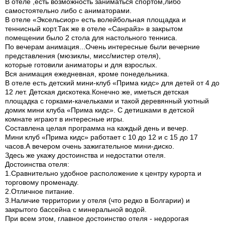
В отеле ,есть возможность заниматься спортом,либо
самостоятельно либо с аниматорами.
В отеле «Эксельсиор» есть волейбольная площадка и
теннисный корт.Так же в отеле «Санрайз» в закрытом
помещении было 2 стола для настольного тенниса.
По вечерам анимация...Очень интересные были вечерние
представления (мюзиклы, мисс/мистер отеля),
которые готовили аниматоры и для взрослых.
Вся анимация ежедневная, кроме понедельника.
В отеле есть детский мини-клуб «Прима кидс» для детей от 4 до
12 лет. Детская дискотека.Конечно же, иметься детская
площадка с горками-качельками и такой деревянный уютный
домик мини клуба «Прима кидс». С детишками в детской
комнате играют в интересные игры.
Составлена целая программа на каждый день и вечер.
Мини клуб «Прима кидс» работает с 10 до 12 и с 15 до 17
часов.А вечером очень зажигательное мини-диско.
Здесь же укажу достоинства и недостатки отеля.
Достоинства отеля:
1.Сравнительно удобное расположение к центру курорта и
торговому променаду.
2.Отличное питание.
3.Наличие территории у отеля (что редко в Болгарии) и
закрытого бассейна с минеральной водой.
При всем этом, главное достоинство отеля - недорогая