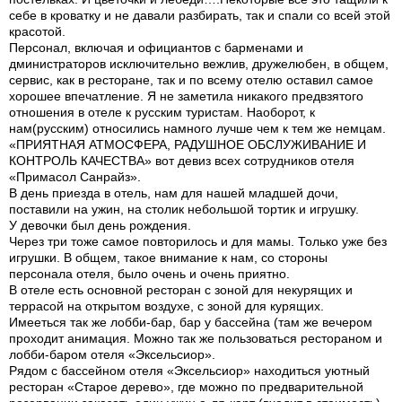
себе в кроватку и не давали разбирать, так и спали со всей этой
красотой.
Персонал, включая и официантов с барменами и
дминистраторов исключительно вежлив, дружелюбен, в общем,
сервис, как в ресторане, так и по всему отелю оставил самое
хорошее впечатление. Я не заметила никакого предвзятого
отношения в отеле к русским туристам. Наоборот, к
нам(русским) относились намного лучше чем к тем же немцам.
«ПРИЯТНАЯ АТМОСФЕРА, РАДУШНОЕ ОБСЛУЖИВАНИЕ И
КОНТРОЛЬ КАЧЕСТВА» вот девиз всех сотрудников отеля
«Примасол Санрайз».
В день приезда в отель, нам для нашей младшей дочи,
поставили на ужин, на столик небольшой тортик и игрушку.
У девочки был день рождения.
Через три тоже самое повторилось и для мамы. Только уже без
игрушки. В общем, такое внимание к нам, со стороны
персонала отеля, было очень и очень приятно.
В отеле есть основной ресторан с зоной для некурящих и
террасой на открытом воздухе, с зоной для курящих.
Имееться так же лобби-бар, бар у бассейна (там же вечером
проходит анимация. Можно так же пользоваться рестораном и
лобби-баром отеля «Эксельсиор».
Рядом с бассейном отеля «Эксельсиор» находиться уютный
ресторан «Старое дерево», где можно по предварительной