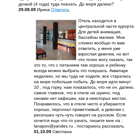
дочкой (4 года) туда поехать. До моря далеко?
29.09.09
Ирина
Ответить
Отель находится в
центральной части курорта.
Для детей анимация,
бассейны мелкие. Мне
сложно вообще-то вам
ответить, у меня уже
взрослая девочка, но вот
что точно могу сказать, так
это то, что с питанием там хорошо и ребенку
всегда можно выбрать что покушать. Аквапарк
недалеко, но мы туда не ходили, все старались
на море побольше побыть. До моря идти минут
10 , под горку, нам показалось, что не оч. далеко,
самое главное, что в отеле не шумно, под
окнами нет кафешек, как в некоторых местах.
Понравилось, что в отеле чисто и убираются
хорошо, персонал приветливый, а девочки с
ресепшен чуть-чуть говорят на русском. Если
хочется еще что-то узнать, пишите мне на :
lanapov@yandex.ru , постараюсь рассказать.
01.10.09
Светлана