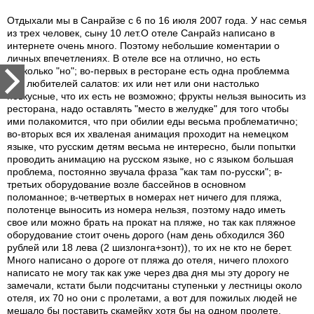
Отдыхали мы в Санрайзе с 6 по 16 июля 2007 года. У нас семья
из трех человек, сыну 10 лет.О отеле Санрайз написано в
интернете очень много. Поэтому небольшие коментарии о
личных впечетлениях. В отеле все на отлично, но есть
несколько "но"; во-первых в ресторане есть одна проблемма
для любителей салатов: их или нет или они настолько
невкусные, что их есть не возможно; фрукты нельзя выносить из
ресторана, надо оставлять "место в желудке" для того чтобы
ими полакомится, что при обилии еды весьма проблематично;
во-вторых вся их хваленая анимация проходит на немецком
языке, что русским детям весьма не интересно, были попытки
проводить анимацию на русском языке, но с языком большая
проблема, постоянно звучала фраза "как там по-русски"; в-
третьих оборудование возле бассейнов в основном
поломанное; в-четвертых в номерах нет ничего для пляжа,
полотенце выносить из номера нельзя, поэтому надо иметь
свое или можно брать на прокат на пляже, но так как пляжное
оборудование стоит очень дорого (нам день обходился 360
рублей или 18 лева (2 шизлонга+зонт)), то их не кто не берет.
Много написано о дороге от пляжа до отеля, ничего плохого
написато не могу так как уже через два дня мы эту дорогу не
замечали, кстати были подсчитаны ступеньки у лестницы около
отеля, их 70 но они с пролетами, а вот для пожилых людей не
мешало бы поставить скамейку хотя бы на одном пролете.