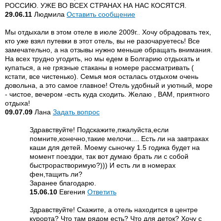
РОССИЮ. УЖЕ ВО ВСЕХ СТРАНАХ НА НАС КОСЯТСЯ.
29.06.11
Людмила
Оставить сообщение
Мы отдыхали в этом отеле в июле 2009г.. Хочу обрадовать тех,
кто уже взял путевки в этот отель, вы не разочаруетесь! Все
замечательно, а на отзывы нужно меньше обращать внимания.
На всех трудно угодить, но мы едем в Болгарию отдыхать и
купаться, а не грязные стаканы в номере рассматривать (
кстати, все чистенько). Семья моя осталась отдыхом очень
довольна, а это самое главное! Отель удобный и уютный, море
- чистое, вечером -есть куда сходить. Желаю , ВАМ, приятного
отдыха!
09.07.09
Лана
Задать вопрос
Здравствуйте! Подскажите,пжалуйста,если
помните,конечно,такие мелочи.... Есть ли на завтраках
каши для детей. Моему сыночку 1.5 годика будет на
момент поездки, так вот думаю брать ли с собой
быстрорастворимую?))) И есть ли в номерах
фен,тащить ли?
Заранее благодарю.
15.06.10
Евгения
Ответить
Здравствуйте! Скажите, а отель находится в центре
курорта? Что там рядом есть? Что для деток? Хочу с