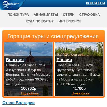
КОНТАКТЫ
ПОИСК ТУРА
АВИАБИЛЕТЫ
ОТЕЛИ
СТРАХОВКА
КУДА ПОЕХАТЬ?
ИНТЕРЕСНОЕ
Горящие туры и спецпредложения
Венгрия
Россия
Свидание с Будапештом.
Соверши КАРЕЛЬСКУЮ
Экскурсионный тур по
кругосветку! Отличная и
Венгрии.
Вылет из Москвы в
увлекательная идея.
Выезд
Дубай - Будапешт 30.09.26
из Москвы на автобусе
на 9 дней
13.08.26 на 5 дней
106762р
41700р
Подробнее
Подробнее
Отели Болгарии