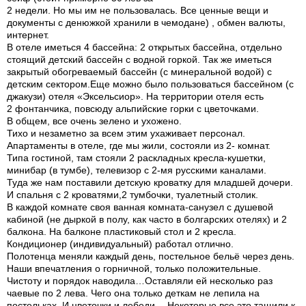
2 недели. Но мы им не пользовалась. Все ценные вещи и
документы с денюжкой хранили в чемодане) , обмен валюты,
интернет.
В отеле иметься 4 бассейна: 2 открытых бассейна, отдельно
стоящий детский бассейн с водной горкой. Так же иметься
закрытый обогреваемый бассейн (с минеральной водой) с
детским сектором.Еще можно было пользоваться бассейном (с
джакузи) отеля «Эксельсиор». На территории отеля есть
2 фонтанчика, повсюду альпийские горки с цветочками.
В общем, все очень зелено и ухожено.
Тихо и незаметно за всем этим ухаживает персонал.
Апартаменты в отеле, где мы жили, состояли из 2- комнат.
Типа гостиной, там стояли 2 раскладных кресла-кушетки,
минибар (в тумбе), телевизор с 2-мя русскими каналами.
Туда же нам поставили детскую кроватку для младшей дочери.
И спальня с 2 кроватями,2 тумбочки, туалетный столик.
В каждой комнате своя ванная комната-санузел с душевой
кабиной (не дыркой в полу, как часто в болгарских отелях) и 2
балкона. На балконе пластиковый стол и 2 кресла.
Кондиционер (индивидуальный) работал отлично.
Полотенца меняли каждый день, постельное бельё через день.
Наши впечатления о горничной, только положительные.
Чистоту и порядок наводила…Оставляли ей несколько раз
чаевые по 2 лева. Чего она только деткам не лепила на
постельках. И цветочки и лебеди….Некоторые все это тащили к