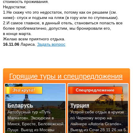
стоимость проживания.
Недостатки:
1.Не скажу что это недостаток, потому как он решаем (см.
ниже)- спуск и подъем на пляж (в гору или по ступенькам).
2.И самое главное, в данный отель, становиться попасть все
более проблематично, допустим, мы бронировали его,
в конце марта.
Желаю всем приятного отдыха.
16.11.06
Лариса.
Задать вопрос
Горящие туры и спецпредложения
Это круто!
Спецпредложение
Беларусь
Турция
Автобусный тур «Путь
Устрой себе отдых в круизе
Магнатов». Экскурсии в
по Черному морю на
Минск, Бресте, Беловежской
лайнере «Astoria Grande».
Пуще.
Выезд из Москвы
Выезд из Сочи 28.11.26 на 5