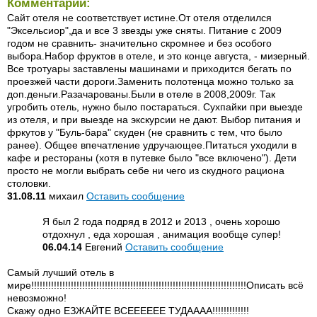
Комментарии:
Сайт отеля не соответствует истине.От отеля отделился
"Эксельсиор",да и все 3 звезды уже сняты. Питание с 2009
годом не сравнить- значительно скромнее и без особого
выбора.Набор фруктов в отеле, и это конце августа, - мизерный.
Все тротуары заставлены машинами и приходится бегать по
проезжей части дороги.Заменить полотенца можно только за
доп.деньги.Разачарованы.Были в отеле в 2008,2009г. Так
угробить отель, нужно было постараться. Сухпайки при выезде
из отеля, и при выезде на экскурсии не дают. Выбор питания и
фркутов у "Буль-бара" скуден (не сравнить с тем, что было
ранее). Общее впечатление удручающее.Питаться уходили в
кафе и рестораны (хотя в путевке было "все включено"). Дети
просто не могли выбрать себе ни чего из скудного рациона
столовки.
31.08.11
михаил
Оставить сообщение
Я был 2 года подряд в 2012 и 2013 , очень хорошо
отдохнул , еда хорошая , анимация вообще супер!
06.04.14
Евгений
Оставить сообщение
Самый лучший отель в
мире!!!!!!!!!!!!!!!!!!!!!!!!!!!!!!!!!!!!!!!!!!!!!!!!!!!!!!!!!!!!!!!!!!!!!!!!!!!!Описать всё
невозможно!
Скажу одно ЕЗЖАЙТЕ ВСЕЕЕЕЕЕ ТУДАААА!!!!!!!!!!!!!