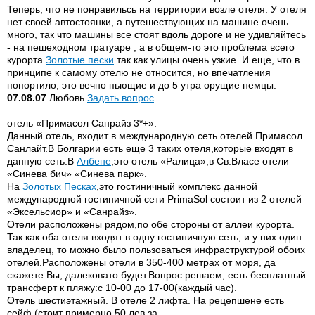
Теперь, что не понравильсь на территории возле отеля. У отеля
нет своей автостоянки, а путешествующих на машине очень
много, так что машины все стоят вдоль дороге и не удивляйтесь
- на пешеходном тратуаре , а в общем-то это проблема всего
курорта
Золотые пески
так как улицы очень узкие. И еще, что в
принципе к самому отелю не относится, но впечатления
попортило, это вечно пьющие и до 5 утра орущие немцы.
07.08.07
Любовь
Задать вопрос
отель «Примасол Санрайз 3*+».
Данный отель, входит в международную сеть отелей Примасол
Санлайт.В Болгарии есть еще 3 таких отеля,которые входят в
данную сеть.В
Албене
,это отель «Ралица»,в Св.Власе отели
«Синева бич» «Синева парк».
На
Золотых Песках
,это гостиничный комплекс данной
международной гостиничной сети PrimaSol состоит из 2 отелей
«Эксельсиор» и «Санрайз».
Отели расположены рядом,по обе стороны от аллеи курорта.
Так как оба отеля входят в одну гостиничную сеть, и у них один
владелец, то можно было пользоваться инфраструктурой обоих
отелей.Расположены отели в 350-400 метрах от моря, да
скажете Вы, далековато будет.Вопрос решаем, есть бесплатный
трансферт к пляжу:с 10-00 до 17-00(каждый час).
Отель шестиэтажный. В отеле 2 лифта. На рецепшене есть
сейф (стоит примерно 50 лев за