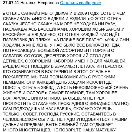
27.07.11
Наталья Невролова
Оставить сообщение
в ОТЕЛЕ САНРАЙЗ МЫ ОТДЫХАЛИ В 2009 ГОДУ. ЕСТЬ С ЧЕМ
СРАВНИВАТЬ. мНОГО ВИДЕЛИ И ЕЗДИЛИ. нО ЭТОТ ОТЕЛЬ
СКАЗКА.ЧЕСТНО СКАЖУ НА МОРЕ НЕ ХОДИЛА НИ РАЗУ,
НАСЛАЖДАЛАСЬ БАССЕЙНАМИ, ХОРОШИМ ЛОБИ-БАРОМ У
БАССЕЙНА.пЛЯЖ ДАЛЕКО, ОТ ОТЕЛЯ КАЖДЫЙ ЧАС ИДЁТ
ПАРАВОЗИК ДО ПЛЯЖА . нА ПЛЯЖЕ ВСЁ ПЛАТНО. мУЖ И СЫН
ХОДИЛИ, А МНЕ ЛЕНЬ. У НАС БЫЛО ВСЕ ВКЛЮЧЕНО, ЕДА
ПОТРЯСАЮЩАЯ.БОЛЬШОЙ АССОРТИМЕНТ ГОРЯЧЕГО,
САЛАТОВ. СОУСОВ, ДЕСЕРТОВ.ХОРОШИЙ СТОЛ ДЛЯ
ДЕТИШЕК, С ХОРОШИМ НАБОРОМ ИМЕННО ДЛЯ МАЛЫШЕЙ.
пРЕДЛАГАЮТ ПОЕЗДКУ В иЗРАИЛЬ,Я ЛЕТАЛА. ИНТЕРЕСНО.
КТО СОБИРАЕТСЯ В БОЛГАРИЮ И В ЭТОТ ОТЕЛЬ НЕ
ПОЖАЛЕЕТЕ. МЫ ТАМ ПОЗНАКОМИЛИСЬ С РУССКИМИ
НЕМЦАМИ. ОНИ КАЖДЫЙ ДЕНЬ ХОДИЛИ ИСКАЛИ ГДЕ
ПОЕСТЬ, ОТЕЛЬ 5 ЗВЁЗД , А ЕСТЬ НЕВОЗМОЖНО.вСЁ ОЧЕНЬ
ЖИРНОЕ И ОСТРОЕ.и САМОЕ ГЛАВНОЕ, ТАМ ХОРОШЕЕ
БОЛГАРСКОЕ ВИНО И ПИВО. зА ОБЕДОМ НЕ ГРЕХ
ПРОПУСТИТЬ СТАКАНЧИК ПРОХЛАДНОГО ВИНА(БЕСПЛАТНО)
САМ ПОДХОДИШЬ И НАЛИВАЕШЬ, СКОЛЬКО ХОЧЕШЬ.
ТОЛЬКО , СОВЕТ, ГОСПОДА РУССКИЕ, ОСТАВАЙТЕСЬ В
ЧЕЛОВЕЧЕСКОМ ОБЛИКЕ. НЕ НАДО УПОДОБЛЯТЬСЯ НАШИМ
ДАЛЬНИМ ПРЕДКАМ, БЫТЬ СВИНЬЁЙ.ТАМ ОТДЫЖАЕТ
МНОГО ИНОСТРАНЦЕВ, НЕ ПОЗОРЬТЕ НАШУ МАТУШКУ