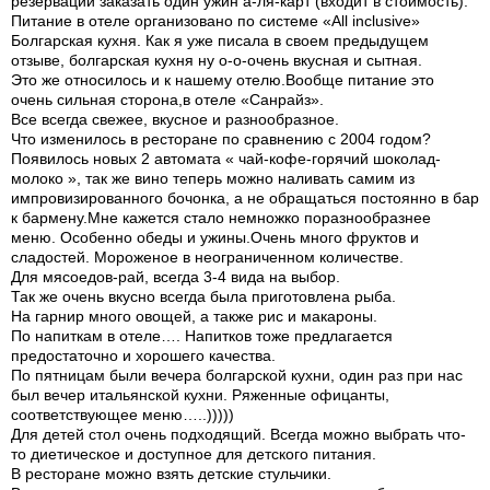
резервации заказать один ужин а-ля-карт (входит в стоимость).
Питание в отеле организовано по системе «All inclusive»
Болгарская кухня. Как я уже писала в своем предыдущем
отзыве, болгарская кухня ну о-о-очень вкусная и сытная.
Это же относилось и к нашему отелю.Вообще питание это
очень сильная сторона,в отеле «Санрайз».
Все всегда свежее, вкусное и разнообразное.
Что изменилось в ресторане по сравнению с 2004 годом?
Появилось новых 2 автомата « чай-кофе-горячий шоколад-
молоко », так же вино теперь можно наливать самим из
импровизированного бочонка, а не обращаться постоянно в бар
к бармену.Мне кажется стало немножко поразнообразнее
меню. Особенно обеды и ужины.Очень много фруктов и
сладостей. Мороженое в неограниченном количестве.
Для мясоедов-рай, всегда 3-4 вида на выбор.
Так же очень вкусно всегда была приготовлена рыба.
На гарнир много овощей, а также рис и макароны.
По напиткам в отеле…. Напитков тоже предлагается
предостаточно и хорошего качества.
По пятницам были вечера болгарской кухни, один раз при нас
был вечер итальянской кухни. Ряженные офицанты,
соответствующее меню…..)))))
Для детей стол очень подходящий. Всегда можно выбрать что-
то диетическое и доступное для детского питания.
В ресторане можно взять детские стульчики.