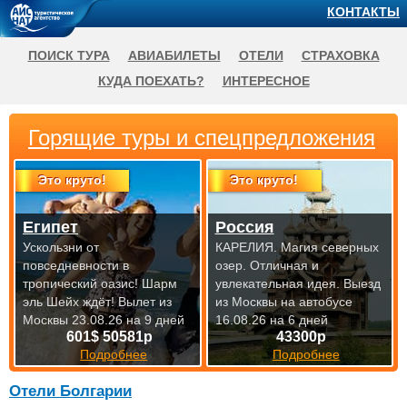
КОНТАКТЫ
ПОИСК ТУРА
АВИАБИЛЕТЫ
ОТЕЛИ
СТРАХОВКА
КУДА ПОЕХАТЬ?
ИНТЕРЕСНОЕ
Горящие туры и спецпредложения
Это круто!
Это круто!
Египет
Россия
Ускользни от
КАРЕЛИЯ. Магия северных
повседневности в
озер. Отличная и
тропический оазис! Шарм
увлекательная идея.
Выезд
эль Шейх ждёт!
Вылет из
из Москвы на автобусе
Москвы 23.08.26 на 9 дней
16.08.26 на 6 дней
601$ 50581р
43300р
Подробнее
Подробнее
Отели Болгарии