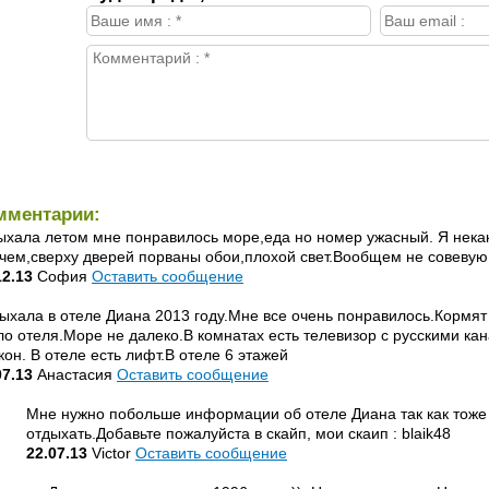
мментарии:
ыхала летом мне понравилось море,еда но номер ужасный. Я некак
чем,сверху дверей порваны обои,плохой свет.Вообщем не совевую
12.13
София
Оставить сообщение
ыхала в отеле Диана 2013 году.Мне все очень понравилось.Кормят 
ло отеля.Море не далеко.В комнатах есть телевизор с русскими кан
кон. В отеле есть лифт.В отеле 6 этажей
07.13
Анастасия
Оставить сообщение
Мне нужно побольше информации об отеле Диана так как тоже
отдыхать.Добавьте пожалуйста в скайп, мои скаип : blaik48
22.07.13
Victor
Оставить сообщение