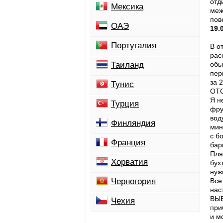
отд
Мексика
меж
пов
ОАЭ
19.
Португалия
В о
рас
Таиланд
обы
пер
за 
Тунис
ОТС
Я н
Турция
фру
вод
Финляндия
мин
с б
Франция
бар
Пля
Хорватия
бух
нуж
Черногория
Все
нас
ВЫВ
Чехия
при
и м