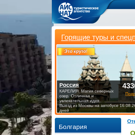
Горящие туры и спец
Это круто!
433
Россия
КАРЕЛИЯ. Магия северных
Под
озер. Отличная и
увлекательная идея.
Выезд из Москвы на автобусе 16.08.2
дней
От
Болгария
О