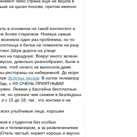
т момент либо страна еще не вошла в
льше на цыган похожи, притом именно
ель в основном на такой контингент и
тем более старичков. Номера самые
а возникла один раз проблемка, но по
олотенца и белье не поменяли ни разу
 плюс:)Шум дороги на улице
о на парадную. Вокруг много зелени.
вкусно, довольно разнообразно, были и
тем, чтоб ничего не выносили,даже
бары-рестораны на набережной. До моря
нтре
Золотых песков
. В холле телевизор
ии бар, с НУ ОЧЕНЬ ПРИЯТНЫМИ
ужен. Лежаки у бассейна бесплатные.
еле, но грязнее чем скажем в безлюдных
 с 15 до 18, так , что зонтики и не
у всех улыбчивые лица, хорошее
в и студентов без особых
сом и телевизором, а за развлечениями
)Отель чистый, кормят хорошо и вкусно.