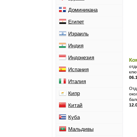
Доминикана
Египет
Израиль
Индия
Индонезия
Ко
отд
Испания
клю
06.
Италия
Отд
Кипр
око
бал
Китай
12.
Куба
Мальдивы