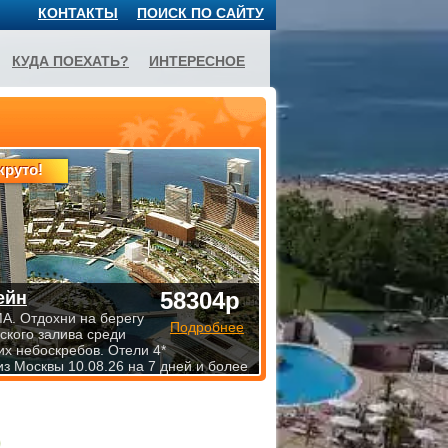
КОНТАКТЫ
ПОИСК ПО САЙТУ
КУДА ПОЕХАТЬ?
ИНТЕРЕСНОЕ
круто!
58304р
ейн
. Отдохни на берегу
Подробнее
ского залива среди
х небоскребов. Отели 4*
из Москвы 10.08.26 на 7 дней и более
)