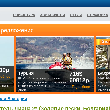
ПОИСК ТУРА
АВИАБИЛЕТЫ
ОТЕЛИ
СТРАХОВКА
предложения
Это 
00р
716$
Турция
Бахр
робнее
КЕМЕР. Твой комфортный
МАНАМА
60812р.
отдых на морском побережье.
Персид
6 на 6
Вылет из Москвы 11.08.26 на 8
сияющи
Подробнее
дней
Вылет 
ели Болгарии
тель Диана 2* (Золотые пески, Болгария