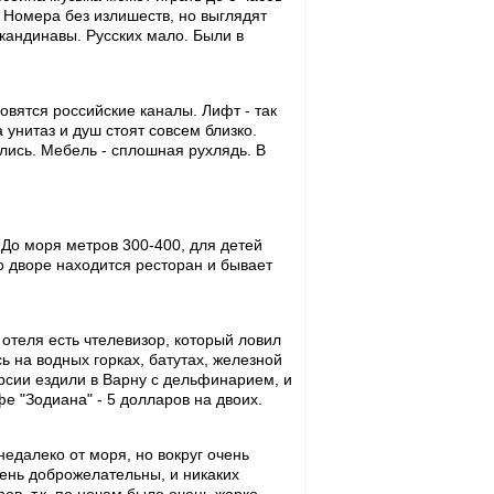
. Номера без излишеств, но выглядят
скандинавы. Русских мало. Были в
ловятся российские каналы. Лифт - так
унитаз и душ стоят совсем близко.
лись. Мебель - сплошная рухлядь. В
 До моря метров 300-400, для детей
во дворе находится ресторан и бывает
 отеля есть чтелевизор, который ловил
ь на водных горках, батутах, железной
урсии ездили в Варну с дельфинарием, и
фе "Зодиана" - 5 долларов на двоих.
недалеко от моря, но вокруг очень
чень доброжелательны, и никаких