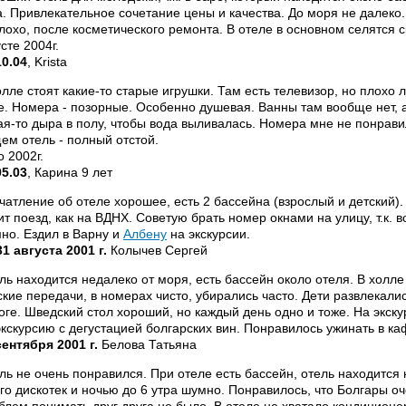
а. Привлекательное сочетание цены и качества. До моря не далеко
лохо, после косметического ремонта. В отеле в основном селятся 
сте 2004г.
10.04
, Krista
олле стоят какие-то старые игрушки. Там есть телевизор, но плохо 
е. Номера - позорные. Особенно душевая. Ванны там вообще нет, а 
ая-то дыра в полу, чтобы вода выливалась. Номера мне не понрави
ем отель - полный отстой.
о 2002г.
05.03
, Карина 9 лет
чатление об отеле хорошее, есть 2 бассейна (взрослый и детский).
ит поезд, как на ВДНХ. Советую брать номер окнами на улицу, т.к. 
но. Ездил в Варну и
Албену
на экскурсии.
31 августа 2001 г.
Колычев Сергей
ль находится недалеко от моря, есть бассейн около отеля. В холле
ские передачи, в номерах чисто, убирались часто. Дети развлекалис
оге. Шведский стол хороший, но каждый день одно и тоже. На экск
экскурсию с дегустацией болгарских вин. Понравилось ужинать в ка
сентября 2001 г.
Белова Татьяна
ль не очень понравился. При отеле есть бассейн, отель находится 
го дискотек и ночью до 6 утра шумно. Понравилось, что Болгары о