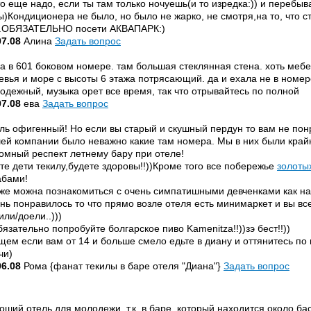
то еще надо, если ты там только ночуешь(и то изредка:)) и переб
ы)Кондиционера не было, но было не жарко, не смотря,на то, что с
.ОБЯЗАТЕЛЬНО посети АКВАПАРК:)
07.08
Алина
Задать вопрос
а в 601 боковом номере. там большая стеклянная стена. хоть мебе
евья и море с высоты 6 этажа потрясающий. да и ехала не в номере
одежный, музыка орет все время, так что отрывайтесь по полной
07.08
ева
Задать вопрос
ль офигенный! Но если вы старый и скушный пердун то вам не понр
ей компании было неважно какие там номера. Мы в них были крайн
омный респект летнему бару при отеле!
те дети текилу,будете здоровы!!))Кроме того все побережье
золоты
абами!
 же можна познакомиться с очень симпатишными девченками как на 
нь понравилось то что прямо возле отеля есть минимаркет и вы все
или/доели..)))
бязательно попробуйте болгарское пиво Kamenitza!!))зэ бест!!))
щем если вам от 14 и больше смело едьте в диану и оттянитесь по 
чи)
06.08
Рома {фанат текилы в баре отеля "Диана"}
Задать вопрос
оший отель для молодежи, т.к. в баре, который находится около ба