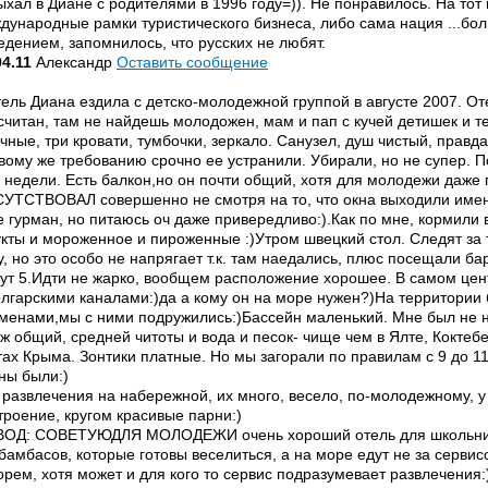
ыхал в Диане с родителями в 1996 году=)). Не понравилось. На то
дународные рамки туристического бизнеса, либо сама нация ...бо
едением, запомнилось, что русских не любят.
04.11
Александр
Оставить сообщение
тель Диана ездила с детско-молодежной группой в августе 2007. От
считан, там не найдешь молодожен, мам и пап с кучей детишек и 
чные, три кровати, тумбочки, зеркало. Санузел, душ чистый, правд
вому же требованию срочно ее устранили. Убирали, но не супер. П
2 недели. Есть балкон,но он почти общий, хотя для молодежи даже
УТСТВОВАЛ совершенно не смотря на то, что окна выходили именн
е гурман, но питаюсь оч даже привередливо:).Как по мне, кормили 
кты и мороженное и пироженные :)Утром швецкий стол. Следят за 
у, но это особо не напрягает т.к. там наедались, плюс посещали 
ут 5.Идти не жарко, вообщем расположение хорошее. В самом це
олгарскими каналами:)да а кому он на море нужен?)На территор
менами,мы с ними подружились:)Бассейн маленький. Мне был не н
ж общий, средней читоты и вода и песок- чище чем в Ялте, Коктеб
тах Крыма. Зонтики платные. Но мы загорали по правилам с 9 до 11 и
ны были:)
 развлечения на набережной, их много, весело, по-молодежному, 
троение, кругом красивые парни:)
ОД: СОВЕТУЮДЛЯ МОЛОДЕЖИ очень хороший отель для школьнико
бамбасов, которые готовы веселиться, а на море едут не за серви
орем, хотя может и для кого то сервис подразумевает развлечения: