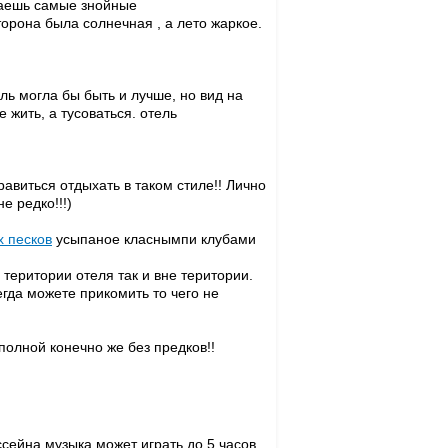
ываешь самые знойные
торона была солнечная , а лето жаркое.
ль могла бы быть и лучше, но вид на
 жить, а тусоваться. отель
авиться отдыхать в таком стиле!! Лично
е редко!!!)
х песков
усыпаное класнымпи клубами
територии отеля так и вне територии.
гда можете прикомить то чего не
полной конечно же без предков!!
ссейна музыка может играть до 5 часов