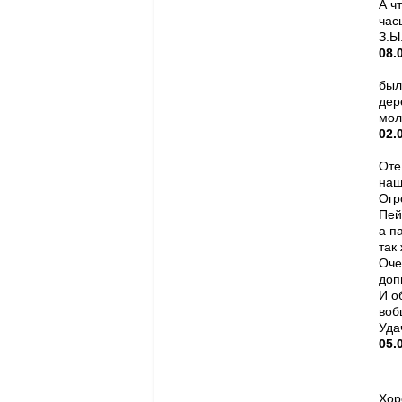
А ч
час
З.Ы
08.
был
дер
мол
02.
Оте
наш
Огр
Пей
а п
так
Оче
доп
И о
воб
Уда
05.
Хор