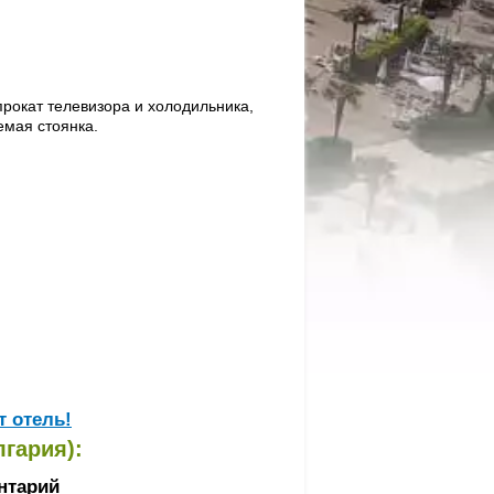
прокат телевизора и холодильника,
емая стоянка.
т отель!
гария):
нтарий