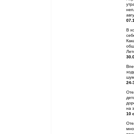
утр
неп
авгу
07.
В х
себ
Как
общ
Лет
30.
Впе
ход
шум
24-
Оте
дет
дор
на 
10 
Оте
мно