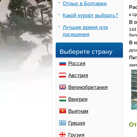
Отдых в Болгарии
Рас
в Ц
Какой курорт выбрать?
В о
Лучшее время для
144
посещения
бил
В н
душ
Выберите страну
Пи
Россия
зав
Австрия
Великобритания
Венгрия
Вьетнам
Греция
От
Грузия