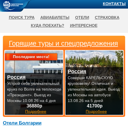
КОНТАКТЫ
ПОИСК ТУРА
АВИАБИЛЕТЫ
ОТЕЛИ
СТРАХОВКА
КУДА ПОЕХАТЬ?
ИНТЕРЕСНОЕ
Горящие туры и спецпредложения
Последние места!
Россия
Россия
Соверши КАРЕЛЬСКУЮ
Устрой себе увлекательный
кругосветку! Отличная и
круиз по Волге на теплоходе
увлекательная идея.
Выезд
«Президент».
Выезд из
из Москвы на автобусе
Москвы 10.08.26 на 4 дня
13.08.26 на 5 дней
36880р
41700р
Подробнее
Подробнее
Отели Болгарии