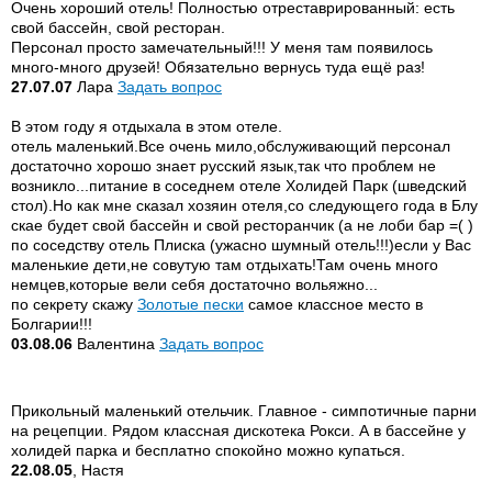
Очень хороший отель! Полностью отреставрированный: есть
свой бассейн, свой ресторан.
Персонал просто замечательный!!! У меня там появилось
много-много друзей! Обязательно вернусь туда ещё раз!
27.07.07
Лара
Задать вопрос
В этом году я отдыхала в этом отеле.
отель маленький.Все очень мило,обслуживающий персонал
достаточно хорошо знает русский язык,так что проблем не
возникло...питание в соседнем отеле Холидей Парк (шведский
стол).Но как мне сказал хозяин отеля,со следующего года в Блу
скае будет свой бассейн и свой ресторанчик (а не лоби бар =( )
по соседству отель Плиска (ужасно шумный отель!!!)если у Вас
маленькие дети,не совутую там отдыхать!Там очень много
немцев,которые вели себя достаточно вольяжно...
по секрету скажу
Золотые пески
самое классное место в
Болгарии!!!
03.08.06
Валентина
Задать вопрос
Прикольный маленький отельчик. Главное - симпотичные парни
на рецепции. Рядом классная дискотека Рокси. А в бассейне у
холидей парка и бесплатно спокойно можно купаться.
22.08.05
, Настя