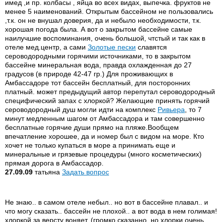
имед ,и пр. колбасы , яйца во всех видах, выпечка. фруктов не
менее 5 наименований. Открытым бассейном не пользовались
,т.к. он не внушал доверия, да и небыло необходимости, т.к.
хорошая погода была. А вот о закрытом бассейне самые
наилучшие воспоминания, очень большой, чтстый и так как в
отеле мед.центр, а сами
Золотые пески
славятся
сероводородными горячими источниками, то в закрытом
бассейне минеральная вода, правда охлажденная до 27
градусов (в природе 42-47 гр.) Для проживающих в
Амбассадоре тот бассейн бесплатный, для посторонних
платный. может предыдущий автор перепутал сероводородный
специфический запах с хлоркой? Желающие принять горячий
сероводородный душ могли идти на комплекс
Ривьера
, то 7
минут медленным шагом от Амбассадора и там совершенно
бесплатные горячие души прямо на пляже.Вообщем
впечатление хорошее, да и номер был с видом на море. Кто
хочет не только купаться в море а принимать еще и
минеральные и грязевые процедуры (много косметических)
прямая дорога в Амбассадор.
27.09.09
татьяна
Задать вопрос
Не знаю.. в самом отеле небыл.. но вот в бассейне плавал.. и
что могу сказать.. бассейн не плохой.. а вот вода в нем голимая!
хлоркой за версту воняет..(громко сказанно, но хлорки очень