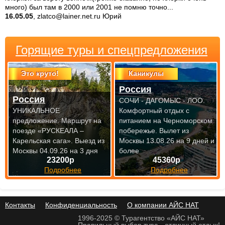
много) был там в 2000 или 2001 не помню точно...
16.05.05
, zlatco@lainer.net.ru Юрий
Горящие туры и спецпредложения
Это круто!
Каникулы
Россия
Россия
СОЧИ - ДАГОМЫС - ЛОО.
УНИКАЛЬНОЕ
Комфортный отдых с
предложение. Маршрут на
питанием на Черноморском
поезде «РУСКЕАЛА –
побережье.
Вылет из
Карельская сага».
Выезд из
Москвы 13.08.26 на 9 дней и
Москвы 04.09.26 на 3 дня
более
23200р
45360р
Подробнее
Подробнее
Контакты
Конфиденциальность
О компании АЙС НАТ
1996-2025 © Турагентство «АЙС НАТ»