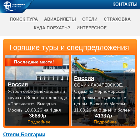
КОНТАКТЫ
ПОИСК ТУРА
АВИАБИЛЕТЫ
ОТЕЛИ
СТРАХОВКА
КУДА ПОЕХАТЬ?
ИНТЕРЕСНОЕ
Горящие туры и спецпредложения
Последние места!
Россия
Россия
СОЧИ - ЛАЗАРЕВСКОЕ.
Устрой себе увлекательный
Отдых на Черноморском
круиз по Волге на теплоходе
побережье по доступным
«Президент».
Выезд из
ценам.
Вылет из Москвы
Москвы 10.08.26 на 4 дня
11.08.26 на 8 дней и более
36880р
41337р
Подробнее
Подробнее
Отели Болгарии