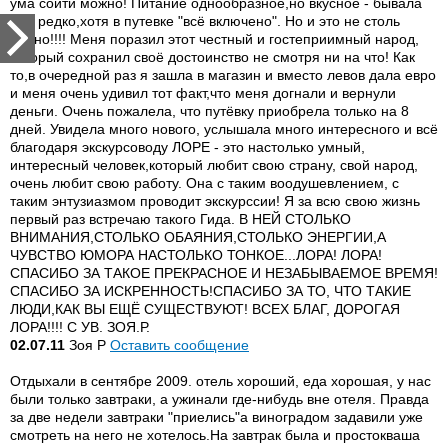
ума сойти можно! Питание однообразное,но вкусное - бывала
там редко,хотя в путевке "всё включено". Но и это не столь
важно!!!! Меня поразил этот честный и гостеприимный народ,
который сохранил своё достоинство не смотря ни на что! Как
то,в очередной раз я зашла в магазин и вместо левов дала евро
и меня очень удивил тот факт,что меня догнали и вернули
деньги. Очень пожалела, что путёвку приобрела только на 8
дней. Увидела много нового, услышала много интересного и всё
благодаря экскурсоводу ЛОРЕ - это настолько умный,
интересный человек,который любит свою страну, свой народ,
очень любит свою работу. Она с таким воодушевлением, с
таким энтузиазмом проводит экскурссии! Я за всю свою жизнь
первый раз встречаю такого Гида. В НЕЙ СТОЛЬКО
ВНИМАНИЯ,СТОЛЬКО ОБАЯНИЯ,СТОЛЬКО ЭНЕРГИИ,А
ЧУВСТВО ЮМОРА НАСТОЛЬКО ТОНКОЕ...ЛОРА! ЛОРА!
СПАСИБО ЗА ТАКОЕ ПРЕКРАСНОЕ И НЕЗАБЫВАЕМОЕ ВРЕМЯ!
СПАСИБО ЗА ИСКРЕННОСТЬ!СПАСИБО ЗА ТО, ЧТО ТАКИЕ
ЛЮДИ,КАК ВЫ ЕЩЁ СУЩЕСТВУЮТ! ВСЕХ БЛАГ, ДОРОГАЯ
ЛОРА!!!! С УВ. ЗОЯ.Р.
02.07.11
Зоя Р
Оставить сообщение
Отдыхали в сентябре 2009. отель хороший, еда хорошая, у нас
были только завтраки, а ужинали где-нибудь вне отеля. Правда
за две недели завтраки "приелись"а виноградом задавили уже
смотреть на него не хотелось.На завтрак была и простокваша