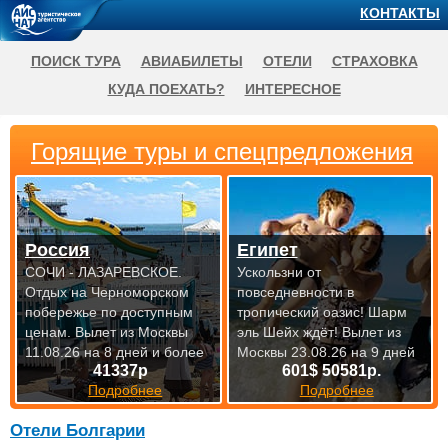
КОНТАКТЫ
ПОИСК ТУРА
АВИАБИЛЕТЫ
ОТЕЛИ
СТРАХОВКА
КУДА ПОЕХАТЬ?
ИНТЕРЕСНОЕ
Горящие туры и спецпредложения
Россия
Египет
СОЧИ - ЛАЗАРЕВСКОЕ.
Ускользни от
Отдых на Черноморском
повседневности в
побережье по доступным
тропический оазис! Шарм
ценам.
Вылет из Москвы
эль Шейх ждёт!
Вылет из
11.08.26 на 8 дней и более
Москвы 23.08.26 на 9 дней
41337р
601$ 50581р.
Подробнее
Подробнее
Отели Болгарии