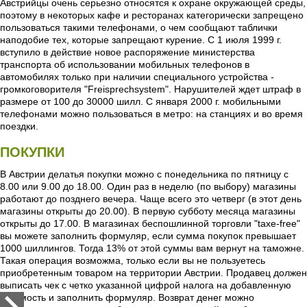
Австрийцы очень серьезно относятся к охране окружающей среды,
поэтому в некоторых кафе и ресторанах категорически запрещено
пользоваться такими телефонами, о чем сообщают таблички
наподобие тех, которые запрещают курение. С 1 июля 1999 г.
вступило в действие новое распоряжение министерства
транспорта об использовании мобильных телефонов в
автомобилях только при наличии специального устройства -
громкоговорителя "Freisprechsystem". Нарушителей ждет штраф в
размере от 100 до 30000 шилл. С января 2000 г. мобильными
телефонами можно пользоваться в метро: на станциях и во время
поездки.
ПОКУПКИ
В Австрии делатья покупки можно с понедельника по пятницу с
8.00 или 9.00 до 18.00. Один раз в неделю (по выбору) магазины
работают до позднего вечера. Чаще всего это четверг (в этот день
магазины открыты до 20.00). В первую субботу месяца магазины
открыты до 17.00. В магазинах беспошлинной торговли "taxe-free"
вы можете заполнить формуляр, если сумма покупок превышает
1000 шиллингов. Тогда 13% от этой суммы вам вернут на таможне.
Такая операция возможма, только если вы не пользуетесь
приобретенным товаром на территории Австрии. Продавец должен
выписать чек с четко указанной цифрой налога на добавленную
стоимость и заполнить формуляр. Возврат денег можно