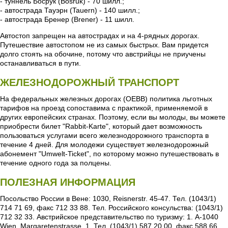
- туннель Босрук (Bosruk) - 70 шилл.;
- автострада Тауэрн (Tauern) - 140 шилл.;
- автострада Бренер (Brener) - 11 шилл.
Автостоп запрещен на автострадах и на 4-рядных дорогах.
Путешествие автостопом не из самых быстрых. Вам придется
долго стоять на обочине, потому что австрийцы не приучены
останавливаться в пути.
ЖЕЛЕЗНОДОРОЖНЫЙ ТРАНСПОРТ
На федеральных железных дорогах (ОЕВВ) политика льготных
тарифов на проезд сопоставима с практикой, применяемой в
других европейских странах. Поэтому, если вы молоды, вы можете
приобрести билет "Rabbit-Karte", который дает возможность
пользоваться услугами всего железнодорожного транспорта в
течение 4 дней. Для молодежи существует железнодорожный
абонемент "Umwelt-Ticket", по которому можно путешествовать в
течение одного года за полцены.
ПОЛЕЗНАЯ ИНФОРМАЦИЯ
Посольство России в Вене: 1030, Reisnerstr. 45-47. Тел. (1043/1)
714 71 69, факс 712 33 88. Тел. Российского консульства: (1043/1)
712 32 33. Австрийское представительство по туризму: 1. А-1040
Wien. Margaretenstrasse, 1. Тел. (1043/1) 587 20 00, факс 588 66