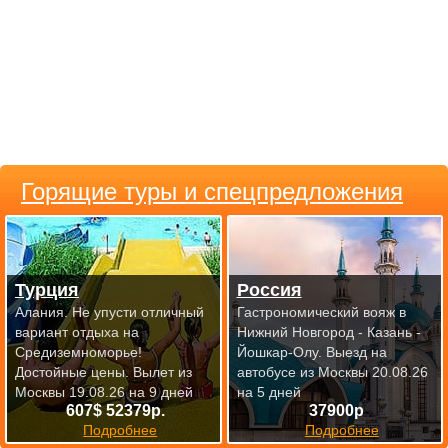
Горящие туры и спецпредложения
Турция
Россия
Алания. Не упусти отличный
Гастрономический вояж в
вариант отдыха на
Нижний Новгород - Казань -
Средиземноморье!
Йошкар-Олу.
Выезд на
Достойные цены.
Вылет из
автобусе из Москвы 20.08.26
Москвы 19.08.26 на 9 дней
на 5 дней
607$ 52379р.
37900р
Подробнее
Подробнее