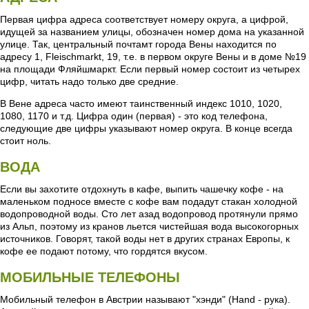
Первая цифра адреса соответствует номеру округа, а цифрой,
идущей за названием улицы, обозначен номер дома на указанной
улице. Так, центральный почтамт города Вены находится по
адресу 1, Fleischmarkt, 19, т.е. в первом округе Вены и в доме №19
на площади Фляйшмаркт. Если первый номер состоит из четырех
цифр, читать надо только две средние.
В Вене адреса часто имеют таинственный индекс 1010, 1020,
1080, 1170 и т.д. Цифра один (первая) - это код телефона,
следующие две цифры указывают номер округа. В конце всегда
стоит ноль.
ВОДА
Если вы захотите отдохнуть в кафе, выпить чашечку кофе - на
маленьком подносе вместе с кофе вам подадут стакан холодной
водопроводной воды. Сто лет азад водопровод протянули прямо
из Альп, поэтому из кранов льется чистейшая вода высокогорных
источников. Говорят, такой воды нет в других странах Европы, к
кофе ее подают потому, что гордятся вкусом.
МОБИЛЬНЫЕ ТЕЛЕФОНЫ
Мобильный телефон в Австрии называют "хэнди" (Hand - рука).