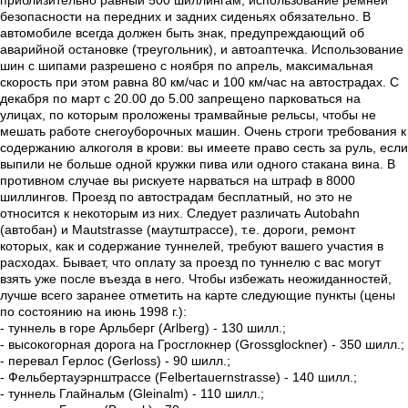
приблизительно равный 500 шиллингам, использование ремней
безопасности на передних и задних сиденьях обязательно. В
автомобиле всегда должен быть знак, предупреждающий об
аварийной остановке (треугольник), и автоаптечка. Использование
шин с шипами разрешено с ноября по апрель, максимальная
скорость при этом равна 80 км/час и 100 км/час на автострадах. С
декабря по март с 20.00 до 5.00 запрещено парковаться на
улицах, по которым проложены трамвайные рельсы, чтобы не
мешать работе снегоуборочных машин. Очень строги требования к
содержанию алкоголя в крови: вы имеете право сесть за руль, если
выпили не больше одной кружки пива или одного стакана вина. В
противном случае вы рискуете нарваться на штраф в 8000
шиллингов. Проезд по автострадам бесплатный, но это не
относится к некоторым из них. Следует различать Autobahn
(автобан) и Mautstrasse (маутштрассе), т.е. дороги, ремонт
которых, как и содержание туннелей, требуют вашего участия в
расходах. Бывает, что оплату за проезд по туннелю с вас могут
взять уже после въезда в него. Чтобы избежать неожиданностей,
лучше всего заранее отметить на карте следующие пункты (цены
по состоянию на июнь 1998 г.):
- туннель в горе Арльберг (Arlberg) - 130 шилл.;
- высокогорная дорога на Гросглокнер (Grossglockner) - 350 шилл.;
- перевал Герлос (Gerloss) - 90 шилл.;
- Фельбертауэрнштрассе (Felbertauernstrasse) - 140 шилл.;
- туннель Глайнальм (Gleinalm) - 110 шилл.;