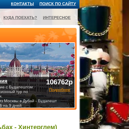
КОНТАКТЫ
ПОИСК ПО САЙТУ
КУДА ПОЕХАТЬ?
ИНТЕРЕСНОЕ
106762р
рия
ие с Будапештом.
Подробнее
сионный тур по
и.
из Москвы в Дубай - Будапешт
6 на 9 дней
ьбах - Хинтерглем)