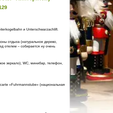
129
erkogelbahn и Unterschwarzachlift.
оны отдыха (натуральное дерево,
ед отелем – собирается ну очень
кое зеркало), WC, минибар, телефон,
a carte «Fuhrmannstube» (национальная