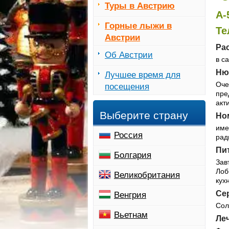
Туры в Австрию
А-
Горные лыжи в
Те
Австрии
Ра
Об Австрии
в с
Ню
Лучшее время для
Оче
посещения
пре
акт
Выберите страну
Но
име
Россия
рад
Пи
Болгария
Зав
Лоб
Великобритания
кух
Cер
Венгрия
Сол
Вьетнам
Леч