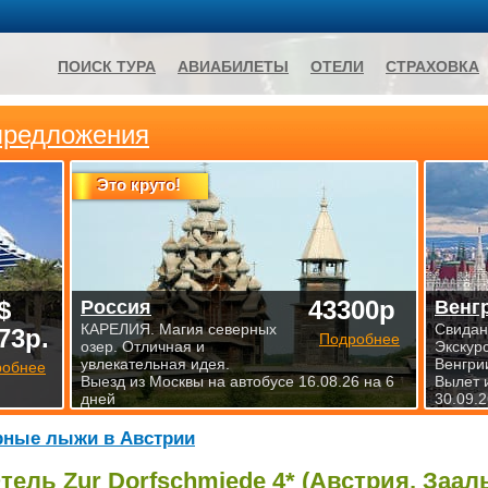
ПОИСК ТУРА
АВИАБИЛЕТЫ
ОТЕЛИ
СТРАХОВКА
предложения
Это круто!
$
43300р
Россия
Венг
КАРЕЛИЯ. Магия северных
Свидан
73р.
Подробнее
озер. Отличная и
Экскур
увлекательная идея.
Венгри
робнее
Выезд из Москвы на автобусе 16.08.26 на 6
Вылет 
дней
30.09.2
рные лыжи в Австрии
тель Zur Dorfschmiede 4* (Австрия, Заал