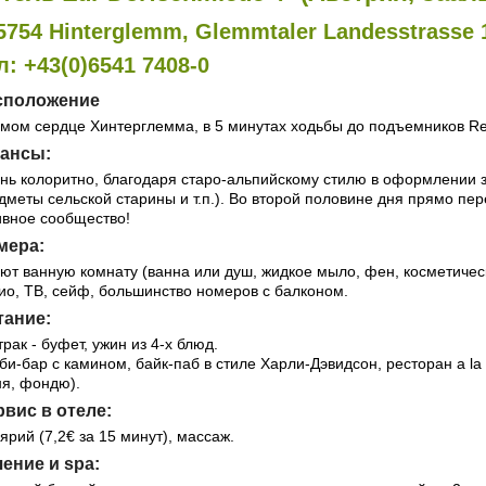
5754 Hinterglemm, Glemmtaler Landesstrasse 
л: +43(0)6541 7408-0
сположение
амом сердце Хинтерглемма, в 5 минутах ходьбы до подъемников Reit
ансы:
нь колоритно, благодаря старо-альпийскому стилю в оформлении з
дметы сельской старины и т.п.). Во второй половине дня прямо пер
ивное сообщество!
мера:
ют ванную комнату (ванна или душ, жидкое мыло, фен, косметичес
ио, ТВ, сейф, большинство номеров с балконом.
тание:
трак - буфет, ужин из 4-х блюд.
би-бар с камином, байк-паб в стиле Харли-Дэвидсон, ресторан a l
ня, фондю).
вис в отеле:
ярий (7,2€ за 15 минут), массаж.
ение и spa: