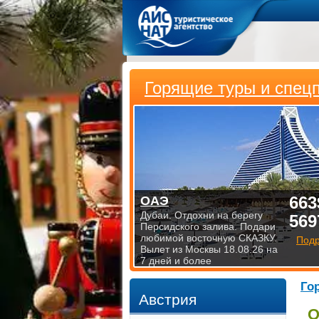
Горящие туры и спец
663
ОАЭ
Дубаи. Отдохни на берегу
569
Персидского залива. Подари
любимой восточную СКАЗКУ.
Под
Вылет из Москвы 18.08.26 на
7 дней и более
Го
Австрия
О