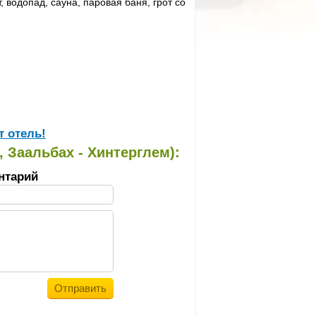
водопад, сауна, паровая баня, грот со
т отель!
, Заальбах - Хинтерглем):
нтарий