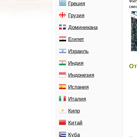
Фиг
Греция
све
Грузия
Доминикана
Египет
Израиль
Индия
От
Индонезия
Испания
Италия
Кипр
Китай
Куба