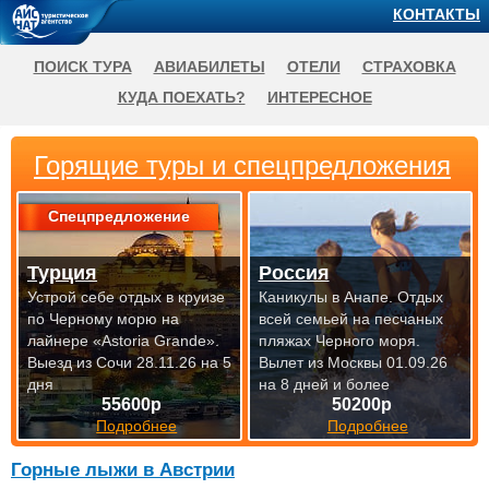
КОНТАКТЫ
ПОИСК ТУРА
АВИАБИЛЕТЫ
ОТЕЛИ
СТРАХОВКА
КУДА ПОЕХАТЬ?
ИНТЕРЕСНОЕ
Горящие туры и спецпредложения
Спецпредложение
Турция
Россия
Устрой себе отдых в круизе
Каникулы в Анапе. Отдых
по Черному морю на
всей семьей на песчаных
лайнере «Astoria Grande».
пляжах Черного моря.
Выезд из Сочи 28.11.26 на 5
Вылет из Москвы 01.09.26
дня
на 8 дней и более
55600р
50200р
Подробнее
Подробнее
Горные лыжи в Австрии