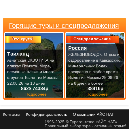
Горящие туры и спецпредложения
Это круто!
Спецпредложение
Россия
Таиланд
ЖЕЛЕЗНОВОДСК. Отдых и
Азиатская ЭКЗОТИКА на
оздоровление в Кавказских
пляжах Пхукета. Море,
Минеральных Водах
песчаные пляжи и много
прекрасно
в любое время.
фруктов.
Вылет из Москвы
Вылет из Москвы 25.08.26
22.08.26 на 13 дней
на 8 дней и более
862$ 74384р
38416р
Подробнее
Подробнее
Контакты
Конфиденциальность
О компании АЙС НАТ
1996-2025 © Турагентство «АЙС НАТ»
Правильный выбор тура - отличный отдых!