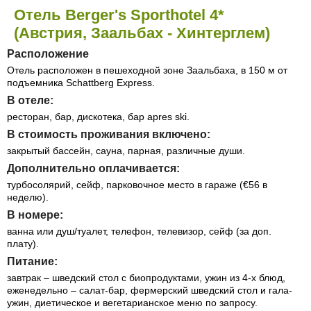
Отель Berger's Sporthotel 4*
(Австрия, Заальбах - Хинтерглем)
Расположение
Отель расположен в пешеходной зоне Заальбаха, в 150 м от
подъемника Schattberg Express.
В отеле:
ресторан, бар, дискотека, бар apres ski.
В стоимость проживания включено:
закрытый бассейн, сауна, парная, различные души.
Дополнительно оплачивается:
турбосолярий, сейф, парковочное место в гараже (€56 в
неделю).
В номере:
ванна или душ/туалет, телефон, телевизор, сейф (за доп.
плату).
Питание:
завтрак – шведский стол с биопродуктами, ужин из 4-х блюд,
еженедельно – салат-бар, фермерский шведский стол и гала-
ужин, диетическое и вегетарианское меню по запросу.