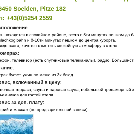
6450 Soelden, Pitze 182
л: +43(0)5254 2559
сположение
ль находится в спокойном районе, всего в 5ти минутах пешком до
slachkoglbahn и 8-10ти минутах пешком до центра курорта.
жде всего, хочется отметить спокойную атмосферу в отеле.
номерах:
ефон, телевизор (есть спутниковые телеканалы), радио. Большинст
тание:
трак буфет, ужин по меню из 3х блюд.
рвис, включенный в цену:
нечная терраса, сауна и паровая сауна, небольшой тренажерный з
ъемников для гостей отеля.
вис за доп. плату:
ярий и массаж (по предварительной записи)