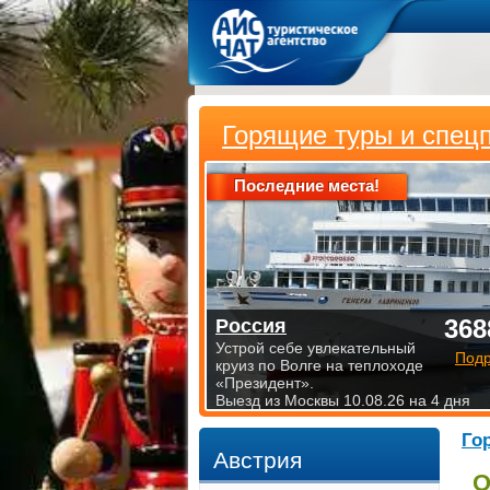
Горящие туры и спец
Последние места!
368
Россия
Устрой себе увлекательный
Под
круиз по Волге на теплоходе
«Президент».
Выезд из Москвы 10.08.26 на 4 дня
Го
Австрия
О