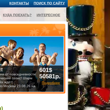
КОНТАКТЫ
ПОИСК ПО САЙТУ
КУДА ПОЕХАТЬ?
ИНТЕРЕСНОЕ
601$
ет
зни от повседневности
50581р.
ический оазис! Шарм
йх ждёт!
Подробнее
из Москвы 23.08.26 на
н)