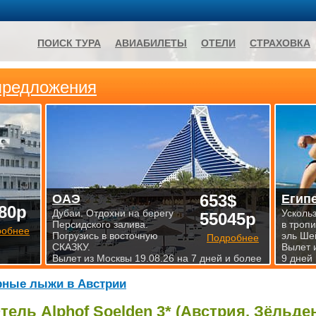
ПОИСК ТУРА
АВИАБИЛЕТЫ
ОТЕЛИ
СТРАХОВКА
предложения
653$
ОАЭ
Егип
80р
Дубаи. Отдохни на берегу
Усколь
55045р
Персидского залива.
в троп
робнее
Погрузись в восточную
эль Ше
Подробнее
СКАЗКУ.
Вылет 
Вылет из Москвы 19.08.26 на 7 дней и более
9 дней
рные лыжи в Австрии
тель Alphof Soelden 3* (Австрия, Зёльде