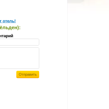
т отель!
Зёльден):
нтарий