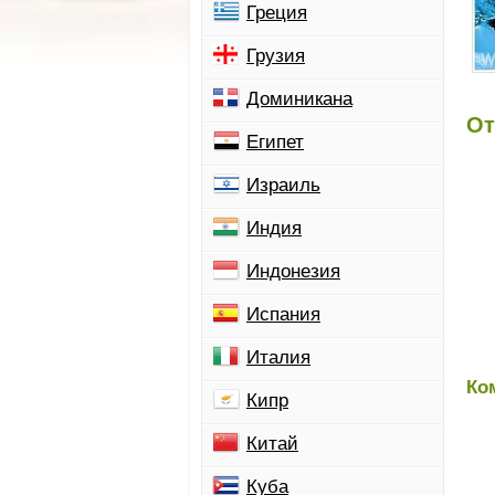
Греция
Грузия
Доминикана
От
Египет
Израиль
Индия
Индонезия
Испания
Италия
Ко
Кипр
Китай
Куба