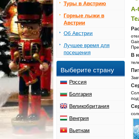
Туры в Австрию
A-
Горные лыжи в
Те
Австрии
Ра
Об Австрии
оте
Gai
Лучшее время для
Пре
посещения
В 
тел
Выберите страну
Пи
Зав
Россия
Се
Сол
Болгария
под
Великобритания
Сер
сол
Венгрия
Вьетнам