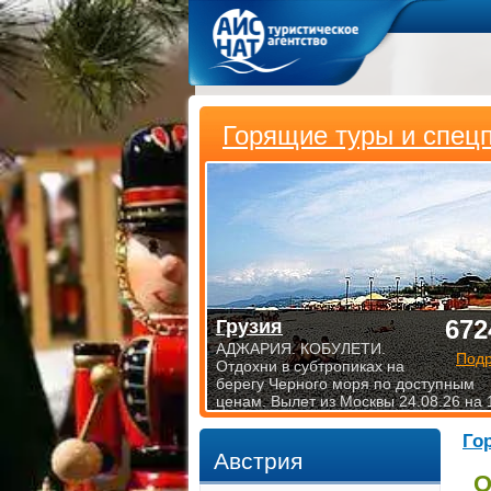
Горящие туры и спец
672
Грузия
АДЖАРИЯ. КОБУЛЕТИ.
Под
Отдохни в субтропиках на
берегу Черного моря по доступным
ценам. Вылет из Москвы 24.08.26 на 
Го
Австрия
О