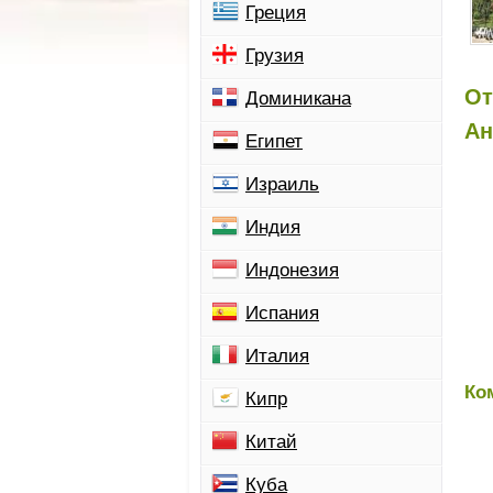
Греция
Грузия
От
Доминикана
Ан
Египет
Израиль
Индия
Индонезия
Испания
Италия
Ко
Кипр
Китай
Куба