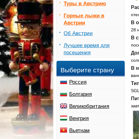
Туры в Австрию
Ра
оте
Горные лыжи в
Австрии
В о
28 
Об Австрии
В 
Лучшее время для
пос
посещения
До
сол
В 
Выберите страну
ван
Россия
Ти
SGL 
Болгария
Пи
Великобритания
зав
Венгрия
Вьетнам