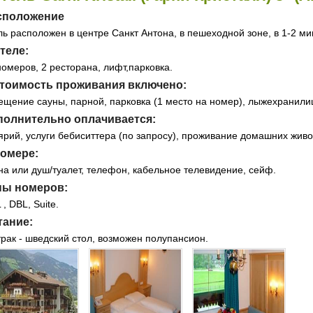
сположение
ль расположен в центре Санкт Антона, в пешеходной зоне, в 1-2 м
теле:
номеров, 2 ресторана, лифт,парковка.
стоимость проживания включено:
ещение сауны, парной, парковка (1 место на номер), лыжехранили
полнительно оплачивается:
ярий, услуги бебиситтера (по запросу), проживание домашних живо
номере:
на или душ/туалет, телефон, кабельное телевидение, сейф.
пы номеров:
, DBL, Suite.
тание:
трак - шведский стол, возможен полупансион.