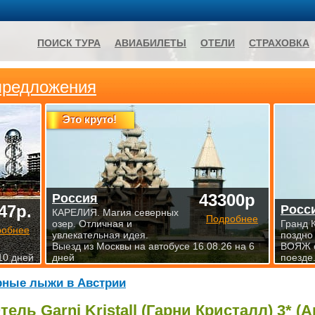
ПОИСК ТУРА
АВИАБИЛЕТЫ
ОТЕЛИ
СТРАХОВКА
предложения
Это круто!
43300р
Россия
47р.
Росс
КАРЕЛИЯ. Магия северных
Подробнее
озер. Отличная и
Гранд 
робнее
увлекательная идея.
поздно
Выезд из Москвы на автобусе 16.08.26 на 6
ВОЯЖ 
10 дней
дней
поезде.
рные лыжи в Австрии
тель Garni Kristall (Гарни Кристалл) 3* (