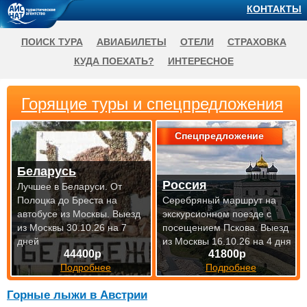
КОНТАКТЫ
ПОИСК ТУРА
АВИАБИЛЕТЫ
ОТЕЛИ
СТРАХОВКА
КУДА ПОЕХАТЬ?
ИНТЕРЕСНОЕ
Горящие туры и спецпредложения
Спецпредложение
Беларусь
Россия
Лучшее в Беларуси. От
Полоцка до Бреста на
Серебряный маршрут на
автобусе из Москвы.
Выезд
экскурсионном поезде с
из Москвы 30.10.26 на 7
посещением Пскова.
Выезд
дней
из Москвы 16.10.26 на 4 дня
44400р
41800р
Подробнее
Подробнее
Горные лыжи в Австрии