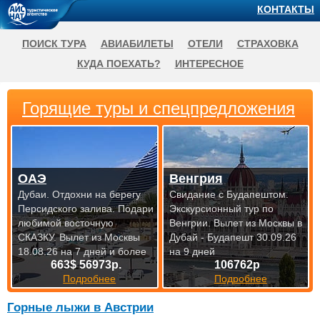
КОНТАКТЫ
ПОИСК ТУРА
АВИАБИЛЕТЫ
ОТЕЛИ
СТРАХОВКА
КУДА ПОЕХАТЬ?
ИНТЕРЕСНОЕ
Горящие туры и спецпредложения
ОАЭ
Венгрия
Дубаи. Отдохни на берегу
Свидание с Будапештом.
Персидского залива. Подари
Экскурсионный тур по
любимой восточную
Венгрии.
Вылет из Москвы в
СКАЗКУ.
Вылет из Москвы
Дубай - Будапешт 30.09.26
18.08.26 на 7 дней и более
на 9 дней
663$ 56973р.
106762р
Подробнее
Подробнее
Горные лыжи в Австрии