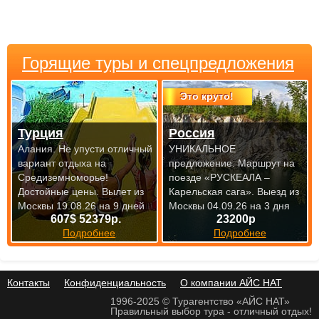
Горящие туры и спецпредложения
Это круто!
Турция
Россия
Алания. Не упусти отличный
УНИКАЛЬНОЕ
вариант отдыха на
предложение. Маршрут на
Средиземноморье!
поезде «РУСКЕАЛА –
Достойные цены.
Вылет из
Карельская сага».
Выезд из
Москвы 19.08.26 на 9 дней
Москвы 04.09.26 на 3 дня
607$ 52379р.
23200р
Подробнее
Подробнее
Контакты
Конфиденциальность
О компании АЙС НАТ
1996-2025 © Турагентство «АЙС НАТ»
Правильный выбор тура - отличный отдых!