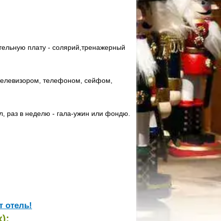
ительную плату - солярий,тренажерный
 телевизором, телефоном, сейфом,
ол, раз в неделю - гала-ужин или фондю.
т отель!
):