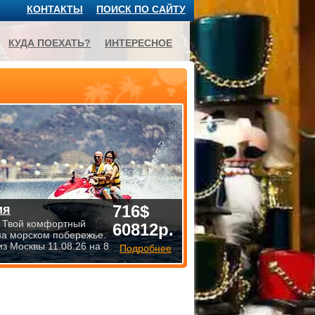
КОНТАКТЫ
ПОИСК ПО САЙТУ
КУДА ПОЕХАТЬ?
ИНТЕРЕСНОЕ
716$
ия
 Твой комфортный
60812р.
на морском побережье.
из Москвы 11.08.26 на 8
Подробнее