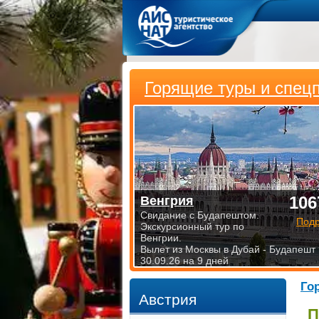
Горящие туры и спец
106
Венгрия
Свидание с Будапештом.
Под
Экскурсионный тур по
Венгрии.
Вылет из Москвы в Дубай - Будапешт
30.09.26 на 9 дней
Го
Австрия
П