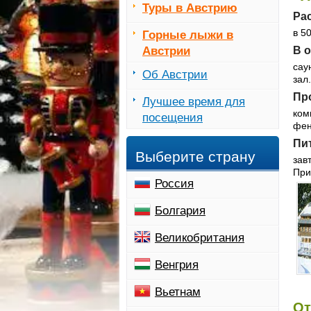
Туры в Австрию
Ра
в 5
Горные лыжи в
Австрии
В 
сау
Об Австрии
зал.
Пр
Лучшее время для
ком
посещения
фен
Пи
Выберите страну
зав
При
Россия
Болгария
Великобритания
Венгрия
Вьетнам
От