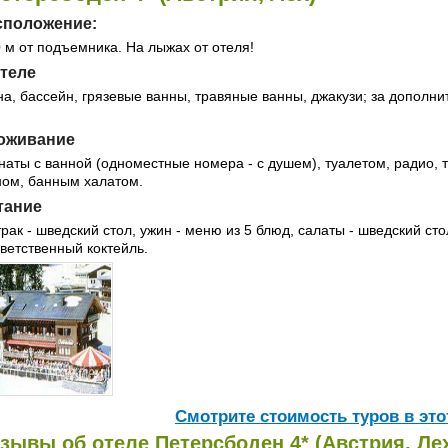
сположение:
0 м от подъемника. На лыжах от отеля!
отеле
на, бассейн, грязевые ванны, травяные ванны, джакузи; за дополн
оживание
наты с ванной (одноместные номера - с душем), туалетом, радио,
ом, банным халатом.
тание
трак - шведский стол, ужин - меню из 5 блюд, салаты - шведский ст
ветственный коктейль.
Cмотрите стоимость туров в это
зывы об отеле Петерсбоден 4* (Австрия, Лех