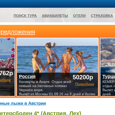
ПОИСК ТУРА
АВИАБИЛЕТЫ
ОТЕЛИ
СТРАХОВКА
предложения
762р
50200р
Россия
Турц
робнее
Каникулы в Анапе. Отдых всей
КЕМЕР.
Подробнее
семьей на песчаных пляжах
отдых 
Черного моря.
Вылет 
Вылет из Москвы 01.09.26 на 8 дней и более
дней
рные лыжи в Австрии
етерсбоден 4* (Австрия, Лех)