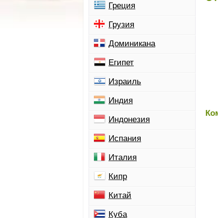
Греция
Грузия
Доминикана
Египет
Израиль
Индия
Ко
Индонезия
Испания
Италия
Кипр
Китай
Куба