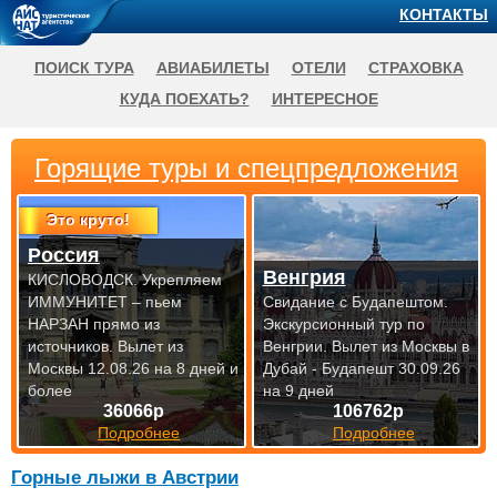
КОНТАКТЫ
ПОИСК ТУРА
АВИАБИЛЕТЫ
ОТЕЛИ
СТРАХОВКА
КУДА ПОЕХАТЬ?
ИНТЕРЕСНОЕ
Горящие туры и спецпредложения
Это круто!
Россия
Венгрия
КИСЛОВОДСК. Укрепляем
ИММУНИТЕТ – пьем
Свидание с Будапештом.
НАРЗАН прямо из
Экскурсионный тур по
источников.
Вылет из
Венгрии.
Вылет из Москвы в
Москвы 12.08.26 на 8 дней и
Дубай - Будапешт 30.09.26
более
на 9 дней
36066р
106762р
Подробнее
Подробнее
Горные лыжи в Австрии