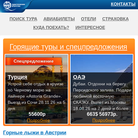
КОНТАКТЫ
ПОИСК ТУРА
АВИАБИЛЕТЫ
ОТЕЛИ
СТРАХОВКА
КУДА ПОЕХАТЬ?
ИНТЕРЕСНОЕ
Горящие туры и спецпредложения
Спецпредложение
Турция
ОАЭ
Устрой себе отдых в круизе
Дубаи. Отдохни на берегу
по Черному морю на
Персидского залива. Подари
лайнере «Astoria Grande».
любимой восточную
Выезд из Сочи 28.11.26 на 5
СКАЗКУ.
Вылет из Москвы
дня
18.08.26 на 7 дней и более
55600р
663$ 56973р.
Подробнее
Подробнее
Горные лыжи в Австрии