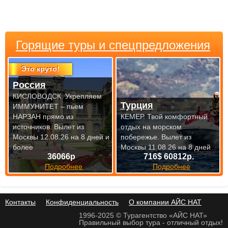
Горящие туры и спецпредложения
Это круто!
Россия
КИСЛОВОДСК. Укрепляем
Турция
ИММУНИТЕТ – пьем
НАРЗАН прямо из
КЕМЕР. Твой комфортный
источников.
Вылет из
отдых на морском
Москвы 12.08.26 на 8 дней и
побережье.
Вылет из
более
Москвы 11.08.26 на 8 дней
36066р
716$ 60812р.
Подробнее
Подробнее
Контакты
Конфиденциальность
О компании АЙС НАТ
1996-2025 © Турагентство «АЙС НАТ»
Правильный выбор тура - отличный отдых!