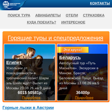
КОНТАКТЫ
ПОИСК ТУРА
АВИАБИЛЕТЫ
ОТЕЛИ
СТРАХОВКА
КУДА ПОЕХАТЬ?
ИНТЕРЕСНОЕ
Горящие туры и спецпредложения
Это круто!
Беларусь
Египет
Автобусный тур «Путь
Ускользни от
Магнатов». Экскурсии в
повседневности в
Минске, Бресте,
тропический оазис! Шарм
Беловежской Пуще.
Выезд
эль Шейх ждёт!
Вылет из
из Москвы 13.08.26 на 5
Москвы 23.08.26 на 9 дней
дней
601$ 50581р.
36400р
Подробнее
Подробнее
Горные лыжи в Австрии