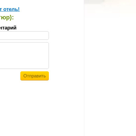
т отель!
тюр):
нтарий