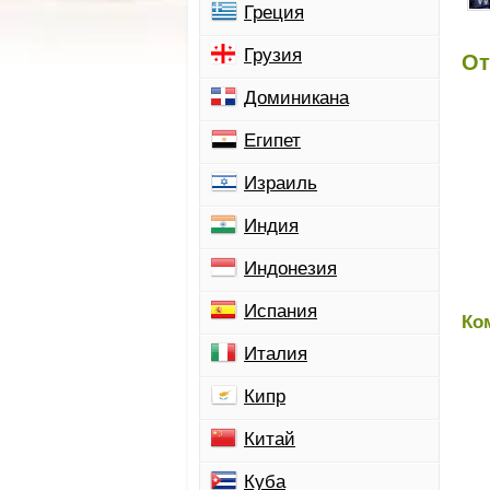
Греция
Грузия
От
Доминикана
Египет
Израиль
Индия
Индонезия
Испания
Ко
Италия
Кипр
Китай
Куба