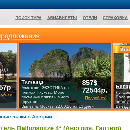
ПОИСК ТУРА
АВИАБИЛЕТЫ
ОТЕЛИ
СТРАХОВКА
предложения
Это 
857$
Таиланд
57р
Бела
Азиатская ЭКЗОТИКА на
72544р.
пляжах Пхукета. Море,
Лучшее
робнее
песчаные пляжи и много
Полоцк
Подробнее
фруктов.
автобу
Вылет из Москвы 22.08.26 на 13 дней
Выезд 
рные лыжи в Австрии
тель Ballunspitze 4* (Австрия, Галтюр)