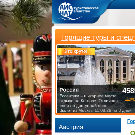
Горящие туры и спец
Это круто!
458
Россия
Ессентуки – шикарное место
Под
отдыха на Кавказе. Отличная
идея по доступной цене.
Вылет из Москвы 11.08.26 на 8 дней
Го
Австрия
О