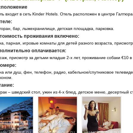
сположение
ль входит в сеть Kinder Hotels. Отель расположен в центре Галтюра
теле:
торан, бар, лыжехранилище, детская площадка, парковка.
стоимость проживания включено:
на, парная, игровые комнаты для детей разного возраста, присмотр 
полнительно оплачивается:
саж, присмотр за детьми младше 2-х лет, проживание собаки €10 в 
номере:
на или душ, фен, телефон, радио, кабельное/спутниковое телевиде
коном.
тание:
трак – шведский стол, ужин из 4-х блюд, детское меню, десертный с