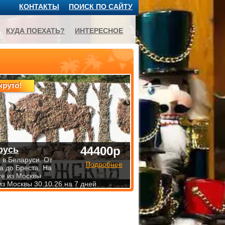
КОНТАКТЫ
ПОИСК ПО САЙТУ
КУДА ПОЕХАТЬ?
ИНТЕРЕСНОЕ
круто!
44400р
русь
 в Беларуси. От
Подробнее
а до Бреста. На
се из Москвы
из Москвы 30.10.26 на 7 дней