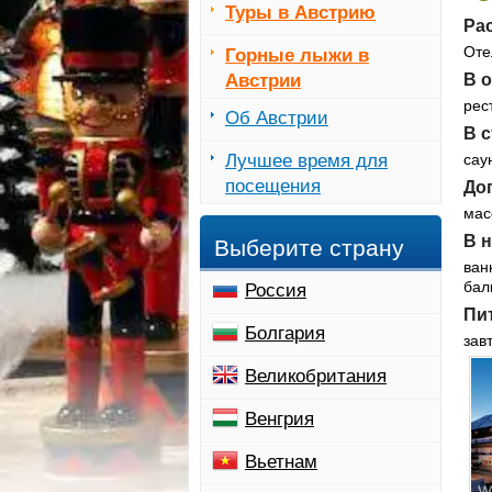
Туры в Австрию
Ра
Оте
Горные лыжи в
Австрии
В о
рес
Об Австрии
В 
Лучшее время для
сау
посещения
До
мас
В 
Выберите страну
ван
бал
Россия
Пи
Болгария
зав
Великобритания
Венгрия
Вьетнам