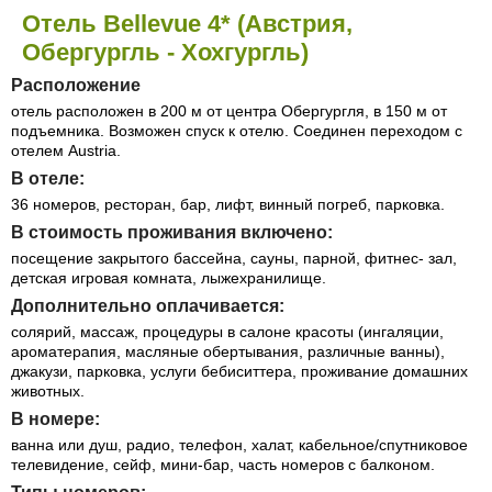
Отель Bellevue 4* (Австрия,
Обергургль - Хохгургль)
Расположение
отель расположен в 200 м от центра Обергургля, в 150 м от
подъемника. Возможен спуск к отелю. Соединен переходом с
отелем Austria.
В отеле:
36 номеров, ресторан, бар, лифт, винный погреб, парковка.
В стоимость проживания включено:
посещение закрытого бассейна, сауны, парной, фитнес- зал,
детская игровая комната, лыжехранилище.
Дополнительно оплачивается:
солярий, массаж, процедуры в салоне красоты (ингаляции,
ароматерапия, масляные обертывания, различные ванны),
джакузи, парковка, услуги бебиситтера, проживание домашних
животных.
В номере:
ванна или душ, радио, телефон, халат, кабельное/спутниковое
телевидение, сейф, мини-бар, часть номеров с балконом.